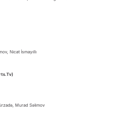
v, Nicat İsmayıllı
rts.Tv)
ürzadə, Murad Səlimov