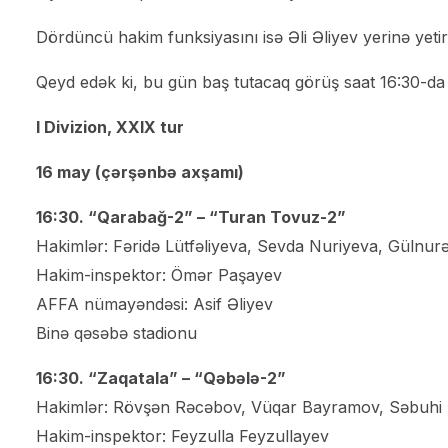
Dördüncü hakim funksiyasını isə Əli Əliyev yerinə yeti
Qeyd edək ki, bu gün baş tutacaq görüş saat 16:30-da
I Divizion, XXIX tur
16 may (çərşənbə axşamı)
16:30. “Qarabağ-2” – “Turan Tovuz-2”
Hakimlər: Fəridə Lütfəliyeva, Sevda Nuriyeva, Gülnurə
Hakim-inspektor: Ömər Paşayev
AFFA nümayəndəsi: Asif Əliyev
Binə qəsəbə stadionu
16:30. “Zaqatala” – “Qəbələ-2”
Hakimlər: Rövşən Rəcəbov, Vüqar Bayramov, Səbuhi 
Hakim-inspektor: Feyzulla Feyzullayev