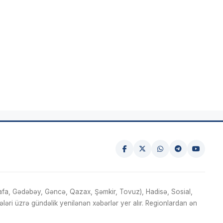
fa, Gədəbəy, Gəncə, Qazax, Şəmkir, Tovuz), Hadisə, Sosial,
ri üzrə gündəlik yenilənən xəbərlər yer alır. Regionlardan ən