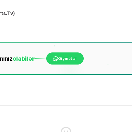
rts.Tv)
mınız
ola
bilər
Qiymət al