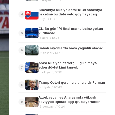
13 noyabr / 10:12
Slovakiya Rusiya qarşı 18-ci sanksiya
paketinə bu dəfə veto qoymayacaq
4
18 iyul / 15:48
ÇL: Bu gün 1/4 final mərhələsinə yekun
vurulacaq
5
16 aprel / 10:23
Sabah rayonlarda hava yağıntılı olacaq
6
22 dekabr / 13:49
AŞPA Rusiyanı terrorçuluğu himayə
edən dövlət kimi tanıyıb
7
13 oktyabr / 16:01
Tramp Qətəri qoruma altına aldı-Fərman
8
1 oktyabr / 20:49
Azərbaycan və Aİ arasında yüksək
səviyyəli iqtisadi işçi qrupu yaradılır
9
19 sentyabr / 10:24