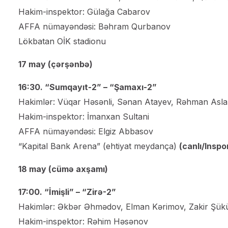
Hakim-inspektor: Gülağa Cabarov
AFFA nümayəndəsi: Bəhram Qurbanov
Lökbatan OİK stadionu
17 may (çərşənbə)
16:30. “Sumqayıt-2” – “Şamaxı-2”
Hakimlər: Vüqar Həsənli, Sənan Atayev, Rəhman Aslano
Hakim-inspektor: İmanxan Sultani
AFFA nümayəndəsi: Elgiz Abbasov
“Kapital Bank Arena” (ehtiyat meydança)
(canlı/Inspo
18 may (cümə axşamı)
17:00. “İmişli” – “Zirə-2”
Hakimlər: Əkbər Əhmədov, Elman Kərimov, Zakir Şük
Hakim-inspektor: Rəhim Həsənov