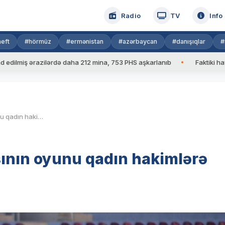
Radio
TV
Info
eft
#hörmüz
#ermənistan
#azərbaycan
#danışıqlar
#
ərazilərdə daha 212 mina, 753 PHS aşkarlanıb
Faktiki hava: 39 də
“Turan Tovuz-2” komandasının oyunu qadın hakimlərə tapşırılıb
ının oyunu qadın hakimlərə