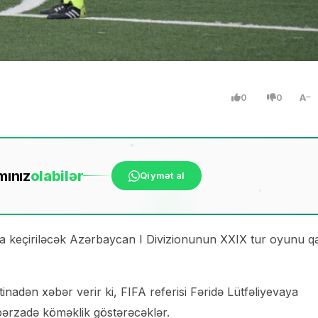
0
0
A
mınız
ola
bilər
Qiymət al
 keçiriləcək Azərbaycan I Divizionunun XXIX tur oyunu q
inadən xəbər verir ki, FIFA referisi Fəridə Lütfəliyevaya
ərzadə köməklik göstərəcəklər.