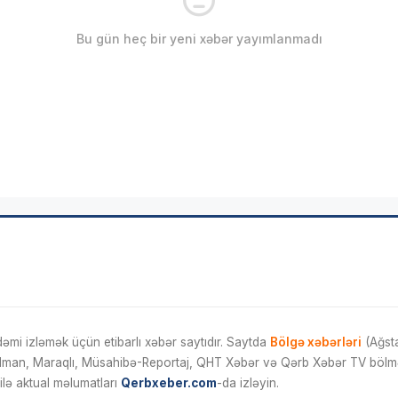
Bu gün heç bir yeni xəbər yayımlanmadı
mi izləmək üçün etibarlı xəbər saytıdır. Saytda
Bölgə xəbərləri
(Ağsta
İdman, Maraqlı, Müsahibə-Reportaj, QHT Xəbər və Qərb Xəbər TV bölmələ
ilə aktual məlumatları
Qerbxeber.com
-da izləyin.