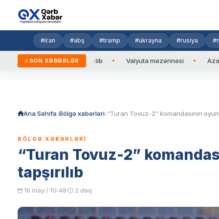
#iran
#abş
#tramp
#ukrayna
#rusiya
#n
 Prezidentinə zəng edib
Valyuta məzənnəsi
Azad edilmiş 
SON XƏBƏRLƏR
Skip
to
content
Ana Səhifə
Bölgə xəbərləri
BÖLGƏ XƏBƏRLƏRI
“Turan Tovuz-2” komandas
tapşırılıb
16 may / 10:48
2 dəq