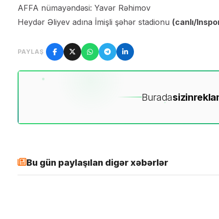
AFFA nümayəndəsi: Yavər Rəhimov
Heydər Əliyev adına İmişli şəhər stadionu
(canlı/Inspo
PAYLAŞ
Burada
sizin
rekla
Bu gün paylaşılan digər xəbərlər