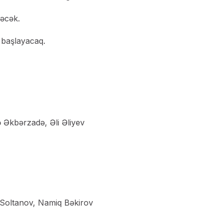
rəcək.
 başlayacaq.
 Əkbərzadə, Əli Əliyev
Soltanov, Namiq Bəkirov