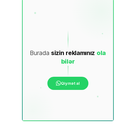
Burada
sizin
reklamınız
ola
bilər
Qiymət al