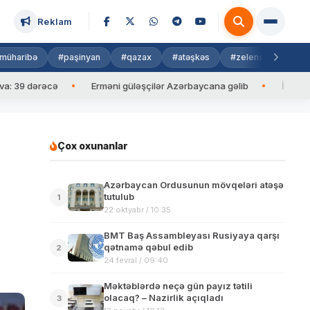
Reklam
müharibə
#paşinyan
#qazax
#atəşkəs
#zelenski
#isra
rəcə
Erməni güləşçilər Azərbaycana gəlib
İlham Əliyev Mald
Çox oxunanlar
Azərbaycan Ordusunun mövqeləri atəşə
tutulub
1
22 oktyabr / 10:35
BMT Baş Assambleyası Rusiyaya qarşı
qətnamə qəbul edib
2
24 fevral / 09:40
Məktəblərdə neçə gün payız tətili
olacaq? – Nazirlik açıqladı
3