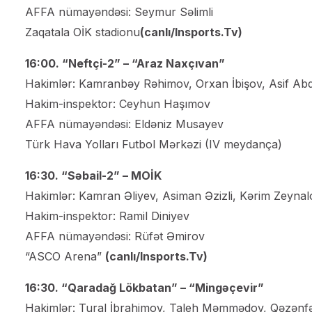
AFFA nümayəndəsi: Seymur Səlimli
Zaqatala OİK stadionu
(canlı/Insports.Tv)
16:00. “Neftçi-2” – “Araz Naxçıvan”
Hakimlər: Kamranbəy Rəhimov, Orxan İbişov, Asif Abd
Hakim-inspektor: Ceyhun Haşımov
AFFA nümayəndəsi: Eldəniz Musayev
Türk Hava Yolları Futbol Mərkəzi (IV meydança)
16:30. “Səbail-2” – MOİK
Hakimlər: Kamran Əliyev, Asiman Əzizli, Kərim Zeynal
Hakim-inspektor: Ramil Diniyev
AFFA nümayəndəsi: Rüfət Əmirov
“ASCO Arena”
(canlı/Insports.Tv)
16:30. “Qaradağ Lökbatan” – “Mingəçevir”
Hakimlər: Tural İbrahimov, Taleh Məmmədov, Qəzə