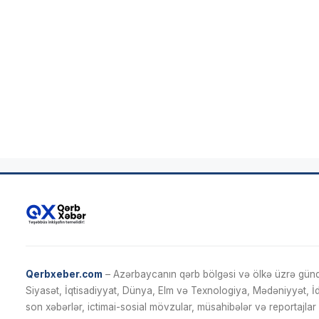
Qerbxeber.com
– Azərbaycanın qərb bölgəsi və ölkə üzrə gündə
Siyasət, İqtisadiyyat, Dünya, Elm və Texnologiya, Mədəniyyət, 
son xəbərlər, ictimai-sosial mövzular, müsahibələr və reportajlar 