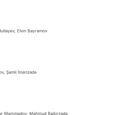
ullayev, Elvin Bayramov
ov, Şamil İmanzadə
nfər Məmmədov, Mahmud Bağırzadə