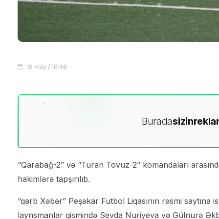
16 may / 10:48
Burada
sizin
rekla
“Qarabağ-2” və “Turan Tovuz-2” komandaları arasında
hakimlərə tapşırılıb.
“qərb Xəbər” Peşəkar Futbol Liqasının rəsmi saytına ist
laynsmanlar qismində Sevda Nuriyeva və Gülnurə Əkb