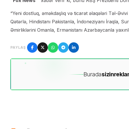
“Fox News”
xəbər verir ki, bunu ABŞ Prezidenti Donal
“Yeni dostluq, əməkdaşlıq və ticarət əlaqələri Təl-Əvivi
Qətərlə, Hindistanı Pakistanla, İndoneziyanı İraqla, Su
Əmirliklərini Omanla, Ermənistanı Azərbaycanla yaxınl
PAYLAŞ
Burada
sizin
rekla