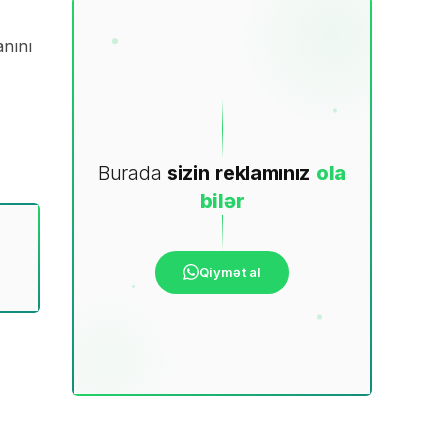
anını
Burada
sizin
reklamınız
ola
bilər
Qiymət al