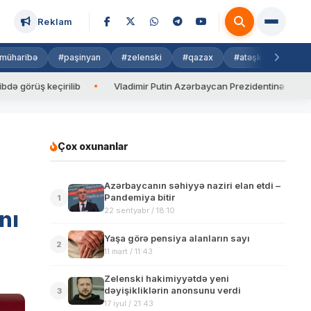
Reklam
müharibə
#paşinyan
#zelenski
#qazax
#atəşkəs
#isra
ş keçirilib
Vladimir Putin Azərbaycan Prezidentinə zəng edib
Çox oxunanlar
Azərbaycanın səhiyyə naziri elan etdi –
Pandemiya bitir
1
22 sentyabr / 18:10
nı
Yaşa görə pensiya alanların sayı
2
11 mart / 11:43
Zelenski hakimiyyətdə yeni
dəyişikliklərin anonsunu verdi
3
17 iyul / 21:43