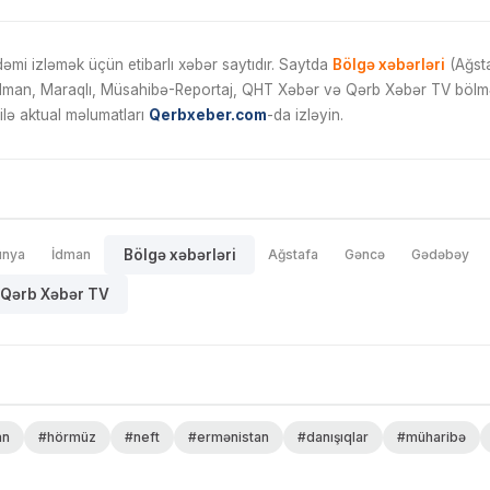
mi izləmək üçün etibarlı xəbər saytıdır. Saytda
Bölgə xəbərləri
(Ağsta
İdman, Maraqlı, Müsahibə-Reportaj, QHT Xəbər və Qərb Xəbər TV bölmələ
ilə aktual məlumatları
Qerbxeber.com
-da izləyin.
ünya
İdman
Bölgə xəbərləri
Ağstafa
Gəncə
Gədəbəy
Qərb Xəbər TV
an
#hörmüz
#neft
#ermənistan
#danışıqlar
#müharibə