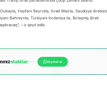
d Tramp İsrail parlamentində çıxışı zamanı bildirib.
 Dubayla, Hayfanı Beyrutla, İsraili Misirlə, Səudiyyə Ərəbist
riyanı Bəhreynlə, Türkiyəni İordaniya ilə, Birləşmiş Ərəb
aşdıracaq”, – o qeyd edib.
mınız
ola
bilər
Qiymət al