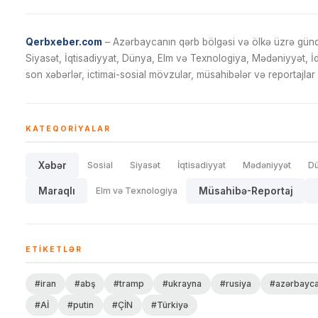
Qerbxeber.com
– Azərbaycanın qərb bölgəsi və ölkə üzrə gündə
Siyasət, İqtisadiyyat, Dünya, Elm və Texnologiya, Mədəniyyət, 
son xəbərlər, ictimai-sosial mövzular, müsahibələr və reportajlar 
KATEQORIYALAR
Xəbər
Sosial
Siyasət
İqtisadiyyat
Mədəniyyət
D
Maraqlı
Elm və Texnologiya
Müsahibə-Reportaj
ETIKETLƏR
#iran
#abş
#tramp
#ukrayna
#rusiya
#azərbayc
#Aİ
#putin
#ÇİN
#Türkiyə