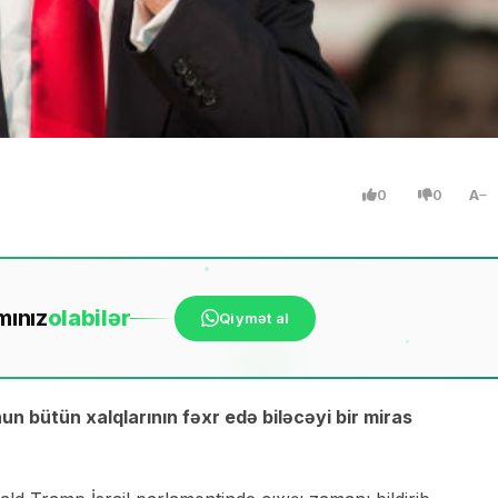
0
0
A
mınız
ola
bilər
Qiymət al
un bütün xalqlarının fəxr edə biləcəyi bir miras