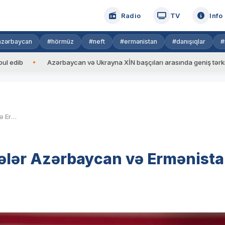
Radio
TV
Info
azərbaycan
#hörmüz
#neft
#ermənistan
#danışıqlar
#
Azərbaycan və Ukrayna XİN başçıları arasında geniş tərkibdə görü
Tramp:Yeni dostluq və əlaqələr Azərbaycan və Ermənistanı bir-biri ilə yaxınlaşdıracaq
ələr Azərbaycan və Ermənista