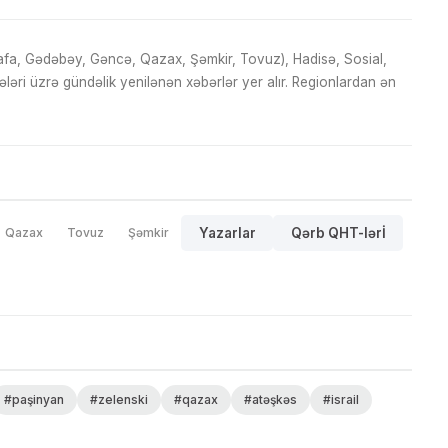
fa, Gədəbəy, Gəncə, Qazax, Şəmkir, Tovuz), Hadisə, Sosial,
ri üzrə gündəlik yenilənən xəbərlər yer alır. Regionlardan ən
Qazax
Tovuz
Şəmkir
Yazarlar
Qərb QHT-lərİ
#paşinyan
#zelenski
#qazax
#atəşkəs
#israil