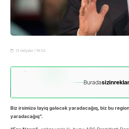
13 oktyabr / 19:52
Burada
sizin
rekla
Biz irsimizə layiq gələcək yaradacağıq, biz bu region
yaradacağıq”.