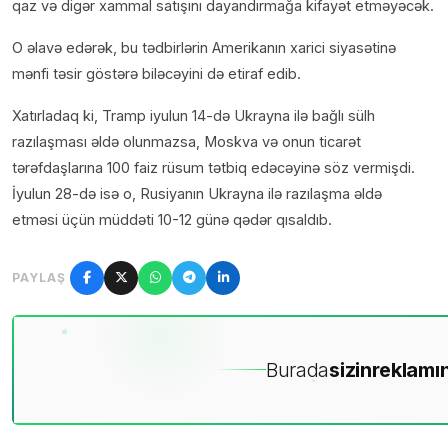
qaz v
ə digər xammal sat
ışını dayandırmağa kifay
ət etməyəcək.
O əlavə edərək, bu tədbirlərin Amerikan
ın xarici siyas
ətinə
mənfi təsir g
öst
ərə biləcəyini də etiraf edib.
Xatırladaq ki, Tramp iyulun 14-də Ukrayna ilə ba
ğlı s
ülh
raz
ılaşması
əldə olunmazsa, Moskva və onun ticarət
tərəfda
şlarına 100 faiz r
üsum t
ətbiq edəcəyinə s
öz vermi
şdi.
İyulun 28-d
ə isə o, Rusiyan
ın Ukrayna il
ə raz
ılaşma
əldə
etməsi
üçün müdd
əti 10-12 g
ün
ə qədər q
ısaldıb.
PAYLAŞ
Burada
sizin
reklamın