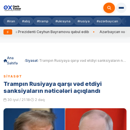
#iran
#abş
#tramp
#ukrayna
#rusiya
#azərbaycan
#h
rayna Prezidenti Ceyhun Bayramovu qəbul edib
Azərbaycan və Ukrayna 
Skip
to
content
Ana
Siyasət
Trampın Rusiyaya qarşı vəd etdiyi sanksiyaların nəticələri açıqlandı
Səhifə
SIYASƏT
Trampın Rusiyaya qarşı vəd etdiyi
sanksiyaların nəticələri açıqlandı
30 iyul / 21:18
2 dəq