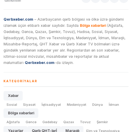
Qerbxeber.com
– Azərbaycanın qərb bölgəsi və ölkə üzrə gündəmi
izləmək üçün etibarlı xəbər saytıdır. Saytda
Bölgə xəbərləri
(Ağstafa,
Gədəbəy, Gəncə, Qazax, Şəmkir, Tovuz), Hadisə, Sosial, Siyasət,
İqtisadiyyat, Dünya, Elm və Texnologiya, Mədəniyyət, İdman, Maraqlı,
Müsahibə-Reportaj, QHT Xəbər və Qərb Xəbər TV bölmələri üzrə
gündəlik yenilənən xəbərlər yer alır. Regionlardan ən son xəbərlər,
ictimai-sosial mövzular, müsahibələr və reportajlar ilə aktual
məlumatları
Qerbxeber.com
-da izləyin.
KATEQORIYALAR
Xəbər
Sosial
Siyasət
İqtisadiyyat
Mədəniyyət
Dünya
İdman
Bölgə xəbərləri
Ağstafa
Gəncə
Gədəbəy
Qazax
Tovuz
Şəmkir
Yazarlar
Qərb QHT-lərİ
Maraqlı
Elm və Texnologiya