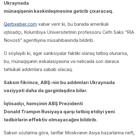
Ukraynada
m
ünaqi
ş
ənin
kəskinlə
şm
əsinə
gətirib
ç
ıxaracaq.
Qerbxeber.com
xəbər verir ki, bu bar
ədə amerikal
ı
iqtisad
ç
ı,
Kolumbiya Universitetinin professoru
Cefri
Saks “R
İA
Novosti” agentliyin
ə m
üsahib
əsində bildirib.
O söyləyib ki, ə
g
ər sanksiyalar faktiki olaraq tətbiq olunarsa,
bu, m
ünaqi
ş
ənin eskalasiyas
ına v
ə nəticədə son dərəcə
təhl
ük
əli add
ımlara s
əbəb olacaq.
Saksın fikrincə, AB
Ş-nin bu addımları Ukraynada
v
əziyyəti daha da gərginlə
şdir
ə bilər.
İqtisad
ç
ı, h
əm
çinin AB
Ş Prezidenti
Donald
Trampın
Rusiyaya qarşı t
ətbiq etdiyi yeni
tədbirlərin effektiv
olmayaca
ğını
bildirib.
Saksın s
özl
ərinə g
ör
ə, tariflər Moskvan
ın Asiya bazarlarına neft,