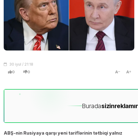
30 iyul / 21:18
0
0
A
A
Burada
sizin
reklamın
AB
Ş-nin Rusiyaya qarşı yeni tarifl
ərinin tətbiqi yaln
ız