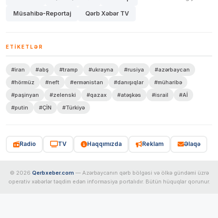
Müsahibə-Reportaj
Qərb Xəbər TV
ETIKETLƏR
#iran
#abş
#tramp
#ukrayna
#rusiya
#azərbaycan
#hörmüz
#neft
#ermənistan
#danışıqlar
#müharibə
#paşinyan
#zelenski
#qazax
#atəşkəs
#israil
#Aİ
#putin
#ÇİN
#Türkiyə
Radio
TV
Haqqımızda
Reklam
Əlaqə
© 2026
Qerbxeber.com
— Azərbaycanın qərb bölgəsi və ölkə gündəmi üzrə
operativ xəbərlər təqdim edən informasiya portalıdır. Bütün hüquqlar qorunur.