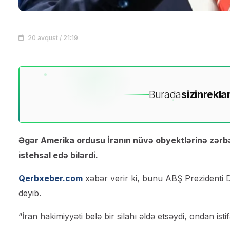
20 avqust / 21:19
Burada
sizin
rekla
Əgər Amerika ordusu İranın nüvə obyektlərinə zərbə
istehsal edə bilərdi.
Qerbxeber.com
xəbər verir ki, bunu ABŞ Prezidenti 
deyib.
“İran hakimiyyəti belə bir silahı əldə etsəydi, ondan is