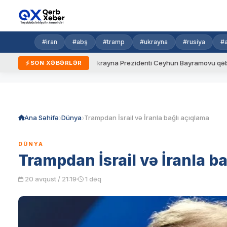
#iran
#abş
#tramp
#ukrayna
#rusiya
#
yeni qaydalar
Ukrayna Prezidenti Ceyhun Bayramovu qəbul edib
SON XƏBƏRLƏR
Skip
to
content
Ana Səhifə
Dünya
Trampdan İsrail və İranla bağlı açıqlama
DÜNYA
Trampdan İsrail və İranla b
20 avqust / 21:19
1 dəq