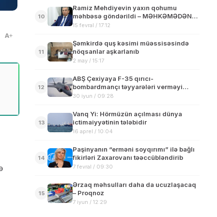
Ramiz Mehdiyevin yaxın qohumu
məhbəsə göndərildi – MƏHKƏMƏDƏN
10
TƏCİLİ QƏRAR
15 fevral / 17:12
A
Şəmkirdə quş kəsimi müəssisəsində
nöqsanlar aşkarlanıb
11
2 may / 15:17
ABŞ Çexiyaya F-35 qırıcı-
bombardmançı təyyarələri verməyi
12
planlaşdırır
30 iyun / 09:28
Vanq Yi: Hörmüzün açılması dünya
ictimaiyyətinin tələbidir
13
16 aprel / 10:04
Paşinyanın “erməni soyqırımı” ilə bağlı
fikirləri Zaxarovanı təəccübləndirib
14
7 fevral / 09:30
ə
Ərzaq məhsulları daha da ucuzlaşacaq
– Proqnoz
15
7 iyun / 12:29