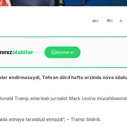
0
0
A
mınız
ola
bilər
Qiymət al
lər endirməsəydi, Tehran dörd həftə ərzində nüvə silahı
Donald Tramp amerikalı jurnalist Mark Levinə müsahibəsind
tifadə etməyə tərəddüd etməzdi”, – Tramp bildirib.