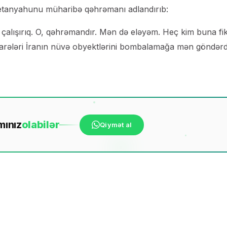
Netanyahunu müharibə qəhrəmanı adlandırıb:
çalışırıq. O, qəhrəmandır. Mən də eləyəm. Heç kim buna fik
ələri İranın nüvə obyektlərini bombalamağa mən göndərd
mınız
ola
bilər
Qiymət al