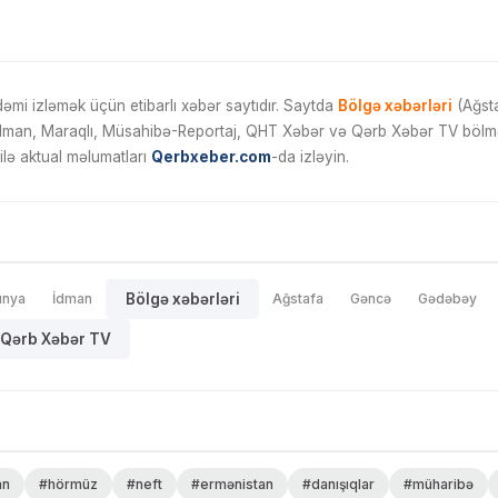
mi izləmək üçün etibarlı xəbər saytıdır. Saytda
Bölgə xəbərləri
(Ağsta
İdman, Maraqlı, Müsahibə-Reportaj, QHT Xəbər və Qərb Xəbər TV bölmələ
ilə aktual məlumatları
Qerbxeber.com
-da izləyin.
ünya
İdman
Bölgə xəbərləri
Ağstafa
Gəncə
Gədəbəy
Qərb Xəbər TV
an
#hörmüz
#neft
#ermənistan
#danışıqlar
#müharibə