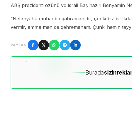
ABŞ prezidenti özünü və İsrail Baş naziri Benyamin 
“Netanyahu müharibə qəhrəmanıdır, çünki biz birlikdə 
vermir, amma mən də qəhrəmanam. Çünki həmin təyyar
PAYLAŞ
Burada
sizin
rekla