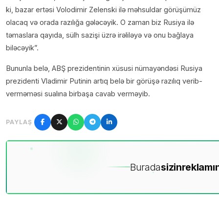
ki, bazar ertəsi Volodimir Zelenski ilə məhsuldar görüşümüz
olacaq və orada razılığa gələcəyik. O zaman biz Rusiya ilə
təmaslara qayıda, sülh sazişi üzrə irəliləyə və onu bağlaya
biləcəyik”.
Bununla belə, ABŞ prezidentinin xüsusi nümayəndəsi Rusiya
prezidenti Vladimir Putinin artıq belə bir görüşə razılıq verib-
verməməsi sualına birbaşa cavab verməyib.
PAYLAŞ
Burada
sizin
reklamın