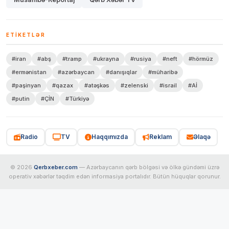
ETIKETLƏR
#iran
#abş
#tramp
#ukrayna
#rusiya
#neft
#hörmüz
#ermənistan
#azərbaycan
#danışıqlar
#müharibə
#paşinyan
#qazax
#atəşkəs
#zelenski
#israil
#Aİ
#putin
#ÇİN
#Türkiyə
Radio
TV
Haqqımızda
Reklam
Əlaqə
© 2026
Qerbxeber.com
— Azərbaycanın qərb bölgəsi və ölkə gündəmi üzrə
operativ xəbərlər təqdim edən informasiya portalıdır. Bütün hüquqlar qorunur.