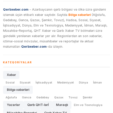
Qerbxeber.com
– Azərbaycanın qərb bölgəsi və ölkə üzrə gündəmi
izləmək üçün etibarlı xəbər saytıdır. Saytda
Bölgə xəbərləri
(Ağstafa,
Gədəbəy, Gəncə, Qazax, Şəmkir, Tovuz), Hadisə, Sosial, Siyasət,
İqtisadiyyat, Dünya, Elm və Texnologiya, Mədəniyyət, İdman, Maraqlı,
Müsahibə-Reportaj, QHT Xəbər və Qərb Xəbər TV bölmələri üzrə
gündəlik yenilənən xəbərlər yer alır. Regionlardan ən son xəbərlər,
ictimai-sosial mövzular, müsahibələr və reportajlar ilə aktual
məlumatları
Qerbxeber.com
-da izləyin.
KATEQORIYALAR
Xəbər
Sosial
Siyasət
İqtisadiyyat
Mədəniyyət
Dünya
İdman
Bölgə xəbərləri
Ağstafa
Gəncə
Gədəbəy
Qazax
Tovuz
Şəmkir
Yazarlar
Qərb QHT-lərİ
Maraqlı
Elm və Texnologiya
Müsahibə-Reportaj
Qərb Xəbər TV