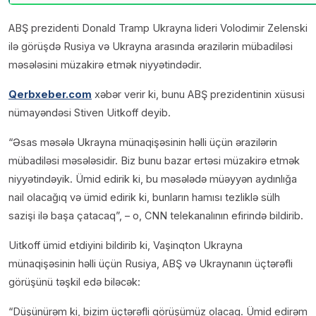
ABŞ prezidenti Donald Tramp Ukrayna lideri Volodimir Zelenski
ilə görüşdə Rusiya və Ukrayna arasında ərazilərin mübadiləsi
məsələsini müzakirə etmək niyyətindədir.
Qerbxeber.com
xəbər verir ki, bunu ABŞ prezidentinin xüsusi
nümayəndəsi Stiven Uitkoff deyib.
“Əsas məsələ Ukrayna münaqişəsinin həlli üçün ərazilərin
mübadiləsi məsələsidir. Biz bunu bazar ertəsi müzakirə etmək
niyyətindəyik. Ümid edirik ki, bu məsələdə müəyyən aydınlığa
nail olacağıq və ümid edirik ki, bunların hamısı tezliklə sülh
sazişi ilə başa çatacaq”, – o, CNN telekanalının efirində bildirib.
Uitkoff ümid etdiyini bildirib ki, Vaşinqton Ukrayna
münaqişəsinin həlli üçün Rusiya, ABŞ və Ukraynanın üçtərəfli
görüşünü təşkil edə biləcək:
“Düşünürəm ki, bizim üçtərəfli görüşümüz olacaq. Ümid edirəm