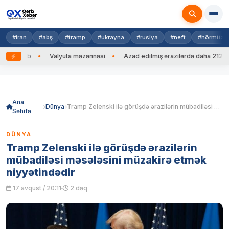
#iran
#abş
#tramp
#ukrayna
#rusiya
#neft
#hörmüz
g edib
Valyuta məzənnəsi
Azad edilmiş ərazilərdə daha 212 mina,
Skip
to
content
Ana
Dünya
Tramp Zelenski ilə görüşdə ərazilərin mübadiləsi məsələsini müzakirə etmək niyyətindədir
Səhifə
DÜNYA
Tramp Zelenski ilə görüşdə ərazilərin
mübadiləsi məsələsini müzakirə etmək
niyyətindədir
17 avqust / 20:11
2 dəq