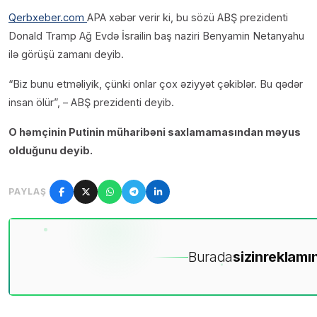
Qerbxeber.com
APA xəbər verir ki, bu sözü ABŞ prezidenti
Donald Tramp Ağ Evdə İsrailin baş naziri Benyamin Netanyahu
ilə görüşü zamanı deyib.
“Biz bunu etməliyik, çünki onlar çox əziyyət çəkiblər. Bu qədər
insan ölür”, – ABŞ prezidenti deyib.
O həmçinin Putinin müharibəni saxlamamasından məyus
olduğunu deyib.
PAYLAŞ
Burada
sizin
reklamın