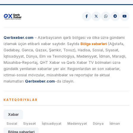
Qerbxeber.com
– Azərbaycanın qərb bölgəsi və ölkə üzrə gündəmi
izləmək üçün etibarlı xəbər saytıdır. Saytda
Bölgə xəbərləri
(Ağstafa,
Gədəbəy, Gəncə, Qazax, Şəmkir, Tovuz), Hadisə, Sosial, Siyasət,
İqtisadiyyat, Dünya, Elm və Texnologiya, Mədəniyyət, İdman, Maraqlı,
Müsahibə-Reportaj, QHT Xəbər və Qərb Xəbər TV bölmələri üzrə
gündəlik yenilənən xəbərlər yer alır. Regionlardan ən son xəbərlər,
ictimai-sosial mövzular, müsahibələr və reportajlar ilə aktual
məlumatları
Qerbxeber.com
-da izləyin.
KATEQORIYALAR
Xəbər
Sosial
Siyasət
İqtisadiyyat
Mədəniyyət
Dünya
İdman
Bölgə xəbərləri