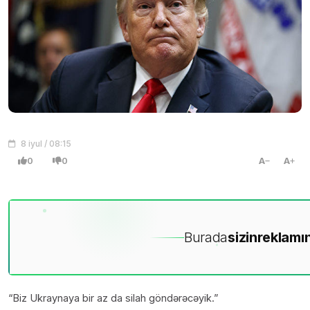
8 iyul / 08:15
0
0
A
A
Burada
sizin
reklamın
“Biz Ukraynaya bir az da silah göndərəcəyik.”