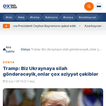
#iran
#abş
#tramp
#ukrayna
#rusiya
#azərbaycan
#h
Ukrayna Prezidenti Ceyhun Bayramovu qəbul edib
Azərbaycan və Ukray
Skip
to
content
Ana
Dünya
Tramp: Biz Ukraynaya silah göndərəcəyik,onlar çox əziyyət çəkiblər
Səhifə
DÜNYA
Tramp: Biz Ukraynaya silah
göndərəcəyik,onlar çox əziyyət çəkiblər
8 iyul / 08:15
1 dəq