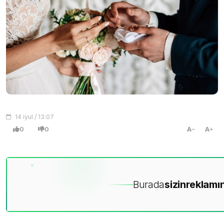
14 iyul / 13:07
0
0
A
A
Burada
sizin
reklamın