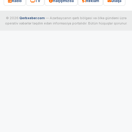
Radio
TV
Haqqımızda
Reklam
Əlaqə
© 2026
Qerbxeber.com
— Azərbaycanın qərb bölgəsi və ölkə gündəmi üzrə
operativ xəbərlər təqdim edən informasiya portalıdır. Bütün hüquqlar qorunur.