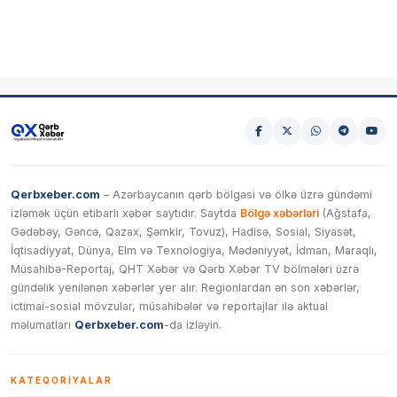
Qerbxeber.com
– Azərbaycanın qərb bölgəsi və ölkə üzrə gündəmi
izləmək üçün etibarlı xəbər saytıdır. Saytda
Bölgə xəbərləri
(Ağstafa,
Gədəbəy, Gəncə, Qazax, Şəmkir, Tovuz), Hadisə, Sosial, Siyasət,
İqtisadiyyat, Dünya, Elm və Texnologiya, Mədəniyyət, İdman, Maraqlı,
Müsahibə-Reportaj, QHT Xəbər və Qərb Xəbər TV bölmələri üzrə
gündəlik yenilənən xəbərlər yer alır. Regionlardan ən son xəbərlər,
ictimai-sosial mövzular, müsahibələr və reportajlar ilə aktual
məlumatları
Qerbxeber.com
-da izləyin.
KATEQORIYALAR