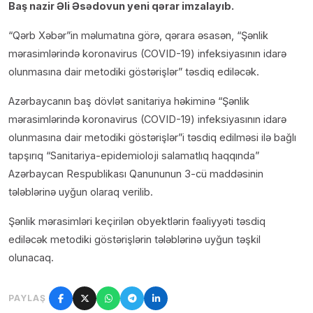
Baş nazir Əli Əsədovun yeni qərar imzalayıb.
“Qərb Xəbər”in məlumatına görə, qərara əsasən, “Şənlik
mərasimlərində koronavirus (COVID-19) infeksiyasının idarə
olunmasına dair metodiki göstərişlər” təsdiq ediləcək.
Azərbaycanın baş dövlət sanitariya həkiminə “Şənlik
mərasimlərində koronavirus (COVID-19) infeksiyasının idarə
olunmasına dair metodiki göstərişlər”i təsdiq edilməsi ilə bağlı
tapşırıq “Sanitariya-epidemioloji salamatlıq haqqında”
Azərbaycan Respublikası Qanununun 3-cü maddəsinin
tələblərinə uyğun olaraq verilib.
Şənlik mərasimləri keçirilən obyektlərin fəaliyyəti təsdiq
ediləcək metodiki göstərişlərin tələblərinə uyğun təşkil
olunacaq.
PAYLAŞ