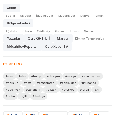
Xəbər
Sosial
Siyasət
İqtisadiyyat
Mədəniyyət
Dünya
İdman
Bölgə xəbərləri
Ağstafa
Gəncə
Gədəbəy
Qazax
Tovuz
Şəmkir
Yazarlar
Qərb QHT-lərİ
Maraqlı
Elm və Texnologiya
Müsahibə-Reportaj
Qərb Xəbər TV
ETIKETLƏR
#iran
#abş
#tramp
#ukrayna
#rusiya
#azərbaycan
#hörmüz
#neft
#ermənistan
#danışıqlar
#müharibə
#paşinyan
#zelenski
#qazax
#atəşkəs
#israil
#Aİ
#putin
#ÇİN
#Türkiyə