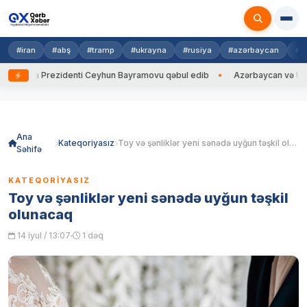
#iran
#abş
#tramp
#ukrayna
#rusiya
#azərbaycan
#h
rayna Prezidenti Ceyhun Bayramovu qəbul edib
Azərbaycan və Ukrayna 
Skip
to
content
Ana
Kateqoriyasız
Toy və şənliklər yeni sənədə uyğun təşkil olunacaq
Səhifə
KATEQORIYASIZ
Toy və şənliklər yeni sənədə uyğun təşkil
olunacaq
14 iyul / 13:07
1 dəq