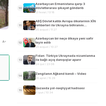
Azərbaycan Ermənistana qarşı 3
dövlətlərarası şikayət göndərib
10
13 fevral / 13:18
ABŞ Dövlət katibi Avropa ölkələrinin XİN
rəhbərləri ilə Ukrayna böhranını
11
müzakirə edib
26 avqust / 11:27
Azərbaycan bir neçə ölkəyə yeni səfir
A
təyin edib
12
20 avqust / 10:27
Fidan: Türkiyə Ukraynada nizamlanma
ilə bağlı açıq danışıqlar aparır
13
24 iyul / 23:08
Zəngilanın Ağkənd kəndi – Video
14
26 aprel / 15:28
Qazaxda yol-nəqliyyat hadisəsi
15
6 iyun / 10:34