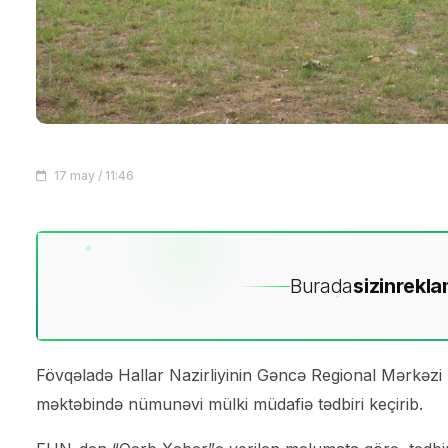
17 may / 11:46
Burada
sizin
rekla
Fövqəladə Hallar Nazirliyinin Gəncə Regional Mərkəz
məktəbində nümunəvi mülki müdafiə tədbiri keçirib.