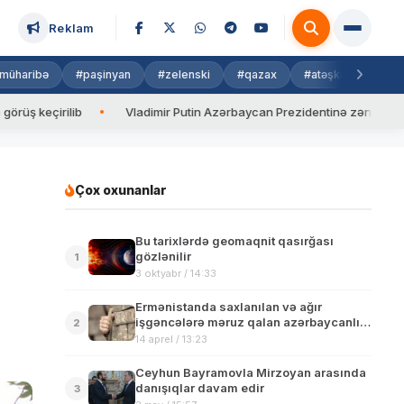
Reklam
müharibə
#paşinyan
#zelenski
#qazax
#atəşkəs
#isra
adimir Putin Azərbaycan Prezidentinə zəng edib
Valyuta məzənnə
Çox oxunanlar
Bu tarixlərdə geomaqnit qasırğası
gözlənilir
1
3 oktyabr / 14:33
Ermənistanda saxlanılan və ağır
işgəncələrə məruz qalan azərbaycanlı
2
hərbçilər MTX-yə təhvil verilib
14 aprel / 13:23
Ceyhun Bayramovla Mirzoyan arasında
danışıqlar davam edir
3