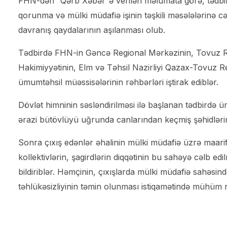
FHN-dən “Qərb Xəbər”ə verilən məlumata görə, tədbirin
qorunma və mülki müdafiə işinin təşkili məsələlərinə 
davranış qaydalarının aşılanması olub.
Tədbirdə FHN-in Gəncə Regional Mərkəzinin, Tovuz 
Hakimiyyətinin, Elm və Təhsil Nazirliyi Qazax-Tovuz R
ümumtəhsil müəssisələrinin rəhbərləri iştirak ediblər.
Dövlət himninin səsləndirilməsi ilə başlanan tədbirdə 
ərazi bütövlüyü uğrunda canlarından keçmiş şəhidlərimiz
Sonra çıxış edənlər əhalinin mülki müdafiə üzrə maarif
kollektivlərin, şagirdlərin diqqətinin bu sahəyə cəlb e
bildiriblər. Həmçinin, çıxışlarda mülki müdafiə sahəsin
təhlükəsizliyinin təmin olunması istiqamətində mühüm 