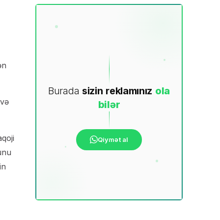
ən
Burada
sizin
reklamınız
ola
 və
bilər
qoji
Qiymət al
ğunu
in