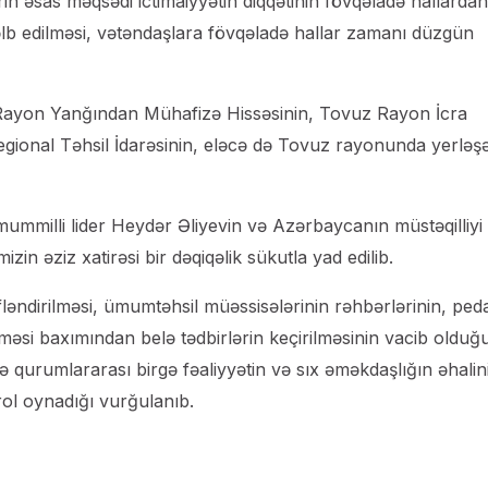
 əsas məqsədi ictimaiyyətin diqqətinin fövqəladə hallardan
cəlb edilməsi, vətəndaşlara fövqəladə hallar zamanı düzgün
Rayon Yanğından Mühafizə Hissəsinin, Tovuz Rayon İcra
egional Təhsil İdarəsinin, eləcə də Tovuz rayonunda yerləş
ümummilli lider Heydər Əliyevin və Azərbaycanın müstəqilliyi
in əziz xatirəsi bir dəqiqəlik sükutla yad edilib.
ləndirilməsi, ümumtəhsil müəssisələrinin rəhbərlərinin, peda
dilməsi baxımından belə tədbirlərin keçirilməsinin vacib oldu
də qurumlararası birgə fəaliyyətin və sıx əməkdaşlığın əhalin
rol oynadığı vurğulanıb.