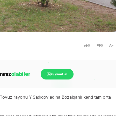
0
0
A
mınız
ola
bilər
Qiymət al
i Tovuz rayonu Y.Sadıqov adına Bozalqanlı kənd tam orta