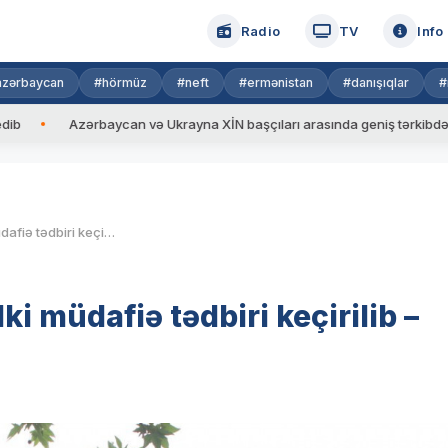
Radio
TV
Info
azərbaycan
#hörmüz
#neft
#ermənistan
#danışıqlar
#
Ukrayna XİN başçıları arasında geniş tərkibdə görüş keçirilib
Vl
Tovuzda orta məktəbdə mülki müdafiə tədbiri keçirilib – FOTO
 müdafiə tədbiri keçirilib –