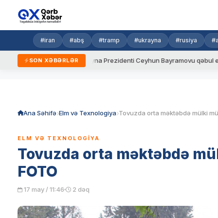
#iran
#abş
#tramp
#ukrayna
#rusiya
#
Ukrayna Prezidenti Ceyhun Bayramovu qəbul edib
Azərbaycan və 
SON XƏBƏRLƏR
Skip
to
content
Ana Səhifə
Elm və Texnologiya
ELM VƏ TEXNOLOGIYA
Tovuzda orta məktəbdə mülki
FOTO
17 may / 11:46
2 dəq