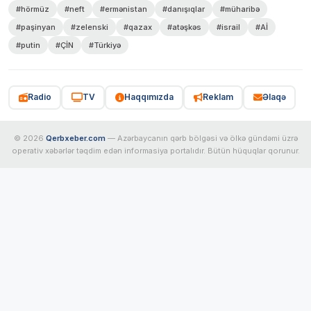
#hörmüz
#neft
#ermənistan
#danışıqlar
#müharibə
#paşinyan
#zelenski
#qazax
#atəşkəs
#israil
#Aİ
#putin
#ÇİN
#Türkiyə
Radio
TV
Haqqımızda
Reklam
Əlaqə
© 2026
Qerbxeber.com
— Azərbaycanın qərb bölgəsi və ölkə gündəmi üzrə
operativ xəbərlər təqdim edən informasiya portalıdır. Bütün hüquqlar qorunur.