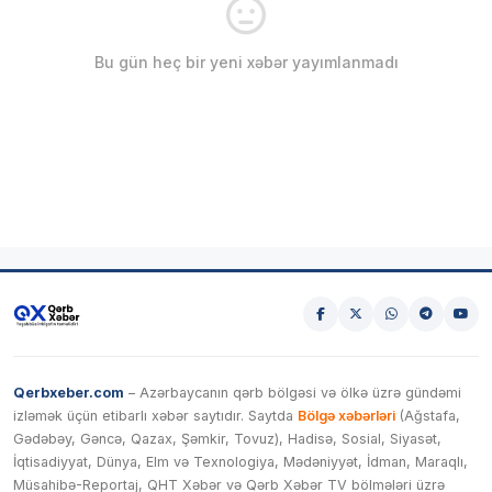
Bu gün heç bir yeni xəbər yayımlanmadı
Qerbxeber.com
– Azərbaycanın qərb bölgəsi və ölkə üzrə gündəmi
izləmək üçün etibarlı xəbər saytıdır. Saytda
Bölgə xəbərləri
(Ağstafa,
Gədəbəy, Gəncə, Qazax, Şəmkir, Tovuz), Hadisə, Sosial, Siyasət,
İqtisadiyyat, Dünya, Elm və Texnologiya, Mədəniyyət, İdman, Maraqlı,
Müsahibə-Reportaj, QHT Xəbər və Qərb Xəbər TV bölmələri üzrə