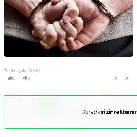
14 noyabr / 09:58
0
0
A
A
Burada
sizin
reklamın