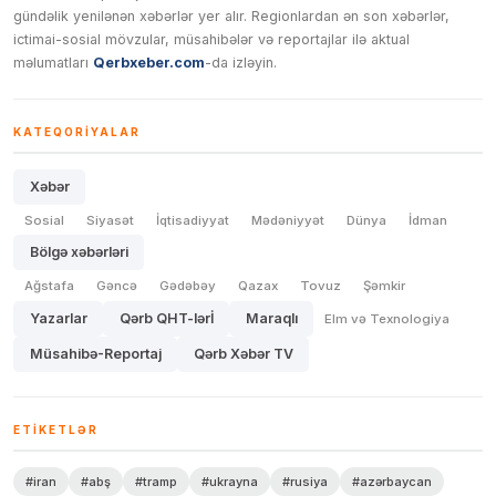
gündəlik yenilənən xəbərlər yer alır. Regionlardan ən son xəbərlər,
ictimai-sosial mövzular, müsahibələr və reportajlar ilə aktual
məlumatları
Qerbxeber.com
-da izləyin.
KATEQORIYALAR
Xəbər
Sosial
Siyasət
İqtisadiyyat
Mədəniyyət
Dünya
İdman
Bölgə xəbərləri
Ağstafa
Gəncə
Gədəbəy
Qazax
Tovuz
Şəmkir
Yazarlar
Qərb QHT-lərİ
Maraqlı
Elm və Texnologiya
Müsahibə-Reportaj
Qərb Xəbər TV
ETIKETLƏR
#iran
#abş
#tramp
#ukrayna
#rusiya
#azərbaycan