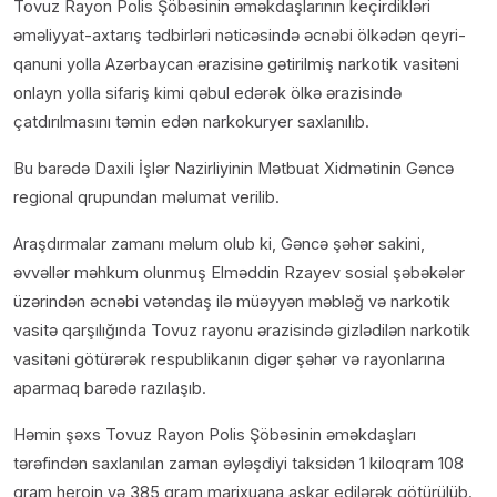
Tovuz Rayon Polis Şöbəsinin əməkdaşlarının keçirdikləri
əməliyyat-axtarış tədbirləri nəticəsində əcnəbi ölkədən qeyri-
qanuni yolla Azərbaycan ərazisinə gətirilmiş narkotik vasitəni
onlayn yolla sifariş kimi qəbul edərək ölkə ərazisində
çatdırılmasını təmin edən narkokuryer saxlanılıb.
Bu barədə Daxili İşlər Nazirliyinin Mətbuat Xidmətinin Gəncə
regional qrupundan məlumat verilib.
Araşdırmalar zamanı məlum olub ki, Gəncə şəhər sakini,
əvvəllər məhkum olunmuş Elməddin Rzayev sosial şəbəkələr
üzərindən əcnəbi vətəndaş ilə müəyyən məbləğ və narkotik
vasitə qarşılığında Tovuz rayonu ərazisində gizlədilən narkotik
vasitəni götürərək respublikanın digər şəhər və rayonlarına
aparmaq barədə razılaşıb.
Həmin şəxs Tovuz Rayon Polis Şöbəsinin əməkdaşları
tərəfindən saxlanılan zaman əyləşdiyi taksidən 1 kiloqram 108
qram heroin və 385 qram marixuana aşkar edilərək götürülüb.