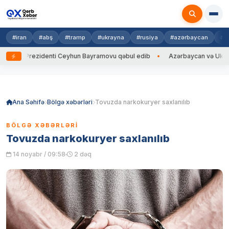
#iran
#abş
#tramp
#ukrayna
#rusiya
#azərbaycan
#h
yna Prezidenti Ceyhun Bayramovu qəbul edib
Azərbaycan və Ukrayna Xİ
Skip
to
content
Ana Səhifə
Bölgə xəbərləri
Tovuzda narkokuryer saxlanılıb
BÖLGƏ XƏBƏRLƏRI
Tovuzda narkokuryer saxlanılıb
14 noyabr / 09:58
2 dəq