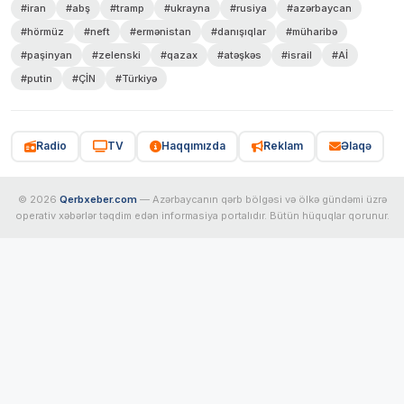
#iran
#abş
#tramp
#ukrayna
#rusiya
#azərbaycan
#hörmüz
#neft
#ermənistan
#danışıqlar
#müharibə
#paşinyan
#zelenski
#qazax
#atəşkəs
#israil
#Aİ
#putin
#ÇİN
#Türkiyə
Radio
TV
Haqqımızda
Reklam
Əlaqə
© 2026
Qerbxeber.com
— Azərbaycanın qərb bölgəsi və ölkə gündəmi üzrə
operativ xəbərlər təqdim edən informasiya portalıdır. Bütün hüquqlar qorunur.