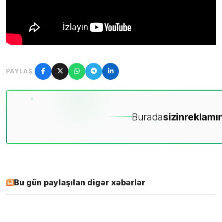
PAYLAŞ
Burada
sizin
reklamın
Bu gün paylaşılan digər xəbərlər