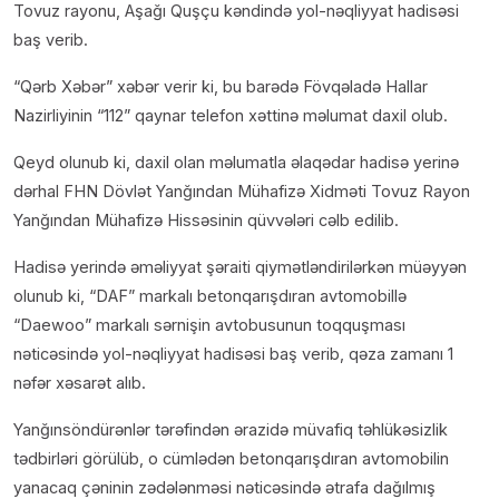
Tovuz rayonu, Aşağı Quşçu kəndində yol-nəqliyyat hadisəsi
baş verib.
“Qərb Xəbər” xəbər verir ki, bu barədə Fövqəladə Hallar
Nazirliyinin “112” qaynar telefon xəttinə məlumat daxil olub.
Qeyd olunub ki, daxil olan məlumatla əlaqədar hadisə yerinə
dərhal FHN Dövlət Yanğından Mühafizə Xidməti Tovuz Rayon
Yanğından Mühafizə Hissəsinin qüvvələri cəlb edilib.
Hadisə yerində əməliyyat şəraiti qiymətləndirilərkən müəyyən
olunub ki, “DAF” markalı betonqarışdıran avtomobillə
“Daewoo” markalı sərnişin avtobusunun toqquşması
nəticəsində yol-nəqliyyat hadisəsi baş verib, qəza zamanı 1
nəfər xəsarət alıb.
Yanğınsöndürənlər tərəfindən ərazidə müvafiq təhlükəsizlik
tədbirləri görülüb, o cümlədən betonqarışdıran avtomobilin
yanacaq çəninin zədələnməsi nəticəsində ətrafa dağılmış