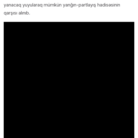
yanacaq yuyularaq mümkün yanğın-partlayış hadisəsinin
qarşısı alınıb.