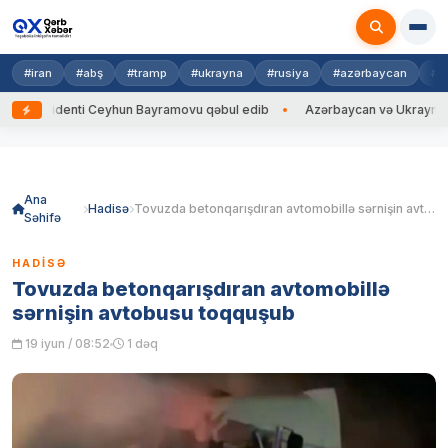
#iran
#abş
#tramp
#ukrayna
#rusiya
#azərbaycan
#h
rezidenti Ceyhun Bayramovu qəbul edib
Azərbaycan və Ukrayna XİN baş
Skip
to
content
Ana
Hadisə
Tovuzda betonqarışdıran avtomobillə sərnişin avtobusu toqquşub
Səhifə
HADISƏ
Tovuzda betonqarışdıran avtomobillə
sərnişin avtobusu toqquşub
19 iyun / 08:52
1 dəq