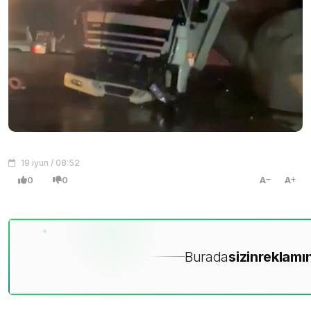
19 iyun / 08:52
0
0
A
A
Burada
sizin
reklamın