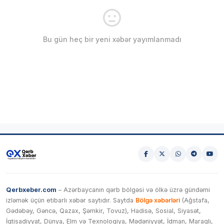
Bu gün heç bir yeni xəbər yayımlanmadı
Qerbxeber.com
– Azərbaycanın qərb bölgəsi və ölkə üzrə gündəmi
izləmək üçün etibarlı xəbər saytıdır. Saytda
Bölgə xəbərləri
(Ağstafa,
Gədəbəy, Gəncə, Qazax, Şəmkir, Tovuz), Hadisə, Sosial, Siyasət,
İqtisadiyyat, Dünya, Elm və Texnologiya, Mədəniyyət, İdman, Maraqlı,