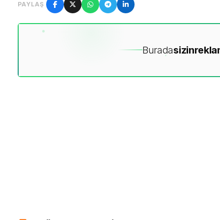
PAYLAŞ
Burada
sizin
rekla