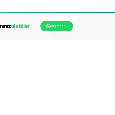
mınız
ola
bilər
Qiymət al