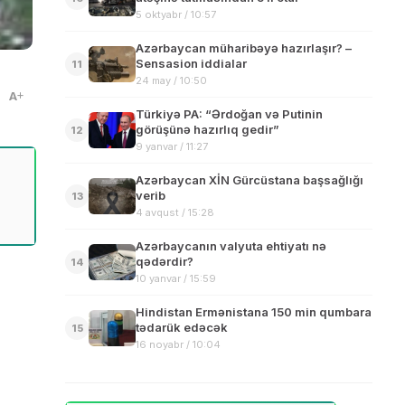
5 oktyabr / 10:57
Azərbaycan müharibəyə hazırlaşır? –
Sensasion iddialar
11
24 may / 10:50
A
Türkiyə PA: “Ərdoğan və Putinin
görüşünə hazırlıq gedir”
12
9 yanvar / 11:27
Azərbaycan XİN Gürcüstana başsağlığı
verib
13
4 avqust / 15:28
Azərbaycanın valyuta ehtiyatı nə
qədərdir?
14
10 yanvar / 15:59
Hindistan Ermənistana 150 min qumbara
tədarük edəcək
15
16 noyabr / 10:04