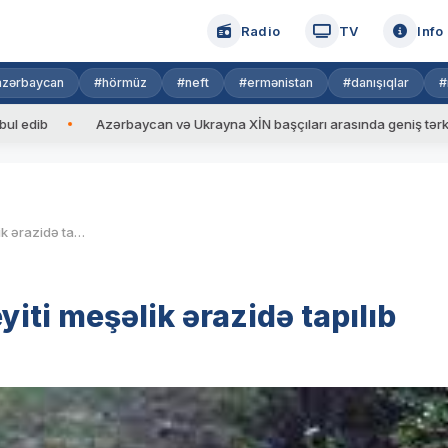
Radio
TV
Info
azərbaycan
#hörmüz
#neft
#ermənistan
#danışıqlar
#
Azərbaycan və Ukrayna XİN başçıları arasında geniş tərkibdə görü
Tovuzda 46 yaşlı kişinin meyiti meşəlik ərazidə tapılıb
iti meşəlik ərazidə tapılıb