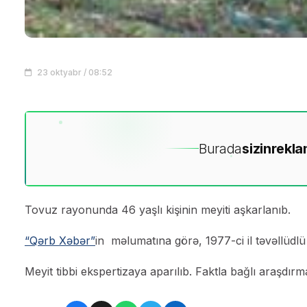
23 oktyabr / 08:52
Burada
sizin
rekla
Tovuz rayonunda 46 yaşlı kişinin meyiti aşkarlanıb.
“Qərb Xəbər”
in məlumatına görə, 1977-ci il təvəllüdlü
Meyit tibbi ekspertizaya aparılıb. Faktla bağlı araşdırma