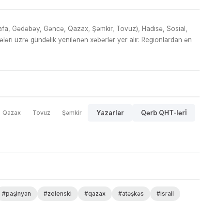
fa, Gədəbəy, Gəncə, Qazax, Şəmkir, Tovuz), Hadisə, Sosial,
ri üzrə gündəlik yenilənən xəbərlər yer alır. Regionlardan ən
Qazax
Tovuz
Şəmkir
Yazarlar
Qərb QHT-lərİ
#paşinyan
#zelenski
#qazax
#atəşkəs
#israil