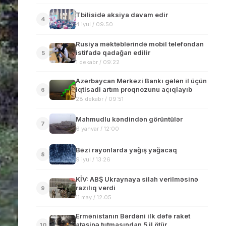
Tbilisidə aksiya davam edir
4
4 iyul / 09:50
Rusiya məktəblərində mobil telefondan
istifadə qadağan edilir
5
1 dekabr / 09:22
Azərbaycan Mərkəzi Bankı gələn il üçün
iqtisadi artım proqnozunu açıqlayıb
6
28 dekabr / 09:51
Mahmudlu kəndindən görüntülər
7
6 yanvar / 12:00
Bəzi rayonlarda yağış yağacaq
8
9 iyul / 13:26
KİV: ABŞ Ukraynaya silah verilməsinə
razılıq verdi
9
11 may / 12:05
Ermənistanın Bərdəni ilk dəfə raket
atəşinə tutmasından 5 il ötür
10