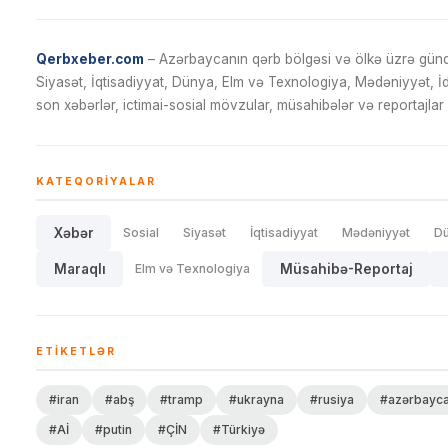
Qerbxeber.com
– Azərbaycanın qərb bölgəsi və ölkə üzrə gündə
Siyasət, İqtisadiyyat, Dünya, Elm və Texnologiya, Mədəniyyət, 
son xəbərlər, ictimai-sosial mövzular, müsahibələr və reportajlar 
KATEQORIYALAR
Xəbər
Sosial
Siyasət
İqtisadiyyat
Mədəniyyət
D
Maraqlı
Elm və Texnologiya
Müsahibə-Reportaj
ETIKETLƏR
#iran
#abş
#tramp
#ukrayna
#rusiya
#azərbayc
#Aİ
#putin
#ÇİN
#Türkiyə