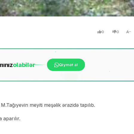
0
0
A
mınız
ola
bilər
Qiymət al
 M.Tağıyevin meyiti meşəlik ərazidə tapılıb.
 aparılır.