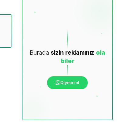
Burada
sizin
reklamınız
ola
bilər
Qiymət al