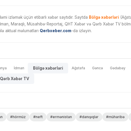
mi izləmək üçün etibarlı xəbər saytıdır. Saytda
Bölgə xəbərləri
(Ağsta
İdman, Maraqlı, Müsahibə-Reportaj, QHT Xəbər və Qərb Xəbər TV bölmələ
ilə aktual məlumatları
Qerbxeber.com
-da izləyin.
ünya
İdman
Bölgə xəbərləri
Ağstafa
Gəncə
Gədəbəy
Qərb Xəbər TV
an
#hörmüz
#neft
#ermənistan
#danışıqlar
#müharibə