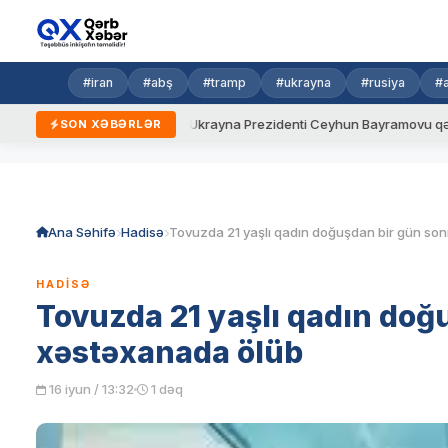
#iran
#abş
#tramp
#ukrayna
#rusiya
#
 yeni qaydalar
Ukrayna Prezidenti Ceyhun Bayramovu qəbul edi
SON XƏBƏRLƏR
Skip
to
content
Ana Səhifə
Hadisə
HADISƏ
Tovuzda 21 yaşlı qadın doğ
xəstəxanada ölüb
16 iyun / 13:32
1 dəq