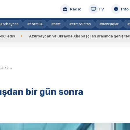
Radio
TV
Info
azərbaycan
#hörmüz
#neft
#ermənistan
#danışıqlar
#
b
Azərbaycan və Ukrayna XİN başçıları arasında geniş tərkibdə gör
Tovuzda 21 yaşlı qadın doğuşdan bir gün sonra xəstəxanada ölüb
uşdan bir gün sonra