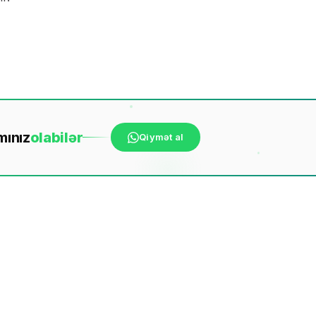
mınız
ola
bilər
Qiymət al