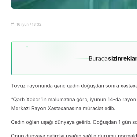
16 iyun / 13:32
Burada
sizin
rekla
Tovuz rayonunda gənc qadın doğuşdan sonra xəstəxa
“Qərb Xəbər”in məlumatına görə, iyunun 14-də rayon 
Mərkəzi Rayon Xəstəxanasına müraciət edib.
Qadın oğlan uşağı dünyaya gətirib. Doğuşdan 1 gün so
Onun dünyaya gətirdiyi uşağın sağlıq durumu normaldı