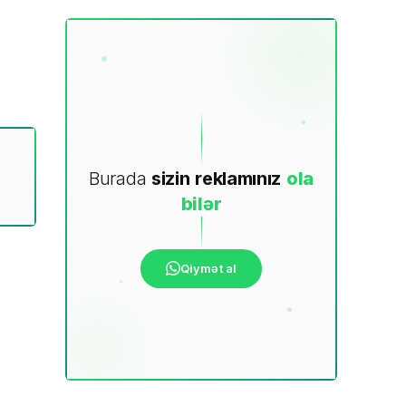
Burada
sizin
reklamınız
ola
bilər
Qiymət al