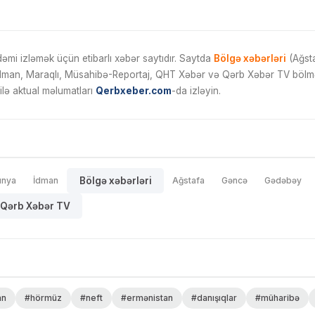
mi izləmək üçün etibarlı xəbər saytıdır. Saytda
Bölgə xəbərləri
(Ağsta
İdman, Maraqlı, Müsahibə-Reportaj, QHT Xəbər və Qərb Xəbər TV bölmələ
ilə aktual məlumatları
Qerbxeber.com
-da izləyin.
ünya
İdman
Bölgə xəbərləri
Ağstafa
Gəncə
Gədəbəy
Qərb Xəbər TV
an
#hörmüz
#neft
#ermənistan
#danışıqlar
#müharibə