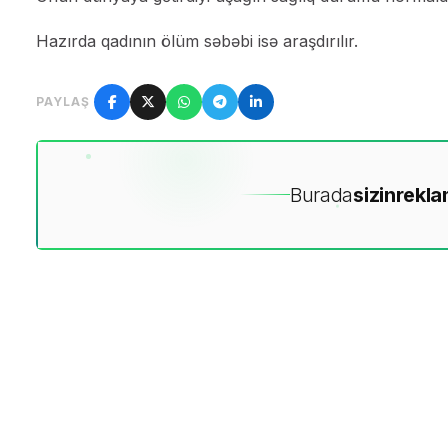
Hazırda qadının ölüm səbəbi isə araşdırılır.
PAYLAŞ
Burada
sizin
rekla