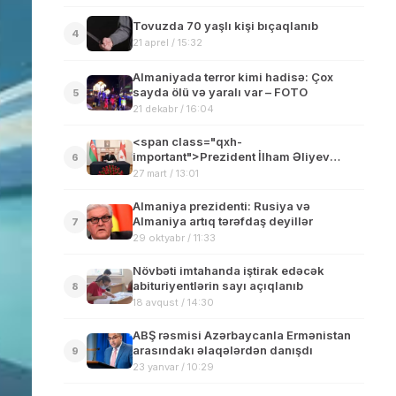
Tovuzda 70 yaşlı kişi bıçaqlanıb
4
21 aprel / 15:32
Almaniyada terror kimi hadisə: Çox
sayda ölü və yaralı var – FOTO
5
21 dekabr / 16:04
<span class="qxh-
important">Prezident İlham Əliyev
6
Gürcüstan səfirliyinə gəlib başsağlığı
27 mart / 13:01
verdi</span>
Almaniya prezidenti: Rusiya və
Almaniya artıq tərəfdaş deyillər
7
29 oktyabr / 11:33
Növbəti imtahanda iştirak edəcək
abituriyentlərin sayı açıqlanıb
8
18 avqust / 14:30
ABŞ rəsmisi Azərbaycanla Ermənistan
arasındakı əlaqələrdən danışdı
9
23 yanvar / 10:29