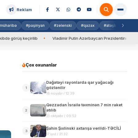
Reklam
müharibə
#paşinyan
#zelenski
#qazax
#atəşkəs
#isra
üş keçirilib
Vladimir Putin Azərbaycan Prezidentinə zəng edib
Çox oxunanlar
Dağətəyi rayonlarda qar yağacağı
gözlənilir
1
18 noyabr / 12:39
Qəzzadan İsrailə təxminən 7 min raket
atılıb
2
21 oktyabr / 09:52
Şahin Şıxlinski axtarışa verildi-TƏCİLİ
3
17 iyul / 21:32