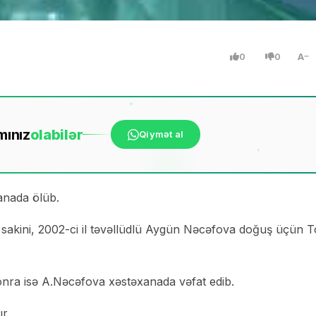
0
0
A
mınız
ola
bilər
Qiymət al
nada ölüb.
sakini, 2002-ci il təvəllüdlü Aygün Nəcəfova doğuş üçün 
nra isə A.Nəcəfova xəstəxanada vəfat edib.
r.