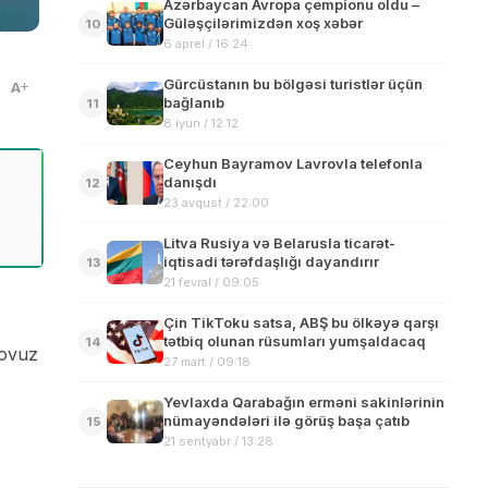
Azərbaycan Avropa çempionu oldu –
Güləşçilərimizdən xoş xəbər
10
6 aprel / 16:24
Gürcüstanın bu bölgəsi turistlər üçün
A
bağlanıb
11
8 iyun / 12:12
Ceyhun Bayramov Lavrovla telefonla
danışdı
12
23 avqust / 22:00
Litva Rusiya və Belarusla ticarət-
iqtisadi tərəfdaşlığı dayandırır
13
21 fevral / 09:05
Çin TikToku satsa, ABŞ bu ölkəyə qarşı
tətbiq olunan rüsumları yumşaldacaq
14
Tovuz
27 mart / 09:18
Yevlaxda Qarabağın erməni sakinlərinin
nümayəndələri ilə görüş başa çatıb
15
21 sentyabr / 13:28