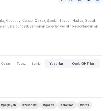
fa, Gədəbəy, Gəncə, Qazax, Şəmkir, Tovuz), Hadisə, Sosial,
ri üzrə gündəlik yenilənən xəbərlər yer alır. Regionlardan ən
Qazax
Tovuz
Şəmkir
Yazarlar
Qərb QHT-lərİ
#paşinyan
#zelenski
#qazax
#atəşkəs
#israil