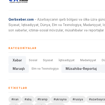
Qerbxeber.com
– Azərbaycanın qərb bölgəsi və ölkə üzrə gündə
Siyasət, İqtisadiyyat, Dünya, Elm və Texnologiya, Mədəniyyət, 
son xəbərlər, ictimai-sosial mövzular, müsahibələr və reportajlar 
KATEQORIYALAR
Xəbər
Sosial
Siyasət
İqtisadiyyat
Mədəniyyət
D
Maraqlı
Elm və Texnologiya
Müsahibə-Reportaj
ETIKETLƏR
#iran
#abş
#tramp
#ukrayna
#rusiya
#azərbayc