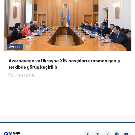
Avropa
Azərbaycan və Ukrayna XİN başçıları arasında geniş
tərkibdə görüş keçirilib
Dünən / 21:40