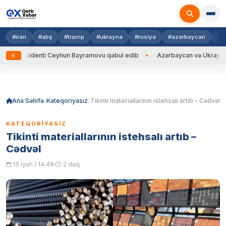
#iran
#abş
#tramp
#ukrayna
#rusiya
#azərbaycan
#h
identi Ceyhun Bayramovu qəbul edib
Azərbaycan və Ukrayna XİN başçıl
Skip
to
content
Ana Səhifə
Kateqoriyasız
Tikinti materiallarının istehsalı artıb – Cədvəl
KATEQORIYASIZ
Tikinti materiallarının istehsalı artıb –
Cədvəl
15 iyun / 14:49
2 dəq