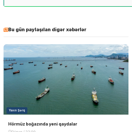
Bu gün paylaşılan digər xəbərlər
Yaxın Şərq
Hörmüz boğazında yeni qaydalar
Dünən / 22:09