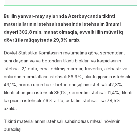
Bu ilin yanvar-may aylarında Azərbaycanda tikinti
materiallarının istehsalı sahəsində istehsalın ümumi
dəyəri 302,8 mln. manat olmaqla, əvvəlki ilin müvafiq
dövrü ilə müqayisədə 29,3% artıb.
Dövlət Statistika Komitəsinin məlumatına görə, sementdən,
süni daşdan və ya betondan tikinti blokları və kərpiclərinin
istehsalı 2,1 dəfə, emal edilmiş mərmər, travertin, alebastr və
onlardan məmulatların istehsalı 86,9%, tikinti gipsinin istehsalı
43,1%, hörmə üçün hazır beton qarışığının istehsalı 42,3%,
tikinti əhənginin istehsalı 36,1%, sementin istehsalı 11,4%, tikinti
kərpicinin istehsalı 7,6% artıb, asfaltın istehsalı isə 78,5%
azalıb.
Tikinti materiallarının istehsalı sahәsindә әsas mәhsul növlәrinin
buraxılışı: