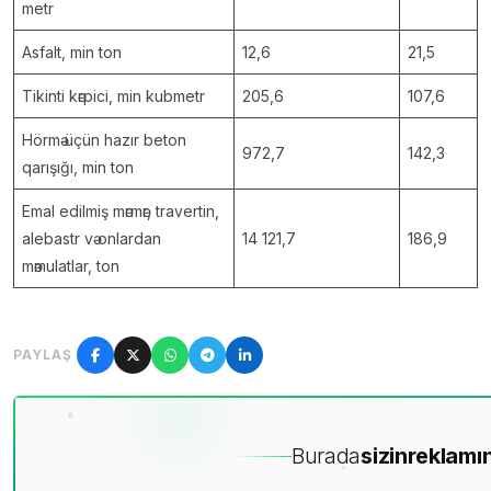
metr
Asfalt, min ton
12,6
21,5
Tikinti kәrpici, min kubmetr
205,6
107,6
Hörmә üçün hazır beton
972,7
142,3
qarışığı, min ton
Emal edilmiş mәrmәr, travertin,
alebastr vә onlardan
14 121,7
186,9
mәmulatlar, ton
PAYLAŞ
Burada
sizin
reklamın