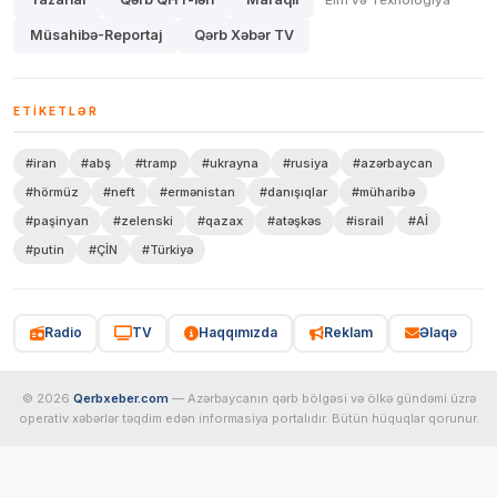
Müsahibə-Reportaj
Qərb Xəbər TV
ETIKETLƏR
#iran
#abş
#tramp
#ukrayna
#rusiya
#azərbaycan
#hörmüz
#neft
#ermənistan
#danışıqlar
#müharibə
#paşinyan
#zelenski
#qazax
#atəşkəs
#israil
#Aİ
#putin
#ÇİN
#Türkiyə
Radio
TV
Haqqımızda
Reklam
Əlaqə
© 2026
Qerbxeber.com
— Azərbaycanın qərb bölgəsi və ölkə gündəmi üzrə
operativ xəbərlər təqdim edən informasiya portalıdır. Bütün hüquqlar qorunur.