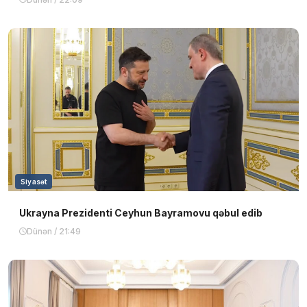
Siyasət
Ukrayna Prezidenti Ceyhun Bayramovu qəbul edib
Dünən / 21:49