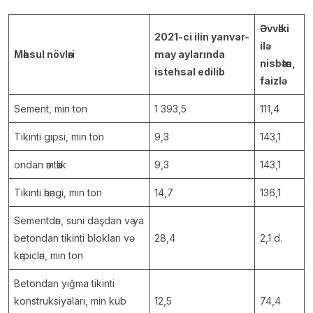
Әvvәlki
2021-ci ilin yanvar-
ilə
Mәhsul növlәri
may aylarında
nisbәtәn,
istehsal edilib
faizlә
Sement, min ton
1 393,5
111,4
Tikinti gipsi, min ton
9,3
143,1
ondan әmtәәlik
9,3
143,1
Tikinti әhәngi, min ton
14,7
136,1
Sementdәn, süni daşdan vә ya
betondan tikinti blokları vә
28,4
2,1 d.
kәrpiclәri, min ton
Betondan yığma tikinti
konstruksiyaları, min kub
12,5
74,4