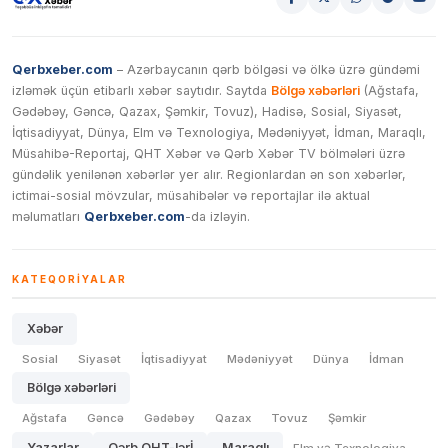
Qerbxeber.com
– Azərbaycanın qərb bölgəsi və ölkə üzrə gündəmi
izləmək üçün etibarlı xəbər saytıdır. Saytda
Bölgə xəbərləri
(Ağstafa,
Gədəbəy, Gəncə, Qazax, Şəmkir, Tovuz), Hadisə, Sosial, Siyasət,
İqtisadiyyat, Dünya, Elm və Texnologiya, Mədəniyyət, İdman, Maraqlı,
Müsahibə-Reportaj, QHT Xəbər və Qərb Xəbər TV bölmələri üzrə
gündəlik yenilənən xəbərlər yer alır. Regionlardan ən son xəbərlər,
ictimai-sosial mövzular, müsahibələr və reportajlar ilə aktual
məlumatları
Qerbxeber.com
-da izləyin.
KATEQORIYALAR
Xəbər
Sosial
Siyasət
İqtisadiyyat
Mədəniyyət
Dünya
İdman
Bölgə xəbərləri
Ağstafa
Gəncə
Gədəbəy
Qazax
Tovuz
Şəmkir
Yazarlar
Qərb QHT-lərİ
Maraqlı
Elm və Texnologiya