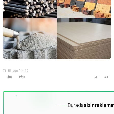
15 iyun / 14:49
0
0
A
A
Burada
sizin
reklamın