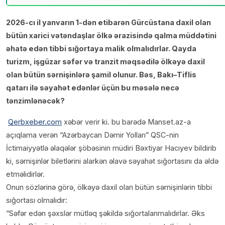
2026-cı il yanvarın 1-dən etibarən Gürcüstana daxil olan
bütün xarici vətəndaşlar ölkə ərazisində qalma müddətini
əhatə edən tibbi sığortaya malik olmalıdırlar. Qayda
turizm, işgüzar səfər və tranzit məqsədilə ölkəyə daxil
olan bütün sərnişinlərə şamil olunur. Bəs, Bakı–Tiflis
qatarı ilə səyahət edənlər üçün bu məsələ necə
tənzimlənəcək?
Qerbxeber.com
xəbər verir ki. bu barədə Manset.az-a
açıqlama verən “Azərbaycan Dəmir Yolları” QSC-nin
İctimaiyyətlə əlaqələr şöbəsinin müdiri Bəxtiyar Hacıyev bildirib
ki, sərnişinlər biletlərini alarkən əlavə səyahət sığortasını da əldə
etməlidirlər.
Onun sözlərinə görə, ölkəyə daxil olan bütün sərnişinlərin tibbi
sığortası olmalıdır:
“Səfər edən şəxslər mütləq şəkildə sığortalanmalıdırlar. Əks