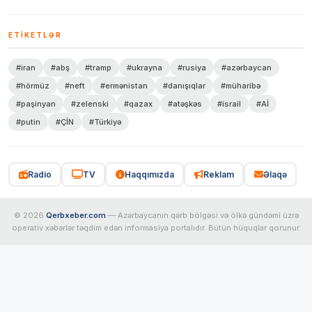
ETIKETLƏR
#iran
#abş
#tramp
#ukrayna
#rusiya
#azərbaycan
#hörmüz
#neft
#ermənistan
#danışıqlar
#müharibə
#paşinyan
#zelenski
#qazax
#atəşkəs
#israil
#Aİ
#putin
#ÇİN
#Türkiyə
Radio
TV
Haqqımızda
Reklam
Əlaqə
© 2026
Qerbxeber.com
— Azərbaycanın qərb bölgəsi və ölkə gündəmi üzrə
operativ xəbərlər təqdim edən informasiya portalıdır. Bütün hüquqlar qorunur.