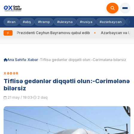
#iran
#abş
#tramp
#ukrayna
#rusiya
#azərbaycan
#h
yna Prezidenti Ceyhun Bayramovu qəbul edib
Azərbaycan və Ukrayna X
Skip
to
content
Ana Səhifə
Xəbər
Tiflisə gedənlər diqqətli olun:-Cərimələnə bilərsiz
XƏBƏR
Tiflisə gedənlər diqqətli olun:-Cərimələnə
bilərsiz
21 may / 19:03
2 dəq