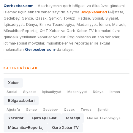
Qerbxeber.com
– Azərbaycanın qərb bölgəsi və ölkə üzrə gündəmi
izləmək üçün etibarlı xəbər saytıdır. Saytda
Bölgə xəbərləri
(Ağstafa,
Gədəbəy, Gəncə, Qazax, Şəmkir, Tovuz), Hadisə, Sosial, Siyasət,
İqtisadiyyat, Dünya, Elm və Texnologiya, Mədəniyyət, İdman, Maraqlı,
Müsahibə-Reportaj, QHT Xəbər və Qərb Xəbər TV bölmələri üzrə
gündəlik yenilənən xəbərlər yer alır. Regionlardan ən son xəbərlər,
ictimai-sosial mövzular, müsahibələr və reportajlar ilə aktual
məlumatları
Qerbxeber.com
-da izləyin.
KATEQORIYALAR
Xəbər
Sosial
Siyasət
İqtisadiyyat
Mədəniyyət
Dünya
İdman
Bölgə xəbərləri
Ağstafa
Gəncə
Gədəbəy
Qazax
Tovuz
Şəmkir
Yazarlar
Qərb QHT-lərİ
Maraqlı
Elm və Texnologiya
Müsahibə-Reportaj
Qərb Xəbər TV