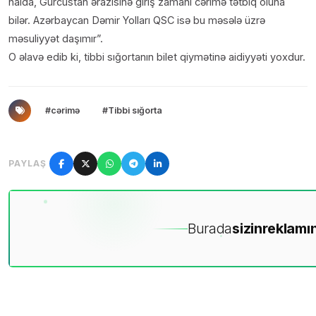
halda, Gürcüstan ərazisinə giriş zamanı cərimə tətbiq oluna
bilər. Azərbaycan Dəmir Yolları QSC isə bu məsələ üzrə
məsuliyyət daşımır”.
O əlavə edib ki, tibbi sığortanın bilet qiymətinə aidiyyəti yoxdur.
#cərimə
#Tibbi sığorta
PAYLAŞ
Burada
sizin
reklamın