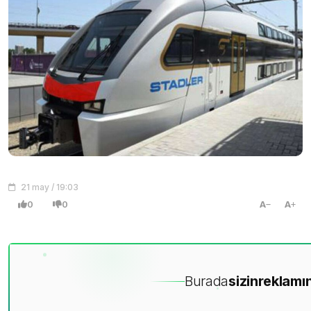
21 may / 19:03
0
0
A
A
Burada
sizin
reklamın