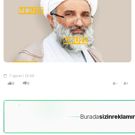
7 aprel / 12:09
0
0
A
A
Burada
sizin
reklamın