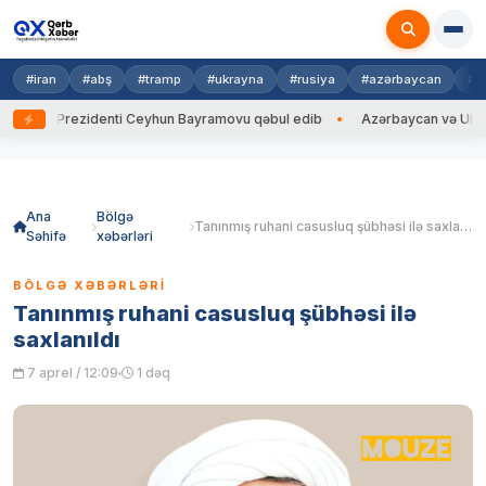
#iran
#abş
#tramp
#ukrayna
#rusiya
#azərbaycan
#h
ayna Prezidenti Ceyhun Bayramovu qəbul edib
Azərbaycan və Ukrayna X
Skip
to
content
Ana
Bölgə
Tanınmış ruhani casusluq şübhəsi ilə saxlanıldı
Səhifə
xəbərləri
BÖLGƏ XƏBƏRLƏRI
Tanınmış ruhani casusluq şübhəsi ilə
saxlanıldı
7 aprel / 12:09
1 dəq