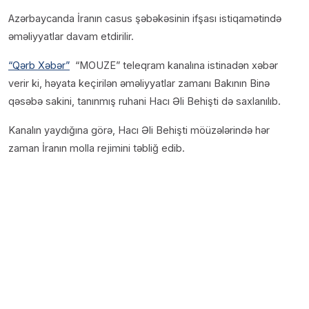
Azərbaycanda İranın casus şəbəkəsinin ifşası istiqamətində
əməliyyatlar davam etdirilir.
“Qərb Xəbər”
“MOUZE” teleqram kanalına istinadən xəbər
verir ki, həyata keçirilən əməliyyatlar zamanı Bakının Binə
qəsəbə sakini, tanınmış ruhani Hacı Əli Behişti də saxlanılıb.
Kanalın yaydığına görə, Hacı Əli Behişti möüzələrində hər
zaman İranın molla rejimini təbliğ edib.