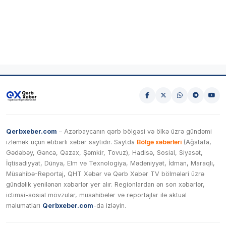
Qerbxeber.com
– Azərbaycanın qərb bölgəsi və ölkə üzrə gündəmi
izləmək üçün etibarlı xəbər saytıdır. Saytda
Bölgə xəbərləri
(Ağstafa,
Gədəbəy, Gəncə, Qazax, Şəmkir, Tovuz), Hadisə, Sosial, Siyasət,
İqtisadiyyat, Dünya, Elm və Texnologiya, Mədəniyyət, İdman, Maraqlı,
Müsahibə-Reportaj, QHT Xəbər və Qərb Xəbər TV bölmələri üzrə
gündəlik yenilənən xəbərlər yer alır. Regionlardan ən son xəbərlər,
ictimai-sosial mövzular, müsahibələr və reportajlar ilə aktual
məlumatları
Qerbxeber.com
-da izləyin.