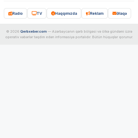
Radio
TV
Haqqımızda
Reklam
Əlaqə
© 2026
Qerbxeber.com
— Azərbaycanın qərb bölgəsi və ölkə gündəmi üzrə
operativ xəbərlər təqdim edən informasiya portalıdır. Bütün hüquqlar qorunur.