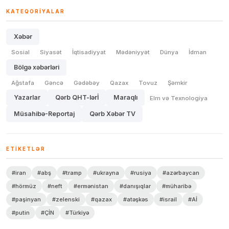
KATEQORIYALAR
Xəbər
Sosial
Siyasət
İqtisadiyyat
Mədəniyyət
Dünya
İdman
Bölgə xəbərləri
Ağstafa
Gəncə
Gədəbəy
Qazax
Tovuz
Şəmkir
Yazarlar
Qərb QHT-lərİ
Maraqlı
Elm və Texnologiya
Müsahibə-Reportaj
Qərb Xəbər TV
ETIKETLƏR
#iran
#abş
#tramp
#ukrayna
#rusiya
#azərbaycan
#hörmüz
#neft
#ermənistan
#danışıqlar
#müharibə
#paşinyan
#zelenski
#qazax
#atəşkəs
#israil
#Aİ
#putin
#ÇİN
#Türkiyə