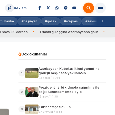
Reklam
müharibə
#paşinyan
#qazax
#atəşkəs
#zelenski
#isra
 39 dərəcə
Erməni güləşçilər Azərbaycana gəlib
İlham Əliy
Çox oxunanlar
Azərbaycan Kuboku: İkinci yarımfinal
görüşü heç-heçə yekunlaşıb
1
23 aprel / 21:44
Prezident hərbi xidmətə çağırılma ilə
bağlı Sərəncam imzalayıb
2
19 may / 14:30
Tərtər atəşə tutulub
3
27 oktyabr / 11:38