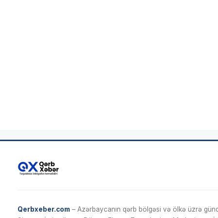
Qerbxeber.com
– Azərbaycanın qərb bölgəsi və ölkə üzrə gündə