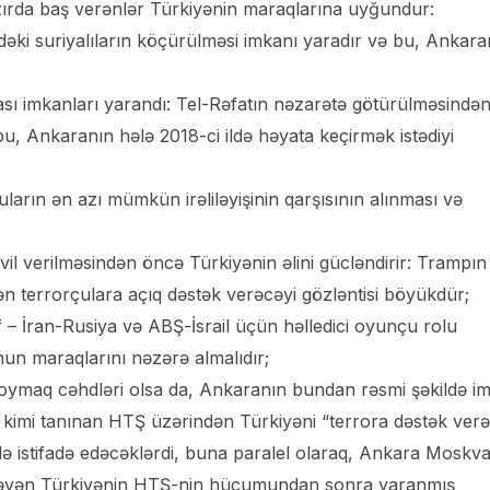
azırda baş verənlər Türkiyənin maraqlarına uyğundur:
ədəki suriyalıların köçürülməsi imkanı yaradır və bu, Ankara
sı imkanları yarandı: Tel-Rəfatın nəzarətə götürülməsində
 Ankaranın hələ 2018-ci ildə həyata keçirmək istədiyi
ların ən azı mümkün irəliləyişinin qarşısının alınması və
il verilməsindən öncə Türkiyənin əlini gücləndirir: Trampın
ilən terrorçulara açıq dəstək verəcəyi gözləntisi böyükdür;
 – İran-Rusiya və ABŞ-İsrail üçün həlledici oyunçu rolu
nun maraqlarını nəzərə almalıdır;
ymaq cəhdləri olsa da, Ankaranın bundan rəsmi şəkildə im
tı kimi tanınan HTŞ üzərindən Türkiyəni “terrora dəstək ver
 istifadə edəcəklərdi, buna paralel olaraq, Ankara Moskv
məyən Türkiyənin HTŞ-nin hücumundan sonra yaranmış