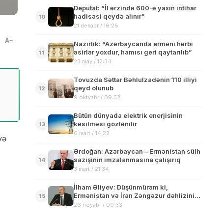
Deputat: “İl ərzində 600-ə yaxın intihar
hadisəsi qeydə alınır”
10
21 dekabr / 16:28
A
Nazirlik: “Azərbaycanda erməni hərbi
əsirlər yoxdur, hamısı geri qaytarılıb”
11
23 may / 12:34
Tovuzda Səttar Bəhlulzadənin 110 illiyi
qeyd olunub
12
9 oktyabr / 09:52
Bütün dünyada elektrik enerjisinin
kəsilməsi gözlənilir
13
6 mart / 14:22
və
Ərdoğan: Azərbaycan – Ermənistan sülh
sazişinin imzalanmasına çalışırıq
14
3 mart / 21:34
İlham Əliyev: Düşünmürəm ki,
Ermənistan və İran Zəngəzur dəhlizini
15
əngəlləmək iqtidarında olacaq
26 noyabr / 09:33