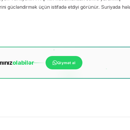
ni gücləndirmək üçün istifadə etdiyi görünür. Suriyada həl
mınız
ola
bilər
Qiymət al