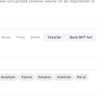
ri üzrə gündəlik yenilənən xəbərlər yer alır. Regionlardan ən
Qazax
Tovuz
Şəmkir
Yazarlar
Qərb QHT-lərİ
#paşinyan
#qazax
#atəşkəs
#zelenski
#israil