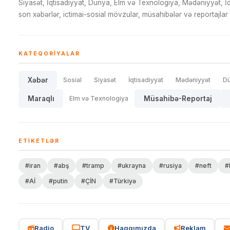
Siyasət, İqtisadiyyat, Dünya, Elm və Texnologiya, Mədəniyyət, 
son xəbərlər, ictimai-sosial mövzular, müsahibələr və reportajlar 
KATEQORIYALAR
Xəbər
Sosial
Siyasət
İqtisadiyyat
Mədəniyyət
D
Maraqlı
Elm və Texnologiya
Müsahibə-Reportaj
ETIKETLƏR
#iran
#abş
#tramp
#ukrayna
#rusiya
#neft
#
#Aİ
#putin
#ÇİN
#Türkiyə
Radio
TV
Haqqımızda
Reklam