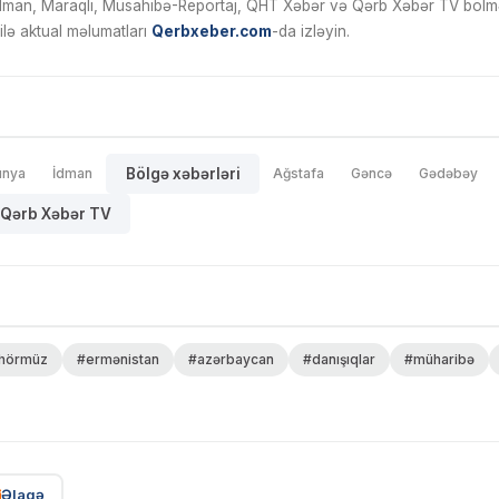
İdman, Maraqlı, Müsahibə-Reportaj, QHT Xəbər və Qərb Xəbər TV bölmələ
ilə aktual məlumatları
Qerbxeber.com
-da izləyin.
ünya
İdman
Bölgə xəbərləri
Ağstafa
Gəncə
Gədəbəy
Qərb Xəbər TV
hörmüz
#ermənistan
#azərbaycan
#danışıqlar
#müharibə
Əlaqə