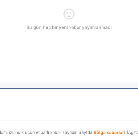
Bu gün heç bir yeni xəbər yayımlanmadı
mi izləmək üçün etibarlı xəbər saytıdır. Saytda
Bölgə xəbərləri
(Ağsta