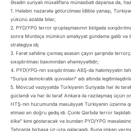
Əsədin suriyalı müxaliflərə münasibəti dayansa da, h
1. Hələbin nəzarətə götürülməsi İdliblə yanaşı, Türkiy
yükünü azalda bilər;
2. PYD/YPG terror qruplaşmasının bölgədə sıxışdırılma
sonra Münbiçə mümkün əməliyyat gündəmə gəlib və bu,
strategiya idi;
3. Fərat sahilinə çıxmaq əsasən çayın şərqində terrorçu
sıxışdırılması baxımından əhəmiyyətlidir;
4. PYD\YPG-nin sıxışdırılması ABŞ-da hakimiyyətin təhv
“Suriya demokratik qüvvələri” adı altında legitimləşdir
5. Mövcud vəziyyətdə Türkiyənin Suriyada hər iki tərəf
gücləndi və hər iki tərəf Ankara ilə razılaşmaq üçün o
HTŞ-nin hücumunda məsuliyyəti Türkiyənin üzərinə qo
etməsi ən doğru gediş idi. Çünki Qərbdə terror təşkila
ölkə” kimi göstərəcək və bundan PYD/YPG məsələsində
Tehranla birbaşa üz-üzə qalacaqdı. Buna imkan ver