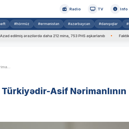
Radio
TV
Info
eft
#hörmüz
#ermənistan
#azərbaycan
#danışıqlar
#
ilmiş ərazilərdə daha 212 mina, 753 PHS aşkarlanıb
Faktiki hava:
Suriyada hələki üstün tərəf Türkiyədir-Asif Nərimanlının təhlili
 Türkiyədir-Asif Nərimanlının