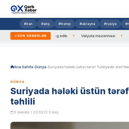
#iran
#abş
#tramp
#ukrayna
#rusiya
#n
baycan Prezidentinə zəng edib
Valyuta məzənnəsi
Azad ed
SON XƏBƏRLƏR
Skip
to
content
Ana Səhifə
Dünya
DÜNYA
Suriyada hələki üstün tərəf
təhlili
5 dekabr / 23:02
3 dəq