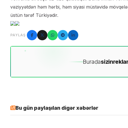
vəziyyətdən həm hərbi, həm siyasi müstəvidə mövqeləri
üstün tərəf Türkiyədir.
PAYLAŞ
Burada
sizin
rekla
Bu gün paylaşılan digər xəbərlər