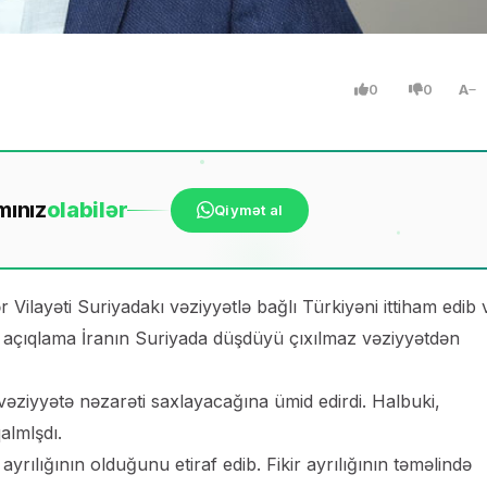
0
0
A
mınız
ola
bilər
Qiymət al
r Vilayəti Suriyadakı vəziyyətlə bağlı Türkiyəni ittiham edib 
Bu açıqlama İranın Suriyada düşdüyü çıxılmaz vəziyyətdən
ziyyətə nəzarəti saxlayacağına ümid edirdi. Halbuki,
almlşdı.
rılığının olduğunu etiraf edib. Fikir ayrılığının təməlində