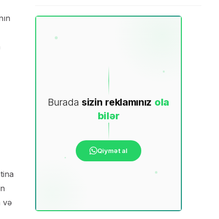
nın
n
Burada
sizin
reklamınız
ola
bilər
Qiymət al
tina
ən
a və