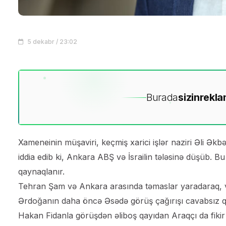
5 dekabr / 23:02
Burada
sizin
rekla
Xameneinin müşaviri, keçmiş xarici işlər naziri Əli Əkbə
iddia edib ki, Ankara ABŞ və İsrailin tələsinə düşüb. 
qaynaqlanır.
Tehran Şam və Ankara arasında təmaslar yaradaraq, və
Ərdoğanın daha öncə Əsədə görüş çağırışı cavabsız q
Hakan Fidanla görüşdən əliboş qayıdan Araqçı da fikir ay