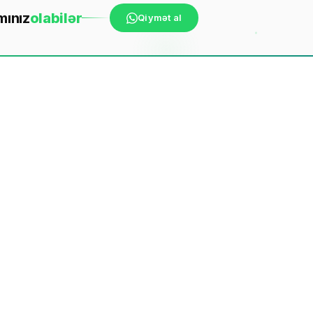
mınız
ola
bilər
Qiymət al