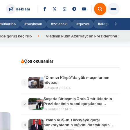
Reklam
müharibə
#paşinyan
#zelenski
#qazax
#atəşkəs
#isra
 keçirilib
Vladimir Putin Azərbaycan Prezidentinə zəng edib
Çox oxunanlar
“Qırmızı Körpü”də yük maşınlarının
növbəsi
1
15 avqust / 22:04
Şuşada Birləşmiş Ərəb Əmirliklərinin
Prezidentinin rəsmi qarşılanma
2
mərasimi olub
16 sentyabr / 14:18
Tramp ABŞ-ın Türkiyəyə qarşı
sanksiyalarının ləğvini dəstəkləyir-
3
Hakan Fidan