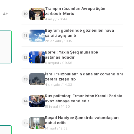
Trampın rüsumları Avropa üçün
zərbədir-Merts
A
10
4 may / 20:44
Bayram günlərində gözlənilən hava
şəraiti açıqlanıb
11
28 dekabr / 10:15
Borrel: Yaxın Şərq müharibə
astanasındadır
12
6 avqust / 09:56
İsrail “Hizbullah”ın daha bir komandirini
zərərsizləşdirib
13
4 oktyabr / 14:33
Rus politoloq: Ermənistan Kremli Parislə
əvəz etməyə cəhd edir
14
15 fevral / 14:50
Rəşad Nəbiyev Şəmkirdə vətəndaşları
qəbul edib
15
14 mart / 12:52