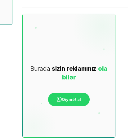
Burada
sizin
reklamınız
ola
bilər
Qiymət al