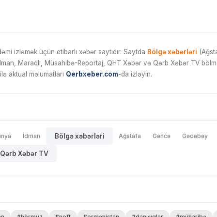
mi izləmək üçün etibarlı xəbər saytıdır. Saytda
Bölgə xəbərləri
(Ağsta
İdman, Maraqlı, Müsahibə-Reportaj, QHT Xəbər və Qərb Xəbər TV bölmələ
ilə aktual məlumatları
Qerbxeber.com
-da izləyin.
ünya
İdman
Bölgə xəbərləri
Ağstafa
Gəncə
Gədəbəy
Qərb Xəbər TV
an
#hörmüz
#neft
#ermənistan
#danışıqlar
#müharibə