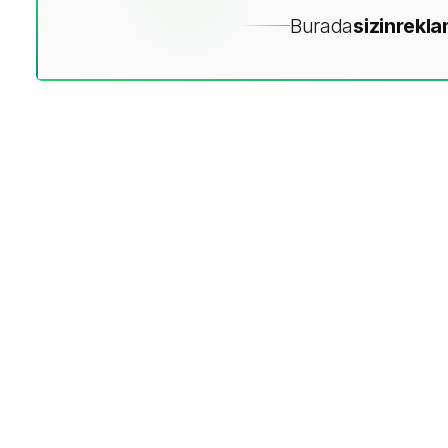
Burada
sizin
rekla