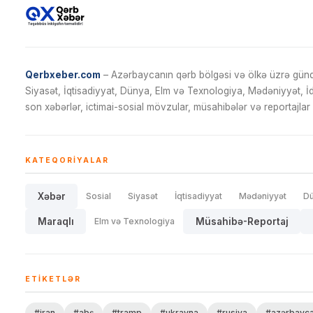
Qerbxeber.com
– Azərbaycanın qərb bölgəsi və ölkə üzrə gündə
Siyasət, İqtisadiyyat, Dünya, Elm və Texnologiya, Mədəniyyət, 
son xəbərlər, ictimai-sosial mövzular, müsahibələr və reportajlar 
KATEQORIYALAR
Xəbər
Sosial
Siyasət
İqtisadiyyat
Mədəniyyət
D
Maraqlı
Elm və Texnologiya
Müsahibə-Reportaj
ETIKETLƏR
#iran
#abş
#tramp
#ukrayna
#rusiya
#azərbayc