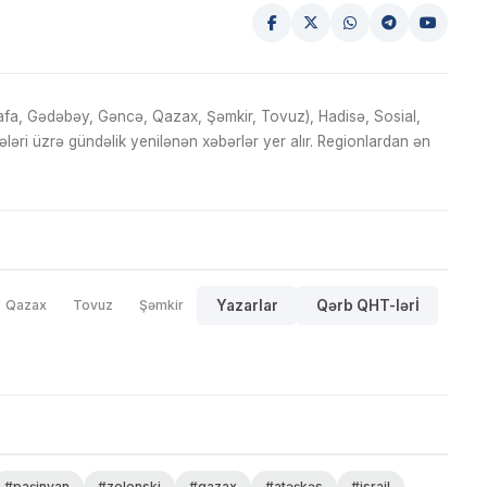
fa, Gədəbəy, Gəncə, Qazax, Şəmkir, Tovuz), Hadisə, Sosial,
ri üzrə gündəlik yenilənən xəbərlər yer alır. Regionlardan ən
Qazax
Tovuz
Şəmkir
Yazarlar
Qərb QHT-lərİ
#paşinyan
#zelenski
#qazax
#atəşkəs
#israil