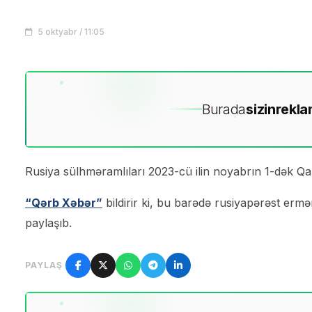
5 oktyabr / 11:05
Burada
sizin
rekla
Rusiya sülhməramlıları 2023-cü ilin noyabrın 1-dək Qa
“Qərb Xəbər”
bildirir ki, bu barədə rusiyapərəst er
paylaşıb.
PAYLAŞ