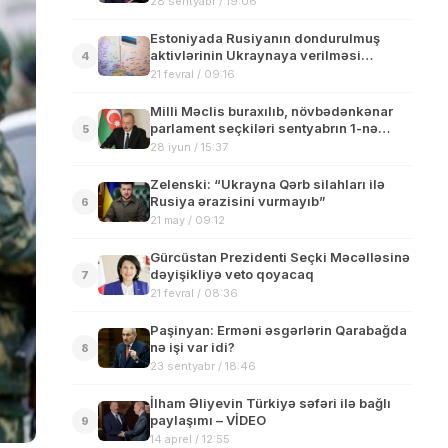
28 sentyabr / 19:06
Estoniyada Rusiyanın dondurulmuş
aktivlərinin Ukraynaya verilməsi
4
müzakirə edilib
21 fevral / 09:16
Milli Məclis buraxılıb, növbədənkənar
parlament seçkiləri sentyabrın 1-nə
5
təyin edilib
28 iyun / 15:37
Zelenski: “Ukrayna Qərb silahları ilə
Rusiya ərazisini vurmayıb”
6
21 may / 09:12
Gürcüstan Prezidenti Seçki Məcəlləsinə
dəyişikliyə veto qoyacaq
7
21 fevral / 08:36
Paşinyan: Erməni əsgərlərin Qarabağda
nə işi var idi?
8
23 sentyabr / 18:46
İlham Əliyevin Türkiyə səfəri ilə bağlı
paylaşımı – VİDEO
9
14 aprel / 12:55