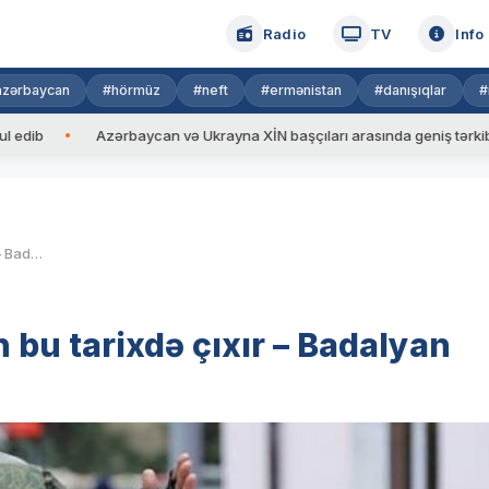
Radio
TV
Info
azərbaycan
#hörmüz
#neft
#ermənistan
#danışıqlar
#
Azərbaycan və Ukrayna XİN başçıları arasında geniş tərkibdə görüş
Sülhməramlılar Qarabağdan bu tarixdə çıxır – Badalyan
bu tarixdə çıxır – Badalyan