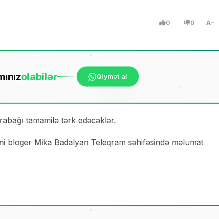
0
0
A
mınız
ola
bilər
Qiymət al
rabağı tamamilə tərk edəcəklər.
məni bloger Mika Badalyan Teleqram səhifəsində məlumat