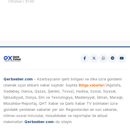
Dünən / 21:40
Qerbxeber.com
– Azərbaycanın qərb bölgəsi və ölkə üzrə gündəmi
izləmək üçün etibarlı xəbər saytıdır. Saytda
Bölgə xəbərləri
(Ağstafa,
Gədəbəy, Gəncə, Qazax, Şəmkir, Tovuz), Hadisə, Sosial, Siyasət,
İqtisadiyyat, Dünya, Elm və Texnologiya, Mədəniyyət, İdman, Maraqlı,
Müsahibə-Reportaj, QHT Xəbər və Qərb Xəbər TV bölmələri üzrə
gündəlik yenilənən xəbərlər yer alır. Regionlardan ən son xəbərlər,
ictimai-sosial mövzular, müsahibələr və reportajlar ilə aktual
məlumatları
Qerbxeber.com
-da izləyin.