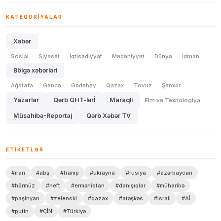
KATEQORIYALAR
Xəbər
Sosial
Siyasət
İqtisadiyyat
Mədəniyyət
Dünya
İdman
Bölgə xəbərləri
Ağstafa
Gəncə
Gədəbəy
Qazax
Tovuz
Şəmkir
Yazarlar
Qərb QHT-lərİ
Maraqlı
Elm və Texnologiya
Müsahibə-Reportaj
Qərb Xəbər TV
ETIKETLƏR
#iran
#abş
#tramp
#ukrayna
#rusiya
#azərbaycan
#hörmüz
#neft
#ermənistan
#danışıqlar
#müharibə
#paşinyan
#zelenski
#qazax
#atəşkəs
#israil
#Aİ
#putin
#ÇİN
#Türkiyə