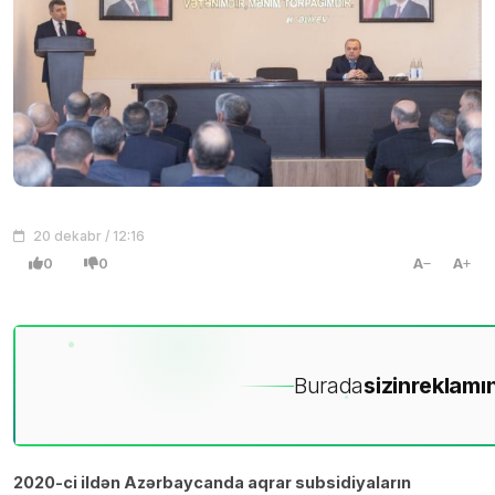
20 dekabr / 12:16
0
0
A
A
Burada
sizin
reklamın
2020-ci ildən Azərbaycanda aqrar subsidiyaların