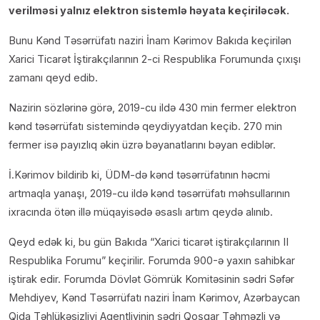
verilməsi yalnız elektron sistemlə həyata keçiriləcək.
Bunu Kənd Təsərrüfatı naziri İnam Kərimov Bakıda keçirilən
Xarici Ticarət İştirakçılarının 2-ci Respublika Forumunda çıxışı
zamanı qeyd edib.
Nazirin sözlərinə görə, 2019-cu ildə 430 min fermer elektron
kənd təsərrüfatı sistemində qeydiyyatdan keçib. 270 min
fermer isə payızlıq əkin üzrə bəyanatlarını bəyan ediblər.
İ.Kərimov bildirib ki, ÜDM-də kənd təsərrüfatının həcmi
artmaqla yanaşı, 2019-cu ildə kənd təsərrüfatı məhsullarının
ixracında ötən illə müqayisədə əsaslı artım qeydə alınıb.
Qeyd edək ki, bu gün Bakıda “Xarici ticarət iştirakçılarının II
Respublika Forumu” keçirilir. Forumda 900-ə yaxın sahibkar
iştirak edir. Forumda Dövlət Gömrük Komitəsinin sədri Səfər
Mehdiyev, Kənd Təsərrüfatı naziri İnam Kərimov, Azərbaycan
Qida Təhlükəsizliyi Agentliyinin sədri Qoşqar Təhməzli və