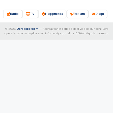
Radio
TV
Haqqımızda
Reklam
Əlaqə
© 2026
Qerbxeber.com
— Azərbaycanın qərb bölgəsi və ölkə gündəmi üzrə
operativ xəbərlər təqdim edən informasiya portalıdır. Bütün hüquqlar qorunur.