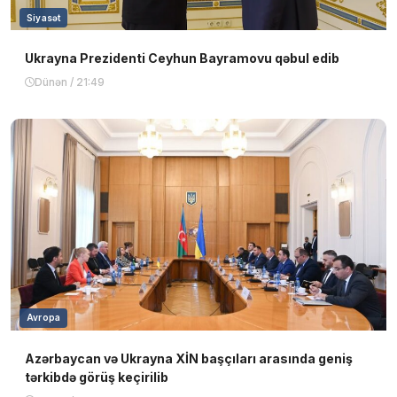
Siyasət
Ukrayna Prezidenti Ceyhun Bayramovu qəbul edib
Dünən / 21:49
Avropa
Azərbaycan və Ukrayna XİN başçıları arasında geniş
tərkibdə görüş keçirilib