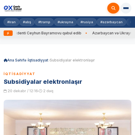
#iran
#abş
#tramp
#ukrayna
#rusiya
#azərbaycan
#h
zidenti Ceyhun Bayramovu qəbul edib
Azərbaycan və Ukrayna XİN başçıl
Skip
to
content
Ana Səhifə
İqtisadiyyat
Subsidiyalar elektronlaşır
İQTISADIYYAT
Subsidiyalar elektronlaşır
20 dekabr / 12:16
2 dəq