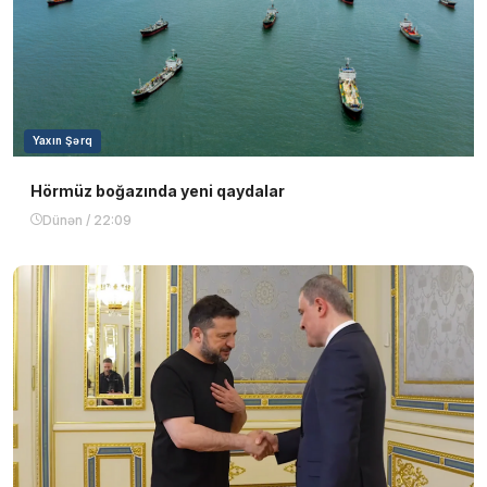
Yaxın Şərq
Hörmüz boğazında yeni qaydalar
Dünən / 22:09