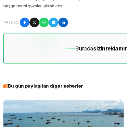
başqa rəsmi şəxslər iştirak edir.
PAYLAŞ
Burada
sizin
reklamın
Bu gün paylaşılan digər xəbərlər