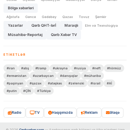
Bölgə xəbərləri
Ağstafa
Gəncə
Gədəbəy
Qazax
Tovuz
Şəmkir
Yazarlar
Qərb QHT-lərİ
Maraqlı
Elm və Texnologiya
Müsahibə-Reportaj
Qərb Xəbər TV
ETIKETLƏR
#iran
#abş
#tramp
#ukrayna
#rusiya
#neft
#hörmüz
#ermənistan
#azərbaycan
#danışıqlar
#müharibə
#paşinyan
#qazax
#atəşkəs
#zelenski
#israil
#Aİ
#putin
#ÇİN
#Türkiyə
Radio
TV
Haqqımızda
Reklam
Əlaqə
© 2026
Qerbxeber.com
— Azərbaycanın qərb bölgəsi və ölkə gündəmi üzrə