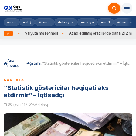
#iran
#abş
#tramp
#ukrayna
#rusiya
#neft
#hörmüz
ib
Valyuta məzənnəsi
Azad edilmiş ərazilərdə daha 212 mina, 753
Skip
to
content
Ana
Ağstafa
“Statistik göstəricilər həqiqəti əks etdirmir” – İqtisadçı
Səhifə
AĞSTAFA
“Statistik göstəricilər həqiqəti əks
etdirmir” – İqtisadçı
30 iyun / 17:51
4 dəq