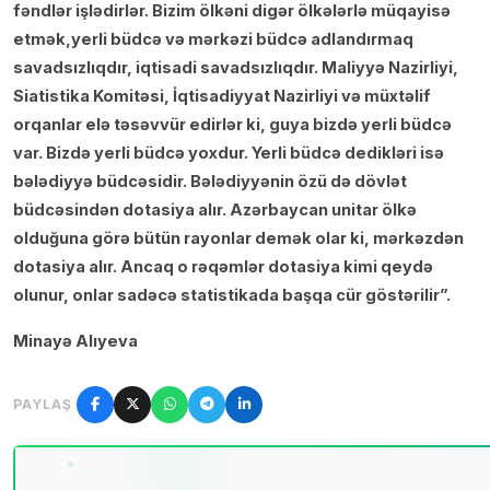
fəndlər işlədirlər. Bizim ölkəni digər ölkələrlə müqayisə
etmək,yerli büdcə və mərkəzi büdcə adlandırmaq
savadsızlıqdır, iqtisadi savadsızlıqdır. Maliyyə Nazirliyi,
Siatistika Komitəsi, İqtisadiyyat Nazirliyi və müxtəlif
orqanlar elə təsəvvür edirlər ki, guya bizdə yerli büdcə
var. Bizdə yerli büdcə yoxdur. Yerli büdcə dedikləri isə
bələdiyyə büdcəsidir. Bələdiyyənin özü də dövlət
büdcəsindən dotasiya alır. Azərbaycan unitar ölkə
olduğuna görə bütün rayonlar demək olar ki, mərkəzdən
dotasiya alır. Ancaq o rəqəmlər dotasiya kimi qeydə
olunur, onlar sadəcə statistikada başqa cür göstərilir”.
Minayə Alıyeva
PAYLAŞ