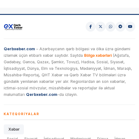
Qerbxeber.com
– Azərbaycanın qərb bölgəsi və ölkə üzrə gündəmi
izləmək üçün etibarlı xəbər saytıdır. Saytda
Bölgə xəbərləri
(Ağstafa,
Gədəbəy, Gəncə, Qazax, Şəmkir, Tovuz), Hadisə, Sosial, Siyasət,
İqtisadiyyat, Dünya, Elm və Texnologiya, Mədəniyyət, İdman, Maraqlı,
Müsahibə-Reportaj, QHT Xəbər və Qərb Xəbər TV bölmələri üzrə
gündəlik yenilənən xəbərlər yer alır. Regionlardan ən son xəbərlər,
ictimai-sosial mövzular, müsahibələr və reportajlar ilə aktual
məlumatları
Qerbxeber.com
-da izləyin.
KATEQORIYALAR
Xəbər
Sosial
Siyasət
İqtisadiyyat
Mədəniyyət
Dünya
İdman