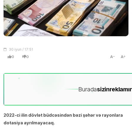
30 iyun / 17:51
0
0
A
A
Burada
sizin
reklamın
2022-ci ilin dövlət büdcəsindən bəzi şəhər və rayonlara
dotasiya ayrılmayacaq.