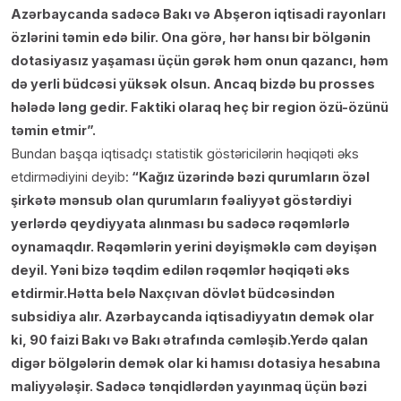
Azərbaycanda sadəcə Bakı və Abşeron iqtisadi rayonları
özlərini təmin edə bilir. Ona görə, hər hansı bir bölgənin
dotasiyasız yaşaması üçün gərək həm onun qazancı, həm
də yerli büdcəsi yüksək olsun. Ancaq bizdə bu prosses
hələdə ləng gedir. Faktiki olaraq heç bir region özü-özünü
təmin etmir”.
Bundan başqa iqtisadçı statistik göstəricilərin həqiqəti əks
etdirmədiyini deyib:
“Kağız üzərində bəzi qurumların özəl
şirkətə mənsub olan qurumların fəaliyyət göstərdiyi
yerlərdə qeydiyyata alınması bu sadəcə rəqəmlərlə
oynamaqdır. Rəqəmlərin yerini dəyişməklə cəm dəyişən
deyil. Yəni bizə təqdim edilən rəqəmlər həqiqəti əks
etdirmir.Hətta belə Naxçıvan dövlət büdcəsindən
subsidiya alır. Azərbaycanda iqtisadiyyatın demək olar
ki, 90 faizi Bakı və Bakı ətrafında cəmləşib.Yerdə qalan
digər bölgələrin demək olar ki hamısı dotasiya hesabına
maliyyələşir. Sadəcə tənqidlərdən yayınmaq üçün bəzi