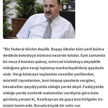
“Biz federal dövlət deyilik. Başqa ölkələr kimi yerli büdcə
dedikdə bələdiyyə büdcəsi nəzərdə tutulur. Eyni zamanda
bir neçə il bundan qabaq, mövcud statiskaya dəyişiklik
olduğuna görə vergi toplanışı mərkəzləşdirilmiş qaydada
olub. Vergi büdcəyə toplanılan vəsaitlər yerlilərdən,
müxtəlif rayonlardan, bəzi hüquqi şəxslərin vergiləri,
hesabatları qeydiyyatda olduğu yerdə deyil. Fəaliyyətdə
olduğu yerdə statistik məlumatlar verdiyinə görə belə
görünüş yaranır ki, Azərbaycan da guya bəzi bölgələr öz-
özünü təmin edir. Burada böyük bir səhv var.