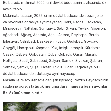
Bu barədə məlumat 2022-ci il dövlət büdcəsinin layihəsində öz
əksini tapıb.
Məlumata əsasən, 2022-ci ilin dövlət büdcəsindən bəzi şəhər
və rayonlara dotasiya ayrılmayacaq. Bakı, Gəncə, Lənkəran,
Mingəçevir, Naftalan, Sumqayıt, Şəki, Şirvan, Yevlax, Abşeron,
Ağcabədi, Ağdaş, Ağstafa, Ağsu, Astara, Beyləqan, Bərdə,
Biləsuvar, Cəlilabad, Daşkəsən, Füzuli, Gədəbəy, Göyçay,
Göygöl, Hacıqabul, Xaçmaz, Xızı, İmişli, İsmayıllı, Kürdəmir,
Qazax, Qəbələ, Qobustan, Quba, Qubadlı, Qusar, Masallı,
Neftçala, Saatlı, Sabirabad, Salyan, Samux, Siyəzən, Şabran,
Şamaxı, Şəmkir, Şuşa, Tərtər, Tovuz, Ucar, Zaqatalaya bu il
dövlət büdcəsindən dotasiya ayrılmayacaq.
Məsələ ilə “Qərb Xəbər”ə danışan iqtisadçı Nazim Bəydəmirlinin
sözlərinə görə
, statistik məlumatlara inansaq bəzi rayonlar
öz-özünün təmin edir.