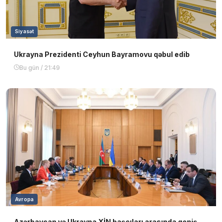
Siyasət
Ukrayna Prezidenti Ceyhun Bayramovu qəbul edib
Bu gün / 21:49
Avropa
Azərbaycan və Ukrayna XİN başçıları arasında geniş