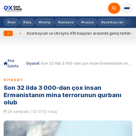
#iran
#abş
#tramp
#ukrayna
#rusiya
#azərbaycan
#n
ib
Azərbaycan və Ukrayna XİN başçıları arasında geniş tərkibdə görüş k
Skip
to
content
Ana
Siyasət
Son 32 ildə 3 000-dən çox insan Ermənistanın mina terrorunun qurbanı olub
Səhifə
SIYASƏT
Son 32 ildə 3 000-dən çox insan
Ermənistanın mina terrorunun qurbanı
olub
26 sentyabr / 12:47
1 dəq