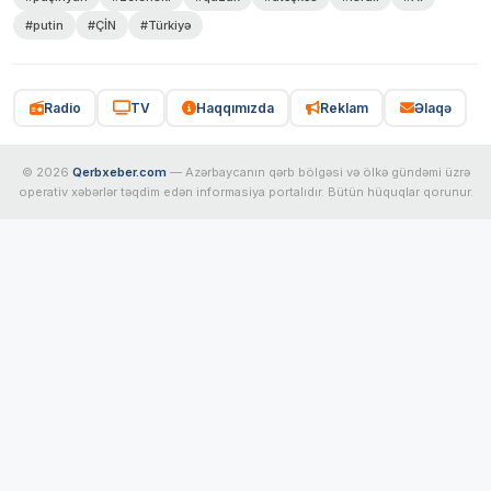
#putin
#ÇİN
#Türkiyə
Radio
TV
Haqqımızda
Reklam
Əlaqə
© 2026
Qerbxeber.com
— Azərbaycanın qərb bölgəsi və ölkə gündəmi üzrə
operativ xəbərlər təqdim edən informasiya portalıdır. Bütün hüquqlar qorunur.