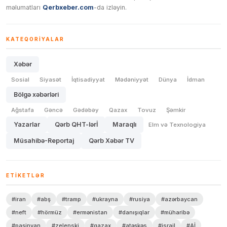
məlumatları
Qerbxeber.com
-da izləyin.
KATEQORIYALAR
Xəbər
Sosial
Siyasət
İqtisadiyyat
Mədəniyyət
Dünya
İdman
Bölgə xəbərləri
Ağstafa
Gəncə
Gədəbəy
Qazax
Tovuz
Şəmkir
Yazarlar
Qərb QHT-lərİ
Maraqlı
Elm və Texnologiya
Müsahibə-Reportaj
Qərb Xəbər TV
ETIKETLƏR
#iran
#abş
#tramp
#ukrayna
#rusiya
#azərbaycan
#neft
#hörmüz
#ermənistan
#danışıqlar
#müharibə
#paşinyan
#zelenski
#qazax
#atəşkəs
#israil
#Aİ