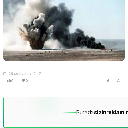
26 sentyabr / 12:47
0
0
A
A
Burada
sizin
reklamın