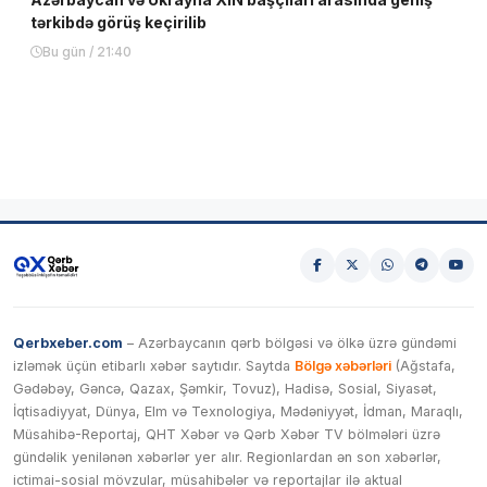
tərkibdə görüş keçirilib
Bu gün / 21:40
Qerbxeber.com
– Azərbaycanın qərb bölgəsi və ölkə üzrə gündəmi
izləmək üçün etibarlı xəbər saytıdır. Saytda
Bölgə xəbərləri
(Ağstafa,
Gədəbəy, Gəncə, Qazax, Şəmkir, Tovuz), Hadisə, Sosial, Siyasət,
İqtisadiyyat, Dünya, Elm və Texnologiya, Mədəniyyət, İdman, Maraqlı,
Müsahibə-Reportaj, QHT Xəbər və Qərb Xəbər TV bölmələri üzrə
gündəlik yenilənən xəbərlər yer alır. Regionlardan ən son xəbərlər,
ictimai-sosial mövzular, müsahibələr və reportajlar ilə aktual