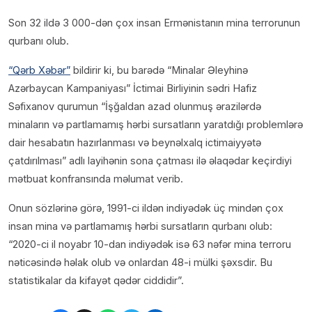
Son 32 ildə 3 000-dən çox insan Ermənistanın mina terrorunun
qurbanı olub.
“Qərb Xəbər”
bildirir ki, bu barədə “Minalar Əleyhinə
Azərbaycan Kampaniyası” İctimai Birliyinin sədri Hafiz
Səfixanov qurumun “İşğaldan azad olunmuş ərazilərdə
minaların və partlamamış hərbi sursatların yaratdığı problemlərə
dair hesabatın hazırlanması və beynəlxalq ictimaiyyətə
çatdırılması” adlı layihənin sona çatması ilə əlaqədar keçirdiyi
mətbuat konfransında məlumat verib.
Onun sözlərinə görə, 1991-ci ildən indiyədək üç mindən çox
insan mina və partlamamış hərbi sursatların qurbanı olub:
“2020-ci il noyabr 10-dan indiyədək isə 63 nəfər mina terroru
nəticəsində həlak olub və onlardan 48-i mülki şəxsdir. Bu
statistikalar da kifayət qədər ciddidir”.