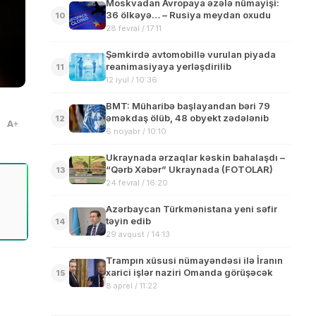
Moskvadan Avropaya əzələ nümayişi:
36 ölkəyə… – Rusiya meydan oxudu
10
28 fevral / 17:11
Şəmkirdə avtomobillə vurulan piyada
reanimasiyaya yerləşdirilib
11
12 iyul / 10:36
BMT: Müharibə başlayandan bəri 79
əməkdaş ölüb, 48 obyekt zədələnib
12
A
6 noyabr / 10:10
Ukraynada ərzaqlar kəskin bahalaşdı –
“Qərb Xəbər” Ukraynada (FOTOLAR)
13
24 fevral / 16:20
Azərbaycan Türkmənistana yeni səfir
təyin edib
14
29 avqust / 14:13
Trampın xüsusi nümayəndəsi ilə İranın
xarici işlər naziri Omanda görüşəcək
15
8 aprel / 11:22