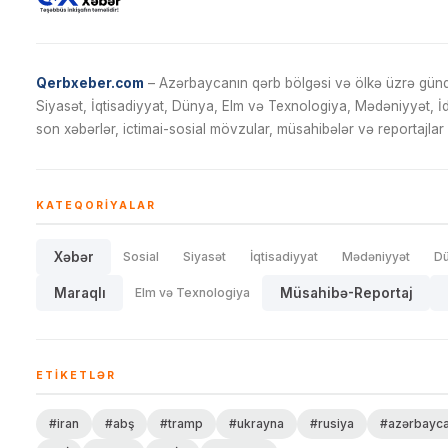
Qerbxeber.com
– Azərbaycanın qərb bölgəsi və ölkə üzrə gündə
Siyasət, İqtisadiyyat, Dünya, Elm və Texnologiya, Mədəniyyət, 
son xəbərlər, ictimai-sosial mövzular, müsahibələr və reportajlar 
KATEQORIYALAR
Xəbər
Sosial
Siyasət
İqtisadiyyat
Mədəniyyət
D
Maraqlı
Elm və Texnologiya
Müsahibə-Reportaj
ETIKETLƏR
#iran
#abş
#tramp
#ukrayna
#rusiya
#azərbayc