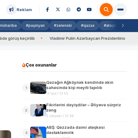
Reklam
müharibə
#paşinyan
#zelenski
#qazax
#atəşkəs
#isra
 keçirilib
Vladimir Putin Azərbaycan Prezidentinə zəng edib
Çox oxunanlar
Qazağın Ağköynək kəndində əkin
sahəsində kişi meyiti tapılıb
1
13 iyul / 13:52
Fikirlərini dəyişdilər – Əliyevə sürpriz
zəng
2
5 oktyabr / 12:38
ABŞ: Qəzzada daimi atəşkəsi
dəstəkləmirik
3