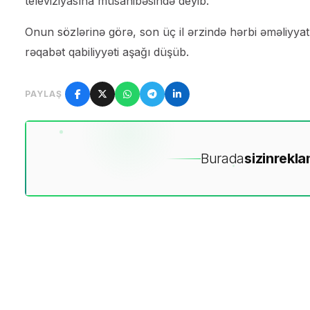
televiziyasına müsahibəsində deyib.
Onun sözlərinə görə, son üç il ərzində hərbi əməliyyat
rəqabət qabiliyyəti aşağı düşüb.
PAYLAŞ
Burada
sizin
rekla