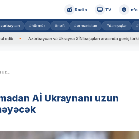
Radio
TV
Info
azərbaycan
#hörmüz
#neft
#ermənistan
#danışıqlar
#
Azərbaycan və Ukrayna XİN başçıları arasında geniş tərkibdə görüş
Siyarto: ABŞ-nin köməyi olmadan Aİ Ukraynanı uzun müddət maliyyələşdirə bilməyəcək
lmadan Aİ Ukraynanı uzun
məyəcək