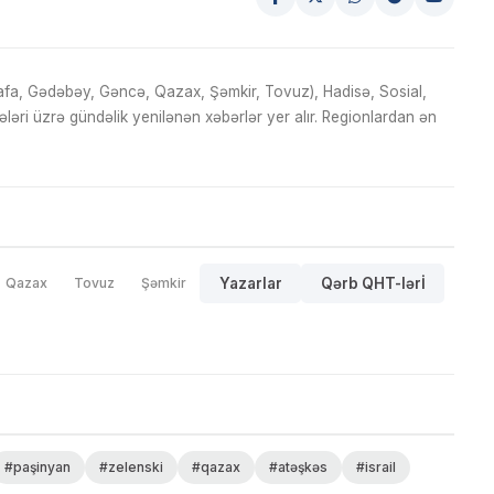
fa, Gədəbəy, Gəncə, Qazax, Şəmkir, Tovuz), Hadisə, Sosial,
ri üzrə gündəlik yenilənən xəbərlər yer alır. Regionlardan ən
Qazax
Tovuz
Şəmkir
Yazarlar
Qərb QHT-lərİ
#paşinyan
#zelenski
#qazax
#atəşkəs
#israil