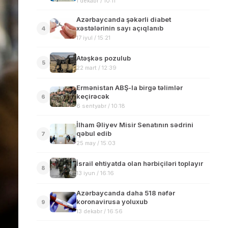
1 dekabr / 10:11
Azərbaycanda şəkərli diabet
xəstələrinin sayı açıqlanıb
4
17 iyul / 15:21
Atəşkəs pozulub
5
22 mart / 12:39
Ermənistan ABŞ-la birgə təlimlər
keçirəcək
6
6 sentyabr / 10:18
İlham Əliyev Misir Senatının sədrini
qəbul edib
7
25 may / 15:03
İsrail ehtiyatda olan hərbiçiləri toplayır
8
13 iyun / 16:16
Azərbaycanda daha 518 nəfər
koronavirusa yoluxub
9
13 dekabr / 16:56