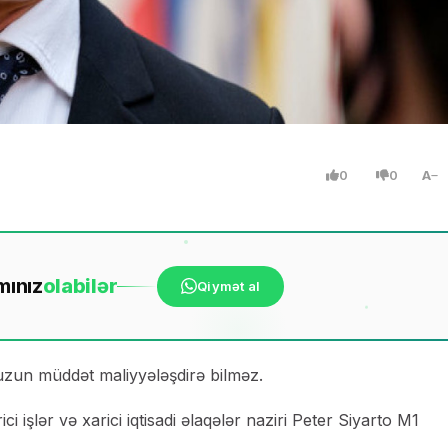
0
0
A
mınız
ola
bilər
Qiymət al
uzun müddət maliyyələşdirə bilməz.
i işlər və xarici iqtisadi əlaqələr naziri Peter Siyarto M1