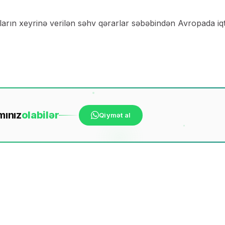
ların xeyrinə verilən səhv qərarlar səbəbindən Avropada iqt
mınız
ola
bilər
Qiymət al