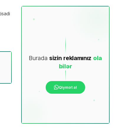
isadi
Burada
sizin
reklamınız
ola
bilər
Qiymət al