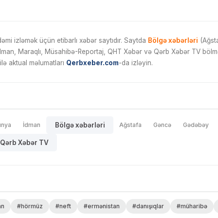
mi izləmək üçün etibarlı xəbər saytıdır. Saytda
Bölgə xəbərləri
(Ağsta
İdman, Maraqlı, Müsahibə-Reportaj, QHT Xəbər və Qərb Xəbər TV bölmələ
ilə aktual məlumatları
Qerbxeber.com
-da izləyin.
ünya
İdman
Bölgə xəbərləri
Ağstafa
Gəncə
Gədəbəy
Qərb Xəbər TV
an
#hörmüz
#neft
#ermənistan
#danışıqlar
#müharibə