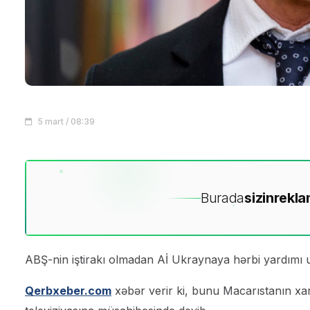
5 mart / 08:39
Burada
sizin
rekla
ABŞ-nin iştirakı olmadan Aİ Ukraynaya hərbi yardımı 
Qerbxeber.com
xəbər verir ki, bunu Macarıstanın xaric