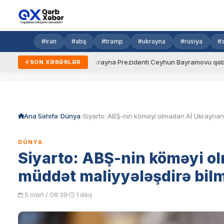
#iran
#abş
#tramp
#ukrayna
#rusiya
#
eni qaydalar
Ukrayna Prezidenti Ceyhun Bayramovu qəbul edib
SON XƏBƏRLƏR
Skip
to
content
Ana Səhifə
Dünya
DÜNYA
Siyarto: ABŞ-nin köməyi o
müddət maliyyələşdirə bil
5 mart / 08:39
1 dəq