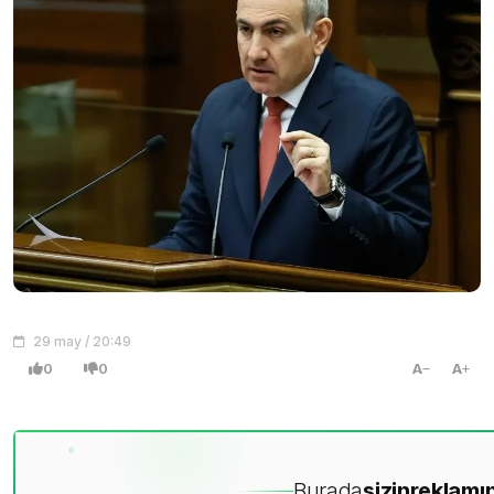
29 may / 20:49
0
0
A
A
Burada
sizin
reklamın