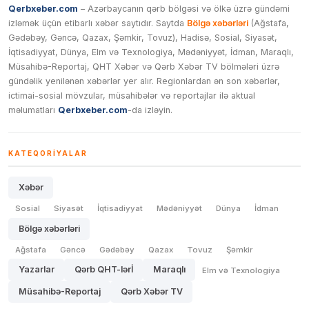
Qerbxeber.com
– Azərbaycanın qərb bölgəsi və ölkə üzrə gündəmi
izləmək üçün etibarlı xəbər saytıdır. Saytda
Bölgə xəbərləri
(Ağstafa,
Gədəbəy, Gəncə, Qazax, Şəmkir, Tovuz), Hadisə, Sosial, Siyasət,
İqtisadiyyat, Dünya, Elm və Texnologiya, Mədəniyyət, İdman, Maraqlı,
Müsahibə-Reportaj, QHT Xəbər və Qərb Xəbər TV bölmələri üzrə
gündəlik yenilənən xəbərlər yer alır. Regionlardan ən son xəbərlər,
ictimai-sosial mövzular, müsahibələr və reportajlar ilə aktual
məlumatları
Qerbxeber.com
-da izləyin.
KATEQORIYALAR
Xəbər
Sosial
Siyasət
İqtisadiyyat
Mədəniyyət
Dünya
İdman
Bölgə xəbərləri
Ağstafa
Gəncə
Gədəbəy
Qazax
Tovuz
Şəmkir
Yazarlar
Qərb QHT-lərİ
Maraqlı
Elm və Texnologiya
Müsahibə-Reportaj
Qərb Xəbər TV