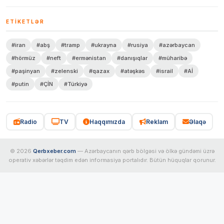
ETIKETLƏR
#iran
#abş
#tramp
#ukrayna
#rusiya
#azərbaycan
#hörmüz
#neft
#ermənistan
#danışıqlar
#müharibə
#paşinyan
#zelenski
#qazax
#atəşkəs
#israil
#Aİ
#putin
#ÇİN
#Türkiyə
Radio
TV
Haqqımızda
Reklam
Əlaqə
© 2026
Qerbxeber.com
— Azərbaycanın qərb bölgəsi və ölkə gündəmi üzrə
operativ xəbərlər təqdim edən informasiya portalıdır. Bütün hüquqlar qorunur.