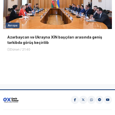
Avropa
Azərbaycan və Ukrayna XİN başçıları arasında geniş
tərkibdə görüş keçirilib
Dünən / 21:40