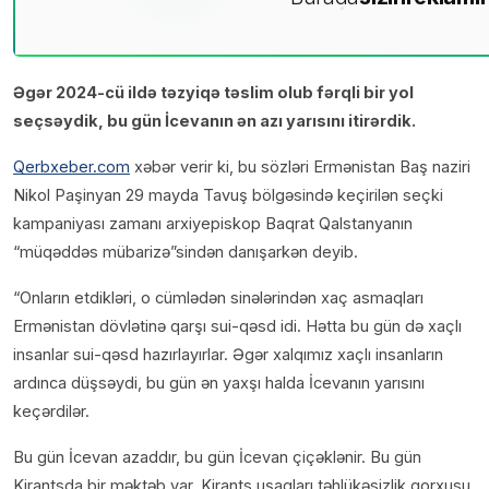
Əgər 2024-cü ildə təzyiqə təslim olub fərqli bir yol
seçsəydik, bu gün İcevanın ən azı yarısını itirərdik.
Qerbxeber.com
xəbər verir ki, bu sözləri Ermənistan Baş naziri
Nikol Paşinyan 29 mayda Tavuş bölgəsində keçirilən seçki
kampaniyası zamanı arxiyepiskop Baqrat Qalstanyanın
“müqəddəs mübarizə”sindən danışarkən deyib.
“Onların etdikləri, o cümlədən sinələrindən xaç asmaqları
Ermənistan dövlətinə qarşı sui-qəsd idi. Hətta bu gün də xaçlı
insanlar sui-qəsd hazırlayırlar. Əgər xalqımız xaçlı insanların
ardınca düşsəydi, bu gün ən yaxşı halda İcevanın yarısını
keçərdilər.
Bu gün İcevan azaddır, bu gün İcevan çiçəklənir. Bu gün
Kirantsda bir məktəb var, Kirants uşaqları təhlükəsizlik qorxusu