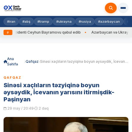
#iran
#abş
#tramp
#ukrayna
#rusiya
#azərbaycan
#h
zidenti Ceyhun Bayramovu qəbul edib
Azərbaycan və Ukrayna XİN başçı
Skip
to
content
Ana
Qafqaz
Sinəsi xaçlıların təzyiqinə boyun əysəydik, İcevanın yarısını itirmişdik-Paşinyan
Səhifə
QAFQAZ
Sinəsi xaçlıların təzyiqinə boyun
əysəydik, İcevanın yarısını itirmişdik-
Paşinyan
29 may / 20:49
2 dəq