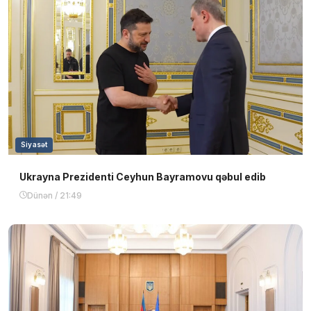
Siyasət
Ukrayna Prezidenti Ceyhun Bayramovu qəbul edib
Dünən / 21:49