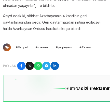
olmadan yaşayırlar”, – o bildirib.
Qeyd edək ki, söhbət Azərbaycanın 4 kəndinin geri
qaytarılmasından gedir. Geri qaytarmaqdan imtina ediləcəyi
halda Azərbaycan Ordusu hərəkətə keçə bilərdi.
#Baqrat
#İcevan
#paşinyan
#Tavuş
PAYLAŞ
Burada
sizin
reklamın