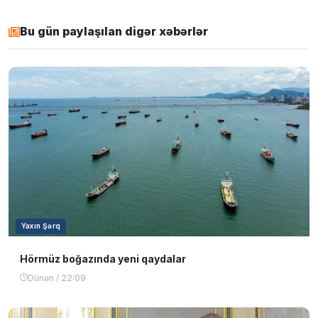
Bu gün paylaşılan digər xəbərlər
Yaxın Şərq
Hörmüz boğazında yeni qaydalar
Dünən / 22:09