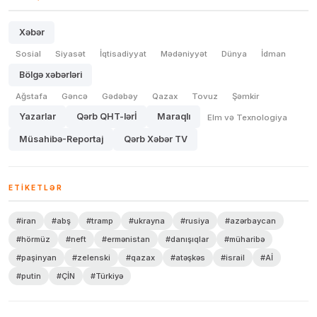
Xəbər
Sosial
Siyasət
İqtisadiyyat
Mədəniyyət
Dünya
İdman
Bölgə xəbərləri
Ağstafa
Gəncə
Gədəbəy
Qazax
Tovuz
Şəmkir
Yazarlar
Qərb QHT-lərİ
Maraqlı
Elm və Texnologiya
Müsahibə-Reportaj
Qərb Xəbər TV
ETIKETLƏR
#iran
#abş
#tramp
#ukrayna
#rusiya
#azərbaycan
#hörmüz
#neft
#ermənistan
#danışıqlar
#müharibə
#paşinyan
#zelenski
#qazax
#atəşkəs
#israil
#Aİ
#putin
#ÇİN
#Türkiyə