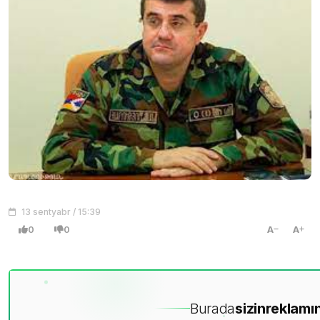
13 sentyabr / 15:39
0
0
A
A
Burada
sizin
reklamın