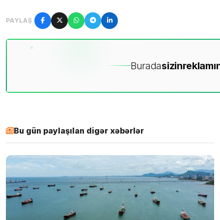
PAYLAŞ
Burada
sizin
reklamın
Bu gün paylaşılan digər xəbərlər