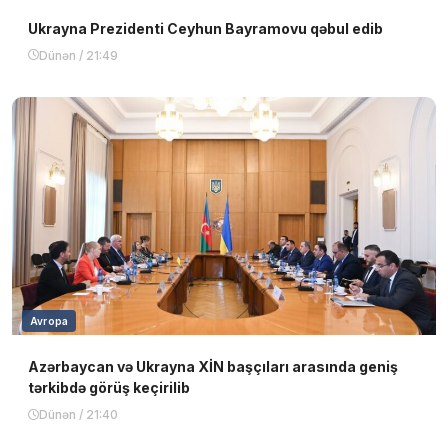
Ukrayna Prezidenti Ceyhun Bayramovu qəbul edib
Dünən / 21:49
Avropa
Azərbaycan və Ukrayna XİN başçıları arasında geniş
tərkibdə görüş keçirilib
Dünən / 21:40