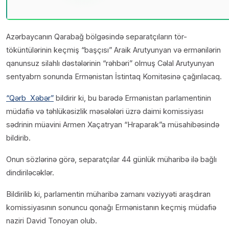
Azərbaycanın Qarabağ bölgəsində separatçıların tör-
töküntülərinin keçmiş “başçısı” Araik Arutyunyan və ermənilərin
qanunsuz silahlı dəstələrinin “rəhbəri” olmuş Cəlal Arutyunyan
sentyabrn sonunda Ermənistan İstintaq Komitəsinə çağırılacaq.
“Qərb Xəbər”
bildirir ki, bu barədə Ermənistan parlamentinin
müdafiə və təhlükəsizlik məsələləri üzrə daimi komissiyası
sədrinin müavini Armen Xaçatryan “Hraparak”a müsahibəsində
bildirib.
Onun sözlərinə görə, separatçılar 44 günlük müharibə ilə bağlı
dindiriləcəklər.
Bildirilib ki, parlamentin müharibə zamanı vəziyyəti araşdıran
komissiyasının sonuncu qonağı Ermənistanın keçmiş müdafiə
naziri David Tonoyan olub.