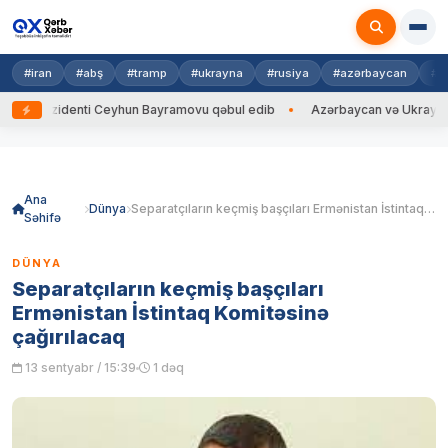
#iran
#abş
#tramp
#ukrayna
#rusiya
#azərbaycan
#h
ezidenti Ceyhun Bayramovu qəbul edib
Azərbaycan və Ukrayna XİN başç
Skip
to
content
Ana
Dünya
Separatçıların keçmiş başçıları Ermənistan İstintaq Komitəsinə çağırılacaq
Səhifə
DÜNYA
Separatçıların keçmiş başçıları
Ermənistan İstintaq Komitəsinə
çağırılacaq
13 sentyabr / 15:39
1 dəq