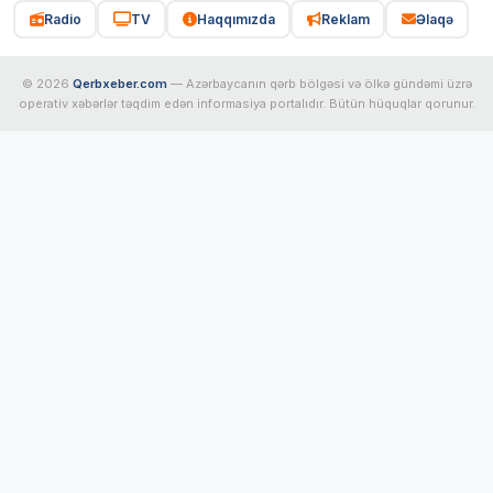
Radio
TV
Haqqımızda
Reklam
Əlaqə
© 2026
Qerbxeber.com
— Azərbaycanın qərb bölgəsi və ölkə gündəmi üzrə
operativ xəbərlər təqdim edən informasiya portalıdır. Bütün hüquqlar qorunur.