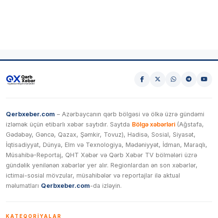
Qerbxeber.com
– Azərbaycanın qərb bölgəsi və ölkə üzrə gündəmi
izləmək üçün etibarlı xəbər saytıdır. Saytda
Bölgə xəbərləri
(Ağstafa,
Gədəbəy, Gəncə, Qazax, Şəmkir, Tovuz), Hadisə, Sosial, Siyasət,
İqtisadiyyat, Dünya, Elm və Texnologiya, Mədəniyyət, İdman, Maraqlı,
Müsahibə-Reportaj, QHT Xəbər və Qərb Xəbər TV bölmələri üzrə
gündəlik yenilənən xəbərlər yer alır. Regionlardan ən son xəbərlər,
ictimai-sosial mövzular, müsahibələr və reportajlar ilə aktual
məlumatları
Qerbxeber.com
-da izləyin.
KATEQORIYALAR