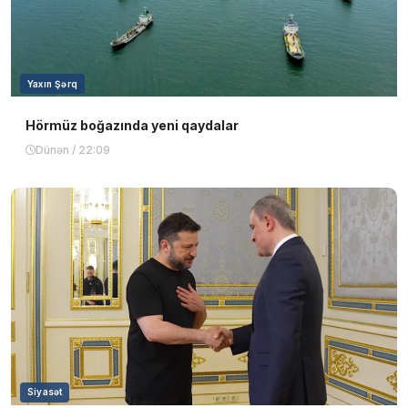
Yaxın Şərq
Hörmüz boğazında yeni qaydalar
Dünən / 22:09
Siyasət