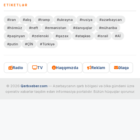
ETIKETLƏR
#iran
#abş
#tramp
#ukrayna
#rusiya
#azərbaycan
#hörmüz
#neft
#ermənistan
#danışıqlar
#müharibə
#paşinyan
#zelenski
#qazax
#atəşkəs
#israil
#Aİ
#putin
#ÇİN
#Türkiyə
Radio
TV
Haqqımızda
Reklam
Əlaqə
© 2026
Qerbxeber.com
— Azərbaycanın qərb bölgəsi və ölkə gündəmi üzrə
operativ xəbərlər təqdim edən informasiya portalıdır. Bütün hüquqlar qorunur.