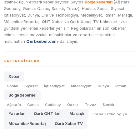
izləmək üçün etibarlı xəbər saytıdır. Saytda
Bölgə xəbərləri
(Ağstafa,
Gədəbəy, Gəncə, Qazax, Şəmkir, Tovuz), Hadisə, Sosial, Siyasət,
İqtisadiyyat, Dünya, Elm və Texnologiya, Mədəniyyət, İdman, Maraqlı,
Müsahibə-Reportaj, QHT Xəbər və Qərb Xəbər TV bölmələri üzrə
gündəlik yenilənən xəbərlər yer alır. Regionlardan ən son xəbərlər,
ictimai-sosial mövzular, müsahibələr və reportajlar ilə aktual
məlumatları
Qerbxeber.com
-da izləyin.
KATEQORIYALAR
Xəbər
Sosial
Siyasət
İqtisadiyyat
Mədəniyyət
Dünya
İdman
Bölgə xəbərləri
Ağstafa
Gəncə
Gədəbəy
Qazax
Tovuz
Şəmkir
Yazarlar
Qərb QHT-lərİ
Maraqlı
Elm və Texnologiya
Müsahibə-Reportaj
Qərb Xəbər TV