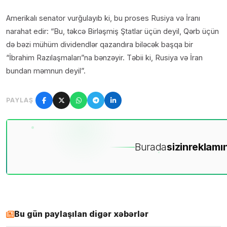
Amerikalı senator vurğulayıb ki, bu proses Rusiya və İranı
narahat edir: “Bu, təkcə Birləşmiş Ştatlar üçün deyil, Qərb üçün
də bəzi mühüm dividendlər qazandıra biləcək başqa bir
“İbrahim Razılaşmaları”na bənzəyir. Təbii ki, Rusiya və İran
bundan məmnun deyil”.
PAYLAŞ
Burada
sizin
reklamın
Bu gün paylaşılan digər xəbərlər