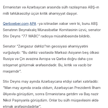
Ermənistan və Azərbaycan arasında sülh razılaşması ABŞ-ın
milli təhlükəsizliyi üçün kritik əhəmiyyət daşıyır.
Qerbxeber.com
APA
-ya istinadən xəbər verir ki, bunu ABŞ
Senatının Beynəlxalq Münasibətlər Komitəsinin üzvü, senator
Stiv Deyns “77 WABC” radioya müsahibəsində bildirib.
Senator “Zəngəzur dəhlizi”nin geosiyasi əhəmiyyətini
vurğulayıb: “Bu dəhliz vasitəsilə Mərkəzi Asiyanın beş ölkəsi
Rusiya və Çin əvəzinə Avropa və Qərbə doğru daha çox
istiqamət götürmək ərəfəsindədir. Bu, kritik və vacib bir
məqamdır”.
Stiv Deyns may ayında Azərbaycana etdiyi səfəri xatırladıb:
“Mən may ayında orada oldum, Azərbaycan Prezidenti İlham
Əliyevlə görüşdüm, sonra Ermənistana getdim və Baş nazir
Nikol Paşinyanla görüşdüm. Onlar bu sülh müqaviləsini əldə
etmək ərəfəsindədirlər”.