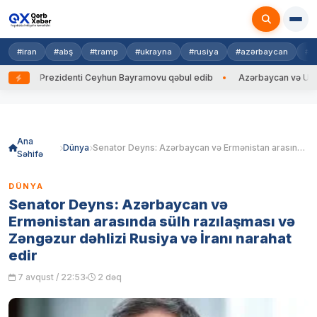
#iran
#abş
#tramp
#ukrayna
#rusiya
#azərbaycan
#h
ayna Prezidenti Ceyhun Bayramovu qəbul edib
Azərbaycan və Ukrayna X
Skip
to
content
Ana
Dünya
Senator Deyns: Azərbaycan və Ermənistan arasında sülh razılaşması və Zəngəzur dəhlizi Rusiya və İranı narahat edir
Səhifə
DÜNYA
Senator Deyns: Azərbaycan və
Ermənistan arasında sülh razılaşması və
Zəngəzur dəhlizi Rusiya və İranı narahat
edir
7 avqust / 22:53
2 dəq