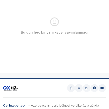
Bu gün heç bir yeni xəbər yayımlanmadı
Qerbxeber.com
– Azərbaycanın qərb bölgəsi və ölkə üzrə gündəmi