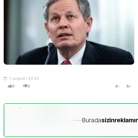
7 avqust / 22:53
0
0
A
A
Burada
sizin
reklamın