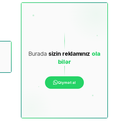
Burada
sizin
reklamınız
ola
bilər
Qiymət al