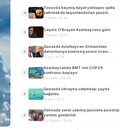
Tovuzda keçmiş həyat yoldaşını qətlə
yetirməkdə təqsirləndirilən şəxsin
4
məhkəməsi başlayır
21 fevral / 10:20
Ceyms O’Brayen Azərbaycana gəlir
5
5 dekabr / 10:51
Qazaxda Azərbaycan-Ermənistan
delimitasiya komissiyasının iclası
6
keçirilib
13 iyul / 10:33
Azərbaycanda BMT-nin COP29
konfransı başlayır
7
11 noyabr / 09:48
Qazaxda Ukrayna vətəndaşı çayda
boğuldu
8
18 iyul / 23:21
Gəncədə zərər çəkmiş şəxslərə psixoloji
yardım göstərilib
9
20 oktyabr / 12:44