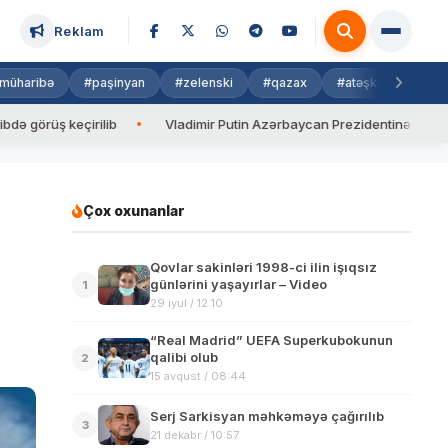
Reklam
müharibə
#paşinyan
#zelenski
#qazax
#atəşkəs
#isra
ş keçirilib
Vladimir Putin Azərbaycan Prezidentinə zəng edib
Çox oxunanlar
Qovlar sakinləri 1998-ci ilin işıqsız
günlərini yaşayırlar – Video
1
29 iyul / 12:10
“Real Madrid” UEFA Superkubokunun
qalibi olub
2
15 avqust / 08:44
Serj Sarkisyan məhkəməyə çağırılıb
3
21 dekabr / 10:57