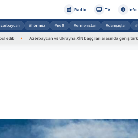
Radio
TV
Info
azərbaycan
#hörmüz
#neft
#ermənistan
#danışıqlar
#
Azərbaycan və Ukrayna XİN başçıları arasında geniş tərkibdə görü