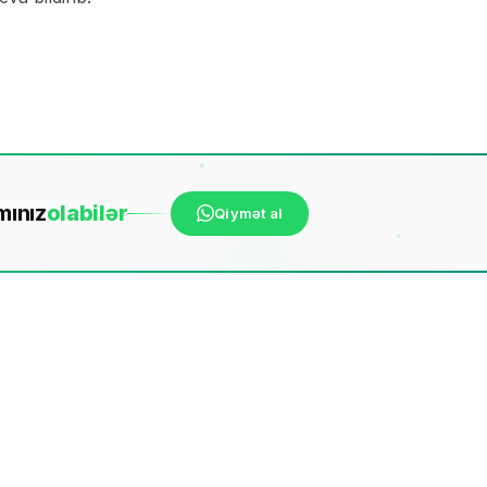
mınız
ola
bilər
Qiymət al