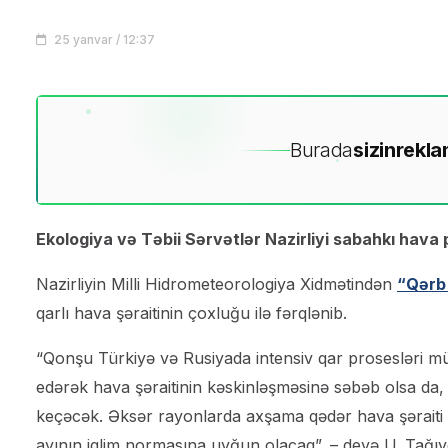
25 yanvar / 12:37
Burada
sizin
rekla
Ekologiya və Təbii Sərvətlər Nazirliyi sabahkı hava
Nazirliyin Milli Hidrometeorologiya Xidmətindən
“Qərb
qarlı hava şəraitinin çoxluğu ilə fərqlənib.
“Qonşu Türkiyə və Rusiyada intensiv qar prosesləri mü
edərək hava şəraitinin kəskinləşməsinə səbəb olsa da
keçəcək. Əksər rayonlarda axşama qədər hava şərait
ayının iqlim normasına uyğun olacaq”, – deyə U. Tağıye