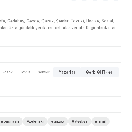
fa, Gədəbəy, Gəncə, Qazax, Şəmkir, Tovuz), Hadisə, Sosial,
ri üzrə gündəlik yenilənən xəbərlər yer alır. Regionlardan ən
Qazax
Tovuz
Şəmkir
Yazarlar
Qərb QHT-lərİ
#paşinyan
#zelenski
#qazax
#atəşkəs
#israil