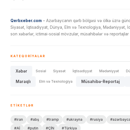
Qerbxeber.com
– Azərbaycanın qərb bölgəsi və ölkə üzrə gündə
Siyasət, İqtisadiyyat, Dünya, Elm və Texnologiya, Mədəniyyət, 
son xəbərlər, ictimai-sosial mövzular, müsahibələr və reportajlar 
KATEQORIYALAR
Xəbər
Sosial
Siyasət
İqtisadiyyat
Mədəniyyət
D
Maraqlı
Elm və Texnologiya
Müsahibə-Reportaj
ETIKETLƏR
#iran
#abş
#tramp
#ukrayna
#rusiya
#azərbayc
#Aİ
#putin
#ÇİN
#Türkiyə