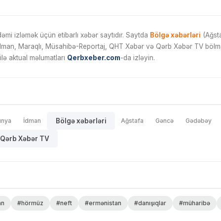
mi izləmək üçün etibarlı xəbər saytıdır. Saytda
Bölgə xəbərləri
(Ağsta
İdman, Maraqlı, Müsahibə-Reportaj, QHT Xəbər və Qərb Xəbər TV bölmələ
ilə aktual məlumatları
Qerbxeber.com
-da izləyin.
ünya
İdman
Bölgə xəbərləri
Ağstafa
Gəncə
Gədəbəy
Qərb Xəbər TV
an
#hörmüz
#neft
#ermənistan
#danışıqlar
#müharibə