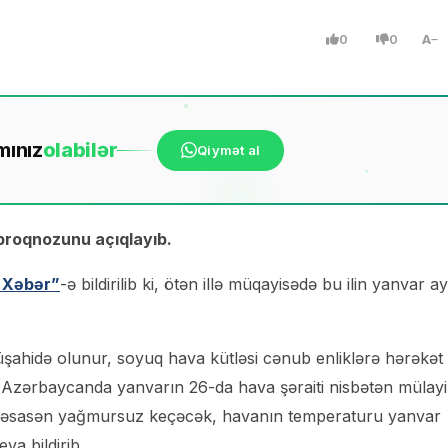
0
0
A
mınız
ola
bilər
Qiymət al
 proqnozunu açıqlayıb.
 Xəbər”
-ə bildirilib ki, ötən illə müqayisədə bu ilin yanvar ay
şahidə olunur, soyuq hava kütləsi cənub enliklərə hərəkət
, Azərbaycanda yanvarın 26-da hava şəraiti nisbətən mülay
i əsasən yağmursuz keçəcək, havanın temperaturu yanvar
va bildirib.