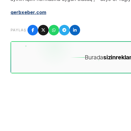
qerbxeber.com
PAYLAŞ
Burada
sizin
rekla