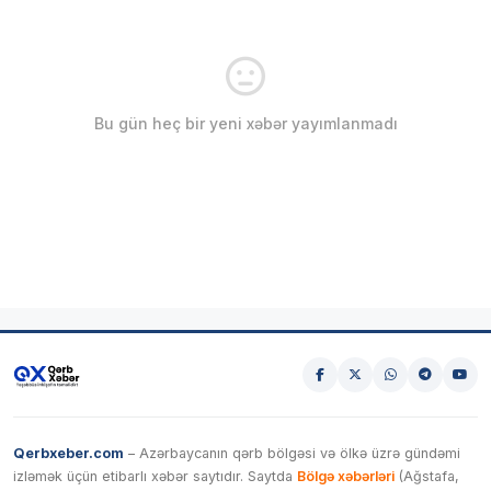
Bu gün heç bir yeni xəbər yayımlanmadı
Qerbxeber.com
– Azərbaycanın qərb bölgəsi və ölkə üzrə gündəmi
izləmək üçün etibarlı xəbər saytıdır. Saytda
Bölgə xəbərləri
(Ağstafa,