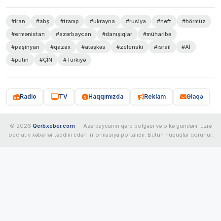
#iran
#abş
#tramp
#ukrayna
#rusiya
#neft
#hörmüz
#ermənistan
#azərbaycan
#danışıqlar
#müharibə
#paşinyan
#qazax
#atəşkəs
#zelenski
#israil
#Aİ
#putin
#ÇİN
#Türkiyə
Radio
TV
Haqqımızda
Reklam
Əlaqə
© 2026
Qerbxeber.com
— Azərbaycanın qərb bölgəsi və ölkə gündəmi üzrə
operativ xəbərlər təqdim edən informasiya portalıdır. Bütün hüquqlar qorunur.