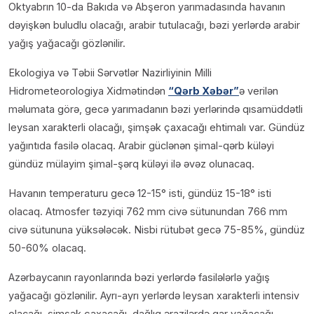
Oktyabrın 10-da Bakıda və Abşeron yarımadasında havanın
dəyişkən buludlu olacağı, arabir tutulacağı, bəzi yerlərdə arabir
yağış yağacağı gözlənilir.
Ekologiya və Təbii Sərvətlər Nazirliyinin Milli
Hidrometeorologiya Xidmətindən
“Qərb Xəbər”
ə verilən
məlumata görə, gecə yarımadanın bəzi yerlərində qısamüddətli
leysan xarakterli olacağı, şimşək çaxacağı ehtimalı var. Gündüz
yağıntıda fasilə olacaq. Arabir güclənən şimal-qərb küləyi
gündüz mülayim şimal-şərq küləyi ilə əvəz olunacaq.
Havanın temperaturu gecə 12-15° isti, gündüz 15-18° isti
olacaq. Atmosfer təzyiqi 762 mm civə sütunundan 766 mm
civə sütununa yüksələcək. Nisbi rütubət gecə 75-85%, gündüz
50-60% olacaq.
Azərbaycanın rayonlarında bəzi yerlərdə fasilələrlə yağış
yağacağı gözlənilir. Ayrı-ayrı yerlərdə leysan xarakterli intensiv
olacağı, şimşək çaxacağı, dağlıq ərazilərdə qar yağacağı