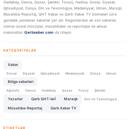
Gədəbəy, Gəncə, Qazax, Şəmkir, Tovuz), Hadisə, Sosial, Siyasət,
İqtisadiyyat, Dünya, Elm və Texnologiya, Mədəniyyət, İdman, Maraqlı,
Müsahibə-Reportaj, QHT Xəbər və Qərb Xəbər TV bölmələri üzrə
gündəlik yenilənən xəbərlər yer alır. Regionlardan ən son xəbərlər,
ictimai-sosial mövzular, müsahibələr və reportajlar ilə aktual
məlumatları
Qerbxeber.com
-da izləyin.
KATEQORIYALAR
Xəbər
Sosial
Siyasət
İqtisadiyyat
Mədəniyyət
Dünya
İdman
Bölgə xəbərləri
Ağstafa
Gəncə
Gədəbəy
Qazax
Tovuz
Şəmkir
Yazarlar
Qərb QHT-lərİ
Maraqlı
Elm və Texnologiya
Müsahibə-Reportaj
Qərb Xəbər TV
ETIKETLƏR