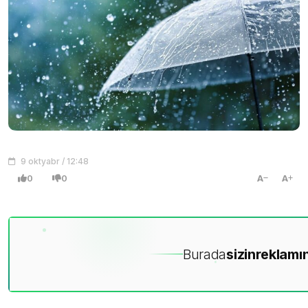
9 oktyabr / 12:48
0
0
A
A
Burada
sizin
reklamın