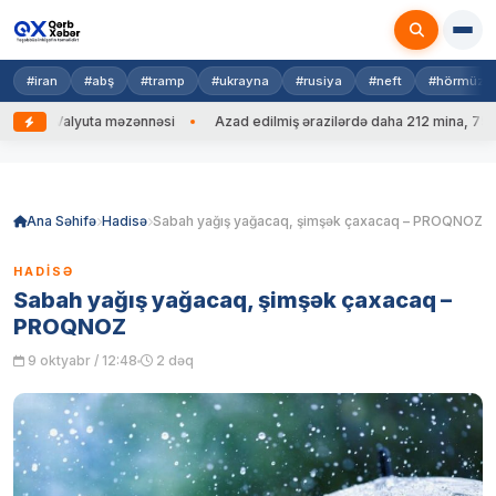
#iran
#abş
#tramp
#ukrayna
#rusiya
#neft
#hörmüz
Valyuta məzənnəsi
Azad edilmiş ərazilərdə daha 212 mina, 753 PHS
Skip
to
content
Ana Səhifə
Hadisə
Sabah yağış yağacaq, şimşək çaxacaq – PROQNOZ
HADISƏ
Sabah yağış yağacaq, şimşək çaxacaq –
PROQNOZ
9 oktyabr / 12:48
2 dəq