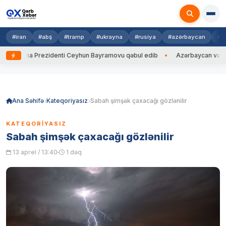
#iran
#abş
#tramp
#ukrayna
#rusiya
#azərbaycan
#h
krayna Prezidenti Ceyhun Bayramovu qəbul edib
Azərbaycan və Ukrayn
Skip
to
content
Ana Səhifə
Kateqoriyasız
Sabah şimşək çaxacağı gözlənilir
KATEQORIYASIZ
Sabah şimşək çaxacağı gözlənilir
13 aprel / 13:40
1 dəq