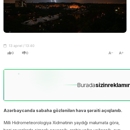
13 aprel / 13:40
0
0
A
A
Burada
sizin
reklamın
Azərbaycanda sabaha gözlənilən hava şəraiti açıqlanıb.
Milli Hidrometeorologiya Xidmətinin yaydığı məlumata görə,