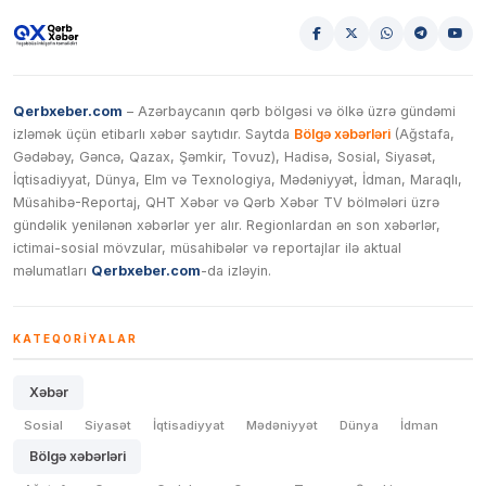
Qerbxeber.com
– Azərbaycanın qərb bölgəsi və ölkə üzrə gündəmi
izləmək üçün etibarlı xəbər saytıdır. Saytda
Bölgə xəbərləri
(Ağstafa,
Gədəbəy, Gəncə, Qazax, Şəmkir, Tovuz), Hadisə, Sosial, Siyasət,
İqtisadiyyat, Dünya, Elm və Texnologiya, Mədəniyyət, İdman, Maraqlı,
Müsahibə-Reportaj, QHT Xəbər və Qərb Xəbər TV bölmələri üzrə
gündəlik yenilənən xəbərlər yer alır. Regionlardan ən son xəbərlər,
ictimai-sosial mövzular, müsahibələr və reportajlar ilə aktual
məlumatları
Qerbxeber.com
-da izləyin.
KATEQORIYALAR
Xəbər
Sosial
Siyasət
İqtisadiyyat
Mədəniyyət
Dünya
İdman
Bölgə xəbərləri