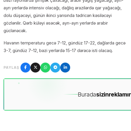
bəzi rayonlarda şimşək çaxacağı, arabir yağış yağacağı, ayrı-
ayrı yerlərdə intensiv olacağı, dağlıq ərazilərdə qar yağacağı,
dolu düşəcəyi, günün ikinci yarısında tədricən kəsiləcəyi
gözlənilir. Qərb küləyi əsəcək, ayrı-ayrı yerlərdə arabir
güclənəcək.
Havanın temperaturu gecə 7-12, gündüz 17-22, dağlarda gecə
3-7, gündüz 7-12, bəzi yerlərdə 15-17 dərəcə isti olacaq.
PAYLAŞ
Burada
sizin
reklamın