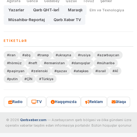
Ağstafa
Gəncə
Gədəbəy
Qazax
Tovuz
Şəmkir
Yazarlar
Qərb QHT-lərİ
Maraqlı
Elm və Texnologiya
Müsahibə-Reportaj
Qərb Xəbər TV
ETIKETLƏR
#iran
#abş
#tramp
#ukrayna
#rusiya
#azərbaycan
#hörmüz
#neft
#ermənistan
#danışıqlar
#müharibə
#paşinyan
#zelenski
#qazax
#atəşkəs
#israil
#Aİ
#putin
#ÇİN
#Türkiyə
Radio
TV
Haqqımızda
Reklam
Əlaqə
© 2026
Qerbxeber.com
— Azərbaycanın qərb bölgəsi və ölkə gündəmi üzrə
operativ xəbərlər təqdim edən informasiya portalıdır. Bütün hüquqlar qorunur.