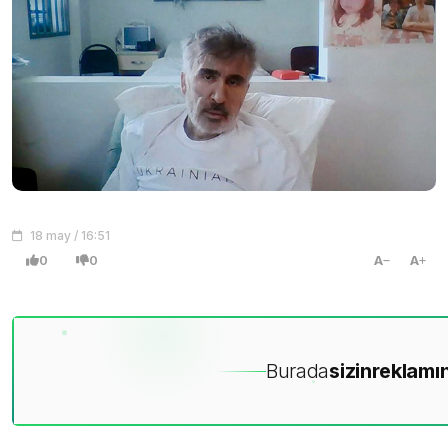
18 may / 16:51
0
0
A
A
Burada
sizin
reklamın