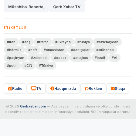
Müsahibə-Reportaj
Qərb Xəbər TV
ETIKETLƏR
#iran
#abş
#tramp
#ukrayna
#rusiya
#azərbaycan
#hörmüz
#neft
#ermənistan
#danışıqlar
#müharibə
#paşinyan
#zelenski
#qazax
#atəşkəs
#israil
#Aİ
#putin
#ÇİN
#Türkiyə
Radio
TV
Haqqımızda
Reklam
Əlaqə
© 2026
Qerbxeber.com
— Azərbaycanın qərb bölgəsi və ölkə gündəmi üzrə
operativ xəbərlər təqdim edən informasiya portalıdır. Bütün hüquqlar qorunur.