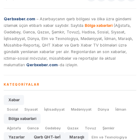
Qerbxeber.com
– Azərbaycanın qərb bölgəsi və ölkə üzrə gündəmi
izləmək üçün etibarlı xəbər saytıdır. Saytda
Bölgə xəbərləri
(Ağstafa,
Gədəbəy, Gəncə, Qazax, Şəmkir, Tovuz), Hadisə, Sosial, Siyasət,
İqtisadiyyat, Dünya, Elm və Texnologiya, Mədəniyyət, İdman, Maraqlı,
Müsahibə-Reportaj, QHT Xəbər və Qərb Xəbər TV bölmələri üzrə
gündəlik yenilənən xəbərlər yer alır. Regionlardan ən son xəbərlər,
ictimai-sosial mövzular, müsahibələr və reportajlar ilə aktual
məlumatları
Qerbxeber.com
-da izləyin.
KATEQORIYALAR
Xəbər
Sosial
Siyasət
İqtisadiyyat
Mədəniyyət
Dünya
İdman
Bölgə xəbərləri
Ağstafa
Gəncə
Gədəbəy
Qazax
Tovuz
Şəmkir
Yazarlar
Qərb QHT-lərİ
Maraqlı
Elm və Texnologiya