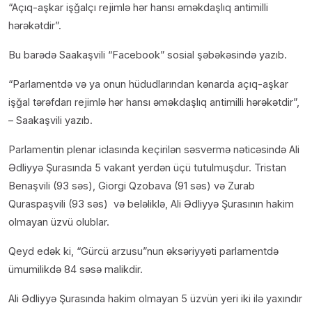
“Açıq-aşkar işğalçı rejimlə hər hansı əməkdaşlıq antimilli
hərəkətdir”.
Bu barədə Saakaşvili “Facebook” sosial şəbəkəsində yazıb.
“Parlamentdə və ya onun hüdudlarından kənarda açıq-aşkar
işğal tərəfdarı rejimlə hər hansı əməkdaşlıq antimilli hərəkətdir”,
– Saakaşvili yazıb.
Parlamentin plenar iclasında keçirilən səsvermə nəticəsində Ali
Ədliyyə Şurasında 5 vakant yerdən üçü tutulmuşdur. Tristan
Benaşvili (93 səs), Giorgi Qzobava (91 səs) və Zurab
Quraspaşvili (93 səs) və beləliklə, Ali Ədliyyə Şurasının hakim
olmayan üzvü olublar.
Qeyd edək ki, “Gürcü arzusu”nun əksəriyyəti parlamentdə
ümumilikdə 84 səsə malikdir.
Ali Ədliyyə Şurasında hakim olmayan 5 üzvün yeri iki ilə yaxındır