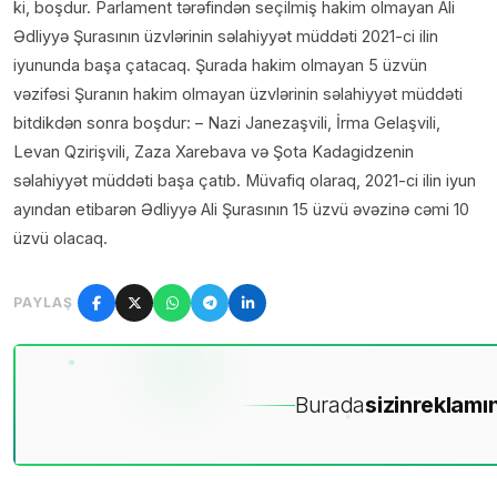
ki, boşdur. Parlament tərəfindən seçilmiş hakim olmayan Ali
Ədliyyə Şurasının üzvlərinin səlahiyyət müddəti 2021-ci ilin
iyununda başa çatacaq. Şurada hakim olmayan 5 üzvün
vəzifəsi Şuranın hakim olmayan üzvlərinin səlahiyyət müddəti
bitdikdən sonra boşdur: – Nazi Janezaşvili, İrma Gelaşvili,
Levan Qzirişvili, Zaza Xarebava və Şota Kadagidzenin
səlahiyyət müddəti başa çatıb. Müvafiq olaraq, 2021-ci ilin iyun
ayından etibarən Ədliyyə Ali Şurasının 15 üzvü əvəzinə cəmi 10
üzvü olacaq.
PAYLAŞ
Burada
sizin
reklamın