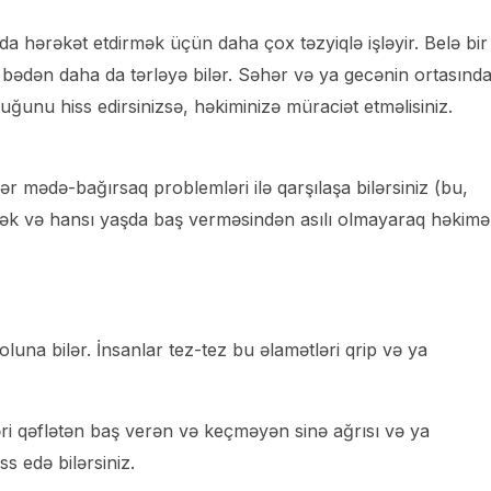
a hərəkət etdirmək üçün daha çox təzyiqlə işləyir. Belə bir
bədən daha da tərləyə bilər. Səhər və ya gecənin ortasınd
uğunu hiss edirsinizsə, həkiminizə müraciət etməlisiniz.
ər mədə-bağırsaq problemləri ilə qarşılaşa bilərsiniz (bu,
rmək və hansı yaşda baş verməsindən asılı olmayaraq həkimə
luna bilər. İnsanlar tez-tez bu əlamətləri qrip və ya
ri qəflətən baş verən və keçməyən sinə ağrısı və ya
ss edə bilərsiniz.