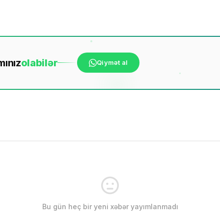
mınız
ola
bilər
Qiymət al
Bu gün heç bir yeni xəbər yayımlanmadı