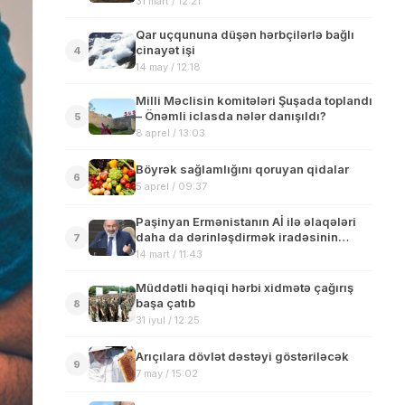
31 mart / 12:21
qıracaq”
Qar uçqununa düşən hərbçilərlə bağlı
cinayət işi
4
14 may / 12:18
Milli Məclisin komitələri Şuşada toplandı
– Önəmli iclasda nələr danışıldı?
5
8 aprel / 13:03
Böyrək sağlamlığını qoruyan qidalar
6
5 aprel / 09:37
Paşinyan Ermənistanın Aİ ilə əlaqələri
daha da dərinləşdirmək iradəsinin
7
olduğunu bildirib
14 mart / 11:43
Müddətli həqiqi hərbi xidmətə çağırış
başa çatıb
8
31 iyul / 12:25
Arıçılara dövlət dəstəyi göstəriləcək
9
7 may / 15:02