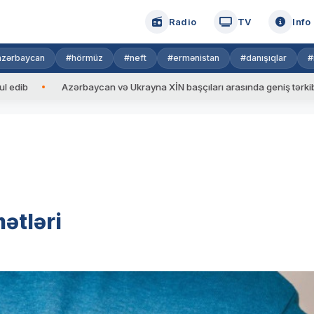
Radio
TV
Info
azərbaycan
#hörmüz
#neft
#ermənistan
#danışıqlar
#
Azərbaycan və Ukrayna XİN başçıları arasında geniş tərkibdə görüş k
mətləri