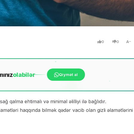
0
0
A
mınız
ola
bilər
Qiymət al
 qalma ehtimalı və minimal əlilliyi ilə bağlıdır.
lamətləri haqqında bilmək qədər vacib olan gizli əlamətlərini