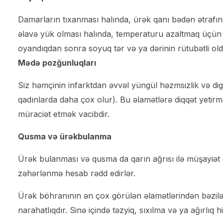
Damarların tıxanması halında, ürək qanı bədən ətrafınd
əlavə yük olması halında, temperaturu azaltmaq üçün 
oyandıqdan sonra soyuq tər və ya dərinin rütubətli old
Mədə pozğunluqları
Siz həmçinin infarktdan əvvəl yüngül həzmsizlik və dig
qadınlarda daha çox olur). Bu əlamətlərə diqqət yeti
müraciət etmək vacibdir.
Qusma və ürəkbulanma
Ürək bulanması və qusma da qarın ağrısı ilə müşayiət o
zəhərlənmə hesab rədd edirlər.
Ürək böhranının ən çox görülən əlamətlərindən bəzilə
narahatlıqdır. Sinə içində təzyiq, sıxılma və ya ağırlıq hi