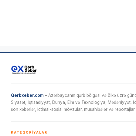
Qerbxeber.com
– Azərbaycanın qərb bölgəsi və ölkə üzrə gündə
Siyasət, İqtisadiyyat, Dünya, Elm və Texnologiya, Mədəniyyət, 
son xəbərlər, ictimai-sosial mövzular, müsahibələr və reportajlar 
KATEQORIYALAR