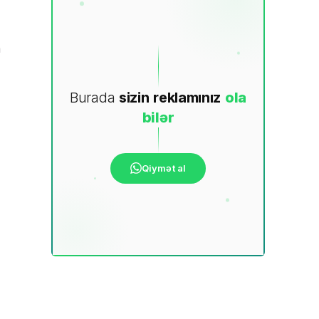
a
Burada
sizin
reklamınız
ola
bilər
Qiymət al