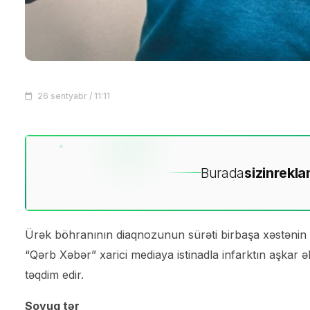
26 sentyabr / 11:11
Burada
sizin
rekla
Ürək böhranının diaqnozunun sürəti birbaşa xəstənin sağ
“Qərb Xəbər” xarici mediaya istinadla infarktın aşkar ə
təqdim edir.
Soyuq tər