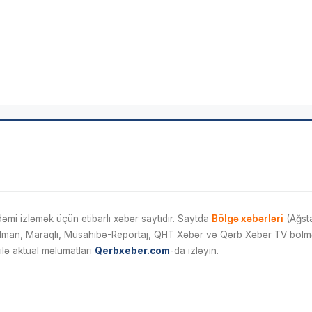
mi izləmək üçün etibarlı xəbər saytıdır. Saytda
Bölgə xəbərləri
(Ağsta
İdman, Maraqlı, Müsahibə-Reportaj, QHT Xəbər və Qərb Xəbər TV bölmələ
ilə aktual məlumatları
Qerbxeber.com
-da izləyin.