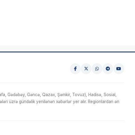
fa, Gədəbəy, Gəncə, Qazax, Şəmkir, Tovuz), Hadisə, Sosial,
ri üzrə gündəlik yenilənən xəbərlər yer alır. Regionlardan ən