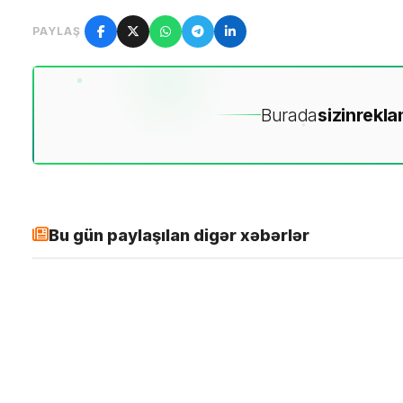
PAYLAŞ
Burada
sizin
rekla
Bu gün paylaşılan digər xəbərlər