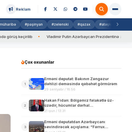
Reklam
müharibə
#paşinyan
#zelenski
#qazax
#atəşkəs
#isra
eçirilib
Vladimir Putin Azərbaycan Prezidentinə zəng edib
Çox oxunanlar
Erməni deputat: Bakının Zəngəzur
dəhlizi deməsində qəbahət görmürəm
1
29 sentyabr / 18:56
Hakan Fidan: Bölgəmiz fəlakətlə üz-
üzədir, hücumlar dərhal
2
dayandırılmalıdır
21 iyun / 13:31
Erməni deputatdan Azərbaycanı
sevindirəcək açıqlama: “Fərrux
3
yüksəkiliyinin götürülməsi belimizi