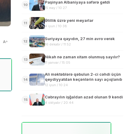
Paşinyan Albaniyaya səfərə getdi
10
15 may / 10:27
Əlillik üzrə yeni meyarlar
11
4 iyun / 10:38
Suriyaya qayıdın, 27 min avro verək
A
12
16 dekabr / 11:52
Nikah nə zaman xitam olunmuş sayılır?
13
11 yanvar / 15:05
Ali məktəblərə qəbulun 2-ci cəhdi üçün
qeydiyyatdan keçənlərin sayı açıqlanıb
14
12 iyun / 10:24
Cəbrayılın işğaldan azad olunan 9 kəndi
15
4 oktyabr / 20:44