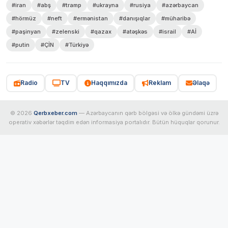
#iran
#abş
#tramp
#ukrayna
#rusiya
#azərbaycan
#hörmüz
#neft
#ermənistan
#danışıqlar
#müharibə
#paşinyan
#zelenski
#qazax
#atəşkəs
#israil
#Aİ
#putin
#ÇİN
#Türkiyə
Radio
TV
Haqqımızda
Reklam
Əlaqə
© 2026
Qerbxeber.com
— Azərbaycanın qərb bölgəsi və ölkə gündəmi üzrə
operativ xəbərlər təqdim edən informasiya portalıdır. Bütün hüquqlar qorunur.