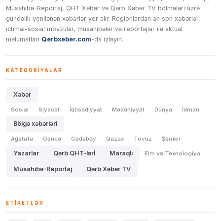
Müsahibə-Reportaj, QHT Xəbər və Qərb Xəbər TV bölmələri üzrə
gündəlik yenilənən xəbərlər yer alır. Regionlardan ən son xəbərlər,
ictimai-sosial mövzular, müsahibələr və reportajlar ilə aktual
məlumatları
Qerbxeber.com
-da izləyin.
KATEQORIYALAR
Xəbər
Sosial
Siyasət
İqtisadiyyat
Mədəniyyət
Dünya
İdman
Bölgə xəbərləri
Ağstafa
Gəncə
Gədəbəy
Qazax
Tovuz
Şəmkir
Yazarlar
Qərb QHT-lərİ
Maraqlı
Elm və Texnologiya
Müsahibə-Reportaj
Qərb Xəbər TV
ETIKETLƏR