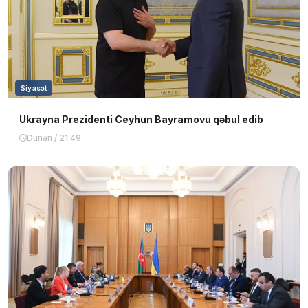
Siyasət
Ukrayna Prezidenti Ceyhun Bayramovu qəbul edib
Dünən / 21:49