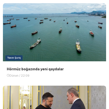
Yaxın Şərq
Hörmüz boğazında yeni qaydalar
Dünən / 22:09