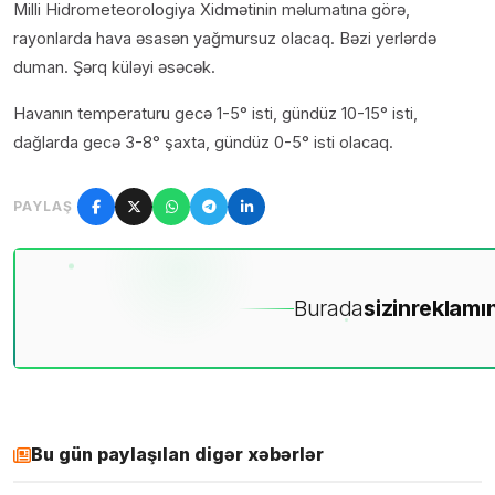
Milli Hidrometeorologiya Xidmətinin məlumatına görə,
rayonlarda hava əsasən yağmursuz olacaq. Bəzi yerlərdə
duman. Şərq küləyi əsəcək.
Havanın temperaturu gecə 1-5° isti, gündüz 10-15° isti,
dağlarda gecə 3-8° şaxta, gündüz 0-5° isti olacaq.
PAYLAŞ
Burada
sizin
reklamın
Bu gün paylaşılan digər xəbərlər