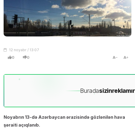
12 noyabr / 13:07
0
0
A
A
Burada
sizin
reklamın
Noyabrın 13-də Azərbaycan ərazisində gözlənilən hava
şəraiti açıqlanıb.