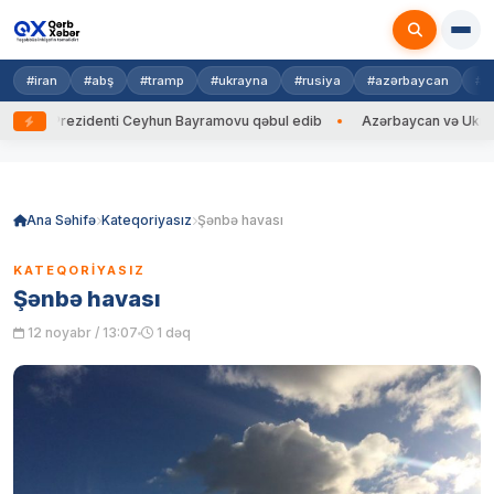
#iran
#abş
#tramp
#ukrayna
#rusiya
#azərbaycan
#h
 Prezidenti Ceyhun Bayramovu qəbul edib
Azərbaycan və Ukrayna XİN ba
Skip
to
content
Ana Səhifə
Kateqoriyasız
Şənbə havası
KATEQORIYASIZ
Şənbə havası
12 noyabr / 13:07
1 dəq