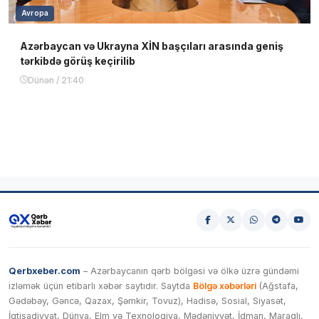
Avropa
Azərbaycan və Ukrayna XİN başçıları arasında geniş
tərkibdə görüş keçirilib
Dünən / 21:40
Qerbxeber.com
– Azərbaycanın qərb bölgəsi və ölkə üzrə gündəmi
izləmək üçün etibarlı xəbər saytıdır. Saytda
Bölgə xəbərləri
(Ağstafa,
Gədəbəy, Gəncə, Qazax, Şəmkir, Tovuz), Hadisə, Sosial, Siyasət,
İqtisadiyyat, Dünya, Elm və Texnologiya, Mədəniyyət, İdman, Maraqlı,