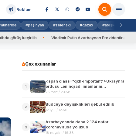
Reklam
müharibə
#paşinyan
#zelenski
#qazax
#atəşkəs
#isra
rüş keçirilib
Vladimir Putin Azərbaycan Prezidentinə zəng edib
Çox oxunanlar
<span class="qxh-important">Ukraynra
ordusu Leninqrad limanlarını
1
bombaladı</span>
25 mart / 23:58
Büdcəyə dəyişiklikləri qəbul edilib
2
12 iyul / 12:56
Azərbaycanda daha 2 124 nəfər
koronavirusa yoluxub
3
18 noyabr / 16:38