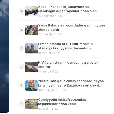
Xocalı, Xankəndi, Xocavənd və
Qarabağın digər rayonlarından olan
4
məcburi köçkünlər dünya ictimaiyyətinə
15 sentyabr / 15:07
müraciət ünvanlayıblar
Yağış Bakıda evi uçurdu,bir qadın uçqun
altında qaldı
5
22 oktyabr / 11:40
Ermənistanda AES-i ildırım vurub,
stansiya fəaliyyətini dayandırıb
6
31 avqust / 15:21
KİV: İsrail Livanın cənubuna zərbələr
endirib
7
15 iyun / 09:22
“Putin, sən qalib olmayacaqsan” deyən
britaniyalı nazirə Zaxarova sərt cavab
8
verdi
30 sentyabr / 09:35
Cəmiyyətin inkişafı vətəndaş
təşəbbüslərindən keçir
9
6 aprel / 16:22