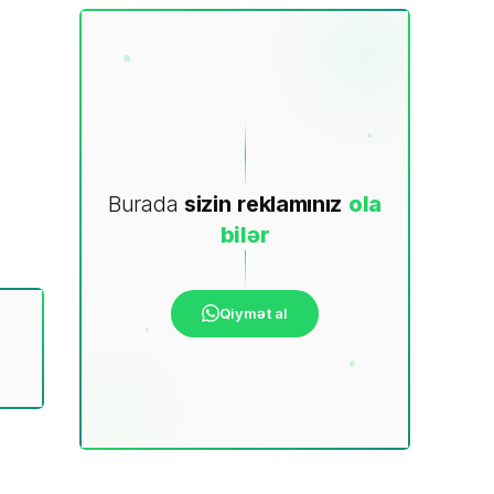
Burada
sizin
reklamınız
ola
bilər
Qiymət al