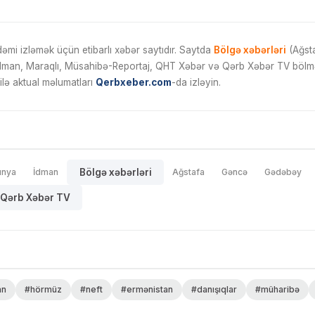
mi izləmək üçün etibarlı xəbər saytıdır. Saytda
Bölgə xəbərləri
(Ağsta
İdman, Maraqlı, Müsahibə-Reportaj, QHT Xəbər və Qərb Xəbər TV bölmələ
ilə aktual məlumatları
Qerbxeber.com
-da izləyin.
ünya
İdman
Bölgə xəbərləri
Ağstafa
Gəncə
Gədəbəy
Qərb Xəbər TV
an
#hörmüz
#neft
#ermənistan
#danışıqlar
#müharibə