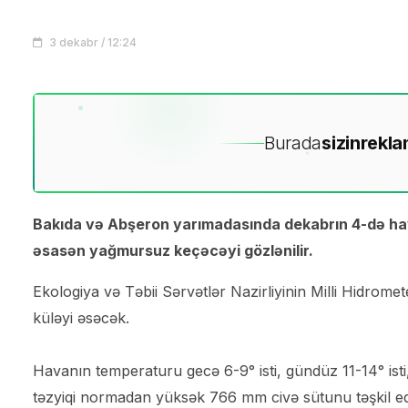
3 dekabr / 12:24
Burada
sizin
rekla
Bakıda və Abşeron yarımadasında dekabrın 4-də hava
əsasən yağmursuz keçəcəyi gözlənilir.
Ekologiya və Təbii Sərvətlər Nazirliyinin Milli Hidro
küləyi əsəcək.
Havanın temperaturu gecə 6-9° isti, gündüz 11-14° isti,
təzyiqi normadan yüksək 766 mm civə sütunu təşkil e