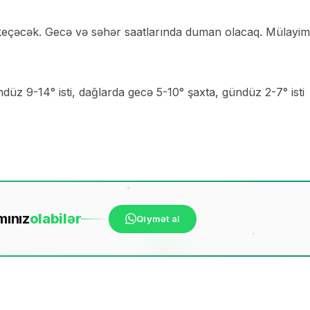
eçəcək. Gecə və səhər saatlarında duman olacaq. Mülayim
üz 9-14° isti, dağlarda gecə 5-10° şaxta, gündüz 2-7° isti
mınız
ola
bilər
Qiymət al