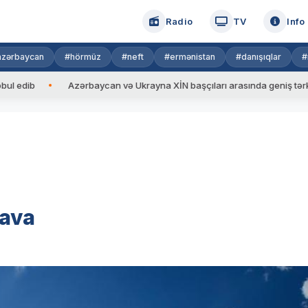
Radio
TV
Info
azərbaycan
#hörmüz
#neft
#ermənistan
#danışıqlar
#
b
Azərbaycan və Ukrayna XİN başçıları arasında geniş tərkibdə gö
hava