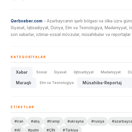
Qerbxeber.com
– Azərbaycanın qərb bölgəsi və ölkə üzrə gündə
Siyasət, İqtisadiyyat, Dünya, Elm və Texnologiya, Mədəniyyət, 
son xəbərlər, ictimai-sosial mövzular, müsahibələr və reportajlar 
KATEQORIYALAR
Xəbər
Sosial
Siyasət
İqtisadiyyat
Mədəniyyət
D
Maraqlı
Elm və Texnologiya
Müsahibə-Reportaj
ETIKETLƏR
#iran
#abş
#tramp
#ukrayna
#rusiya
#azərbayc
#Aİ
#putin
#ÇİN
#Türkiyə