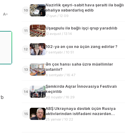
Nazirlik qeyri-sabit hava şəraiti ilə bağlı
əhaliyə xəbərdarlıq edib
10
A
17 iyun / 12:09
Uşaqpulu ilə bağlı işçi qrup yaradılıb
11
12 avqust / 13:14
102-yə ən çox nə üçün zəng edirlər ?
12
7 sentyabr / 10:51
Ən çox hansı sahə üzrə müəllimlər
axtarılır?
13
8 sentyabr / 16:47
Şəmkirdə Aqrar İnnovasiya Festivalı
keçirilib
14
rb
30 noyabr / 16:29
ABŞ Ukraynaya dəstək üçün Rusiya
aktivlərindən istifadəni nəzərdən
15
keçirəcək
25 yanvar / 10:22