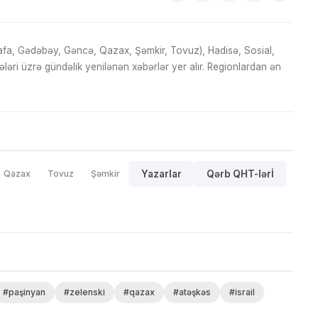
fa, Gədəbəy, Gəncə, Qazax, Şəmkir, Tovuz), Hadisə, Sosial,
ri üzrə gündəlik yenilənən xəbərlər yer alır. Regionlardan ən
Qazax
Tovuz
Şəmkir
Yazarlar
Qərb QHT-lərİ
#paşinyan
#zelenski
#qazax
#atəşkəs
#israil