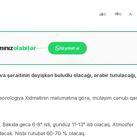
0
0
A
mınız
ola
bilər
Qiymət al
 şəraitinin dəyişkən buludlu olacağı, arabir tutulacağı,
meteorologiya Xidmətinin məlumatına görə, mülayim cənub-qə
 Bakıda gecə 6-8° isti, gündüz 11-13° isti olacaq. Atmosfer
dəcək. Nisbi rütubət 60-70 % olacaq.