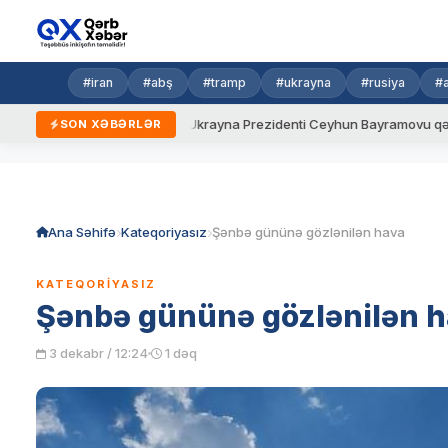
#iran
#abş
#tramp
#ukrayna
#rusiya
#
 yeni qaydalar
Ukrayna Prezidenti Ceyhun Bayramovu qəbul edi
SON XƏBƏRLƏR
Skip
to
content
Ana Səhifə
Kateqoriyasız
Şənbə gününə gözlənilən hava
KATEQORIYASIZ
Şənbə gününə gözlənilən 
3 dekabr / 12:24
1 dəq