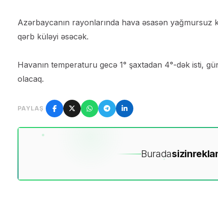
Azərbaycanın rayonlarında hava əsasən yağmursuz k
qərb küləyi əsəcək.
Havanın temperaturu gecə 1° şaxtadan 4°-dək isti, günd
olacaq.
PAYLAŞ
Burada
sizin
rekla