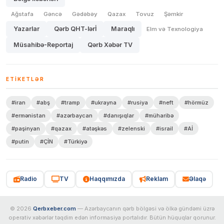
Ağstafa
Gəncə
Gədəbəy
Qazax
Tovuz
Şəmkir
Yazarlar
Qərb QHT-lərİ
Maraqlı
Elm və Texnologiya
Müsahibə-Reportaj
Qərb Xəbər TV
ETIKETLƏR
#iran
#abş
#tramp
#ukrayna
#rusiya
#neft
#hörmüz
#ermənistan
#azərbaycan
#danışıqlar
#müharibə
#paşinyan
#qazax
#atəşkəs
#zelenski
#israil
#Aİ
#putin
#ÇİN
#Türkiyə
Radio
TV
Haqqımızda
Reklam
Əlaqə
© 2026
Qerbxeber.com
— Azərbaycanın qərb bölgəsi və ölkə gündəmi üzrə
operativ xəbərlər təqdim edən informasiya portalıdır. Bütün hüquqlar qorunur.