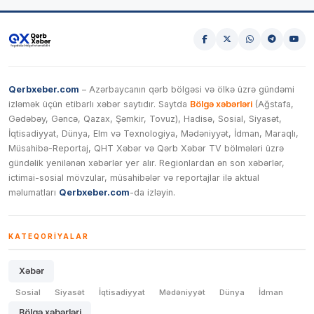
Qerbxeber.com
– Azərbaycanın qərb bölgəsi və ölkə üzrə gündəmi
izləmək üçün etibarlı xəbər saytıdır. Saytda
Bölgə xəbərləri
(Ağstafa,
Gədəbəy, Gəncə, Qazax, Şəmkir, Tovuz), Hadisə, Sosial, Siyasət,
İqtisadiyyat, Dünya, Elm və Texnologiya, Mədəniyyət, İdman, Maraqlı,
Müsahibə-Reportaj, QHT Xəbər və Qərb Xəbər TV bölmələri üzrə
gündəlik yenilənən xəbərlər yer alır. Regionlardan ən son xəbərlər,
ictimai-sosial mövzular, müsahibələr və reportajlar ilə aktual
məlumatları
Qerbxeber.com
-da izləyin.
KATEQORIYALAR
Xəbər
Sosial
Siyasət
İqtisadiyyat
Mədəniyyət
Dünya
İdman
Bölgə xəbərləri