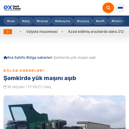
#iran
#abş
#tramp
#ukrayna
#rusiya
#neft
#hörmüz
 edib
Valyuta məzənnəsi
Azad edilmiş ərazilərdə daha 212 mina,
Skip
to
content
Ana Səhifə
Bölgə xəbərləri
Şəmkirdə yük maşını aşıb
BÖLGƏ XƏBƏRLƏRI
Şəmkirdə yük maşını aşıb
18 oktyabr / 17:50
1 dəq