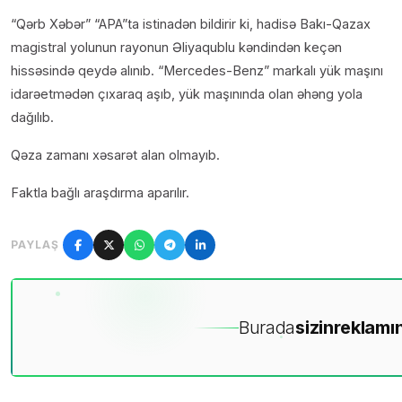
“Qərb Xəbər” “APA”ta istinadən bildirir ki, hadisə Bakı-Qazax
magistral yolunun rayonun Əliyaqublu kəndindən keçən
hissəsində qeydə alınıb. “Mercedes-Benz” markalı yük maşını
idarəetmədən çıxaraq aşıb, yük maşınında olan əhəng yola
dağılıb.
Qəza zamanı xəsarət alan olmayıb.
Faktla bağlı araşdırma aparılır.
PAYLAŞ
Burada
sizin
reklamın