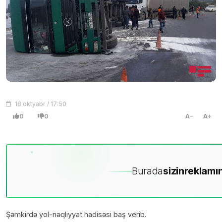
18 oktyabr / 17:50
0
0
A
A
Burada
sizin
reklamın
Şəmkirdə yol-nəqliyyat hadisəsi baş verib.