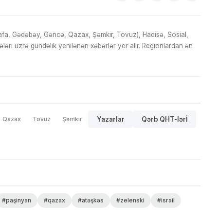
fa, Gədəbəy, Gəncə, Qazax, Şəmkir, Tovuz), Hadisə, Sosial,
ri üzrə gündəlik yenilənən xəbərlər yer alır. Regionlardan ən
Qazax
Tovuz
Şəmkir
Yazarlar
Qərb QHT-lərİ
#paşinyan
#qazax
#atəşkəs
#zelenski
#israil