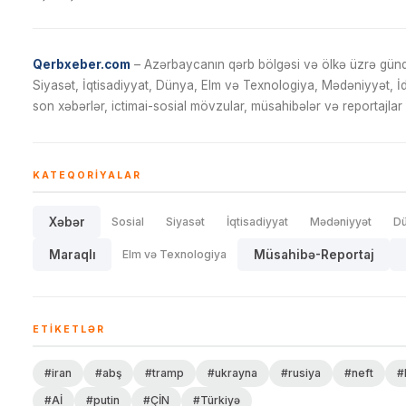
Qerbxeber.com
– Azərbaycanın qərb bölgəsi və ölkə üzrə gündə
Siyasət, İqtisadiyyat, Dünya, Elm və Texnologiya, Mədəniyyət, 
son xəbərlər, ictimai-sosial mövzular, müsahibələr və reportajlar 
KATEQORIYALAR
Xəbər
Sosial
Siyasət
İqtisadiyyat
Mədəniyyət
D
Maraqlı
Elm və Texnologiya
Müsahibə-Reportaj
ETIKETLƏR
#iran
#abş
#tramp
#ukrayna
#rusiya
#neft
#
#Aİ
#putin
#ÇİN
#Türkiyə