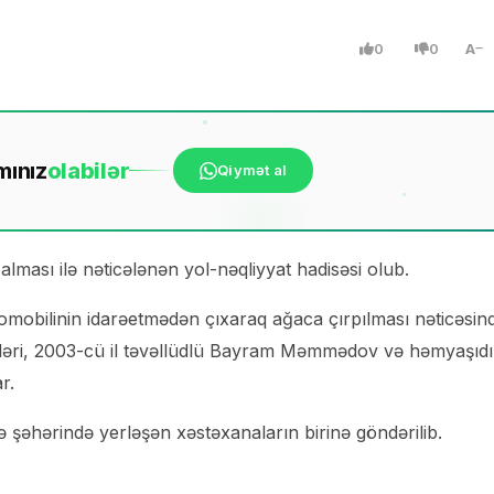
0
0
A
mınız
ola
bilər
Qiymət al
lması ilə nəticələnən yol-nəqliyyat hadisəsi olub.
vtomobilinin idarəetmədən çıxaraq ağaca çırpılması nəticəsin
inləri, 2003-cü il təvəllüdlü Bayram Məmmədov və həmyaşıdı
r.
 şəhərində yerləşən xəstəxanaların birinə göndərilib.