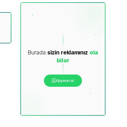
Burada
sizin
reklamınız
ola
bilər
Qiymət al