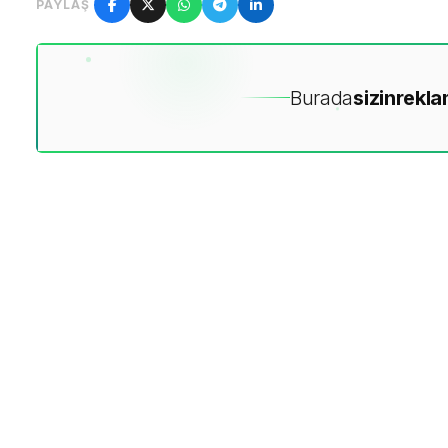
PAYLAŞ
Burada
sizin
rekla