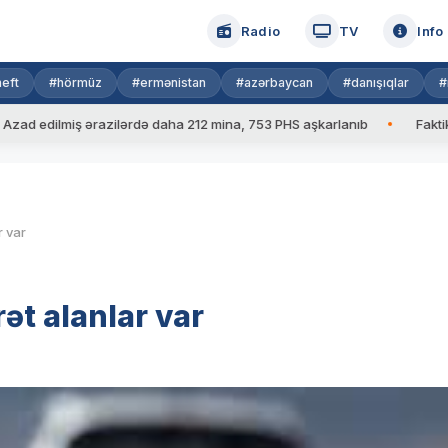
Radio
TV
Info
eft
#hörmüz
#ermənistan
#azərbaycan
#danışıqlar
#
dilmiş ərazilərdə daha 212 mina, 753 PHS aşkarlanıb
Faktiki hava
r var
ət alanlar var