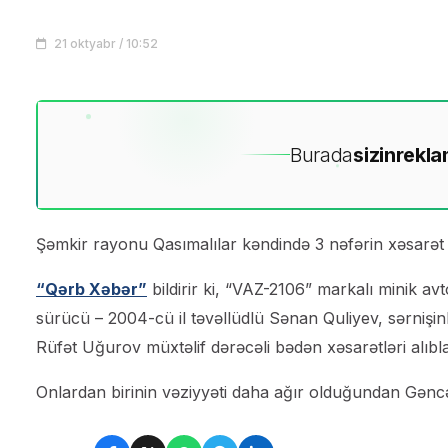
21 oktyabr / 10:52
Burada
sizin
rekla
Şəmkir rayonu Qasımalılar kəndində 3 nəfərin xəsarət a
“Qərb Xəbər”
bildirir ki, “VAZ-2106” markalı minik a
sürücü – 2004-cü il təvəllüdlü Sənan Quliyev, sərniş
Rüfət Uğurov müxtəlif dərəcəli bədən xəsarətləri alıbla
Onlardan birinin vəziyyəti daha ağır olduğundan Gəncə