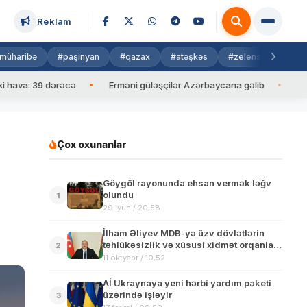
Reklam
müharibə
#paşinyan
#qazax
#atəşkəs
#zelenski
#isra
: 39 dərəcə
Erməni güləşçilər Azərbaycana gəlib
İlham Əli
Çox oxunanlar
Göygöl rayonunda ehsan vermək ləğv
olundu
1
29 iyun / 20:58
İlham Əliyev MDB-yə üzv dövlətlərin
təhlükəsizlik və xüsusi xidmət orqanları
2
rəhbərləri Şurasının 53-cü iclasının
11 oktyabr / 10:52
iştirakçılarını qəbul edib
Aİ Ukraynaya yeni hərbi yardım paketi
üzərində işləyir
3