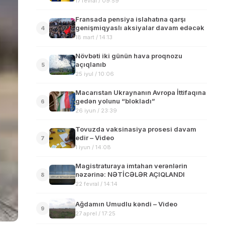
17 fevral / 09:59
Fransada pensiya islahatına qarşı
genişmiqyaslı aksiyalar davam edəcək
4
18 mart / 14:13
Növbəti iki günün hava proqnozu
açıqlanıb
5
25 iyul / 10:06
Macarıstan Ukraynanın Avropa İttifaqına
gedən yolunu “blokladı”
6
26 iyun / 23:39
Tovuzda vaksinasiya prosesi davam
edir – Video
7
1 iyun / 14:08
Magistraturaya imtahan verənlərin
nəzərinə: NƏTİCƏLƏR AÇIQLANDI
8
22 fevral / 14:14
Ağdamın Umudlu kəndi – Video
9
27 aprel / 17:25