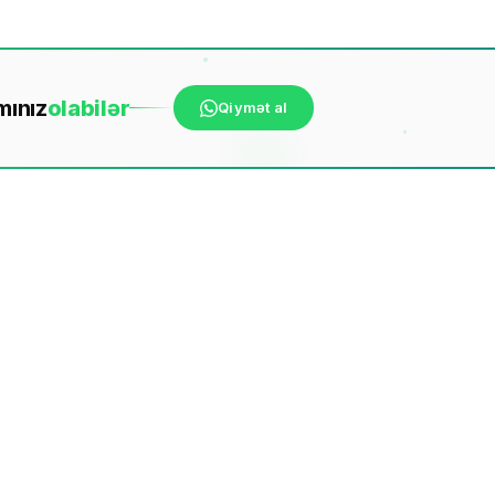
mınız
ola
bilər
Qiymət al