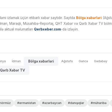
mi izləmək üçün etibarlı xəbər saytıdır. Saytda
Bölgə xəbərləri
(Ağsta
İdman, Maraqlı, Müsahibə-Reportaj, QHT Xəbər və Qərb Xəbər TV bölmələ
ilə aktual məlumatları
Qerbxeber.com
-da izləyin.
ünya
İdman
Bölgə xəbərləri
Ağstafa
Gəncə
Gədəbəy
Qərb Xəbər TV
hörmüz
#ermənistan
#azərbaycan
#danışıqlar
#müharibə