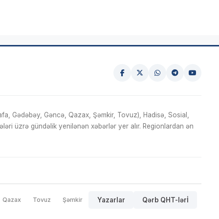
fa, Gədəbəy, Gəncə, Qazax, Şəmkir, Tovuz), Hadisə, Sosial,
ri üzrə gündəlik yenilənən xəbərlər yer alır. Regionlardan ən
Qazax
Tovuz
Şəmkir
Yazarlar
Qərb QHT-lərİ