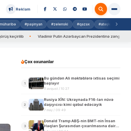
Reklam
müharibə
#paşinyan
#zelenski
#qazax
#atəşkəs
#isra
ib
Vladimir Putin Azərbaycan Prezidentinə zəng edib
Valy
Çox oxunanlar
Bu gündən Ali məktəblərə ixtisas seçimi
başlayır
1
11 avqust / 10:27
Rusiya XİN: Ukraynada F16-ları nüvə
daşıyıcısı kimi qəbul edəcəyik
2
7 may / 09:49
Donald Tramp ABŞ-nin BMT-nin İnsan
Haqları Şurasından çıxarılmasına dair
3
sərəncam imzalayıb