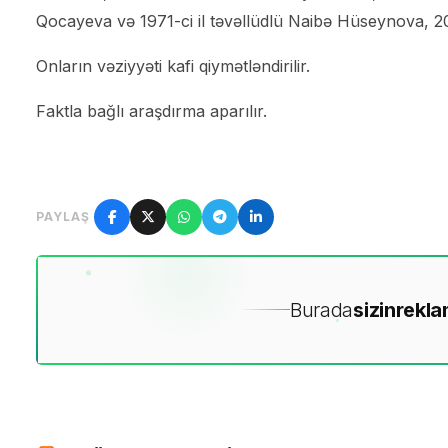
Qocayeva və 1971-ci il təvəllüdlü Naibə Hüseynova, 202
Onların vəziyyəti kafi qiymətləndirilir.
Faktla bağlı araşdırma aparılır.
PAYLAŞ
Burada
sizin
rekla