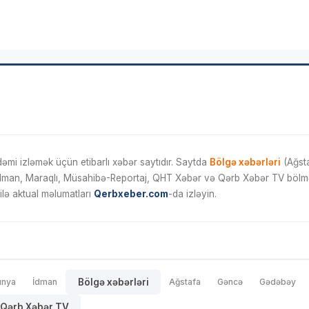
mi izləmək üçün etibarlı xəbər saytıdır. Saytda
Bölgə xəbərləri
(Ağsta
İdman, Maraqlı, Müsahibə-Reportaj, QHT Xəbər və Qərb Xəbər TV bölmələ
ilə aktual məlumatları
Qerbxeber.com
-da izləyin.
ünya
İdman
Bölgə xəbərləri
Ağstafa
Gəncə
Gədəbəy
Qərb Xəbər TV