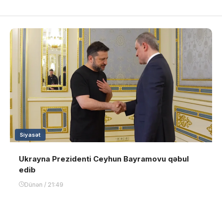
Siyasət
Ukrayna Prezidenti Ceyhun Bayramovu qəbul
edib
Dünən / 21:49