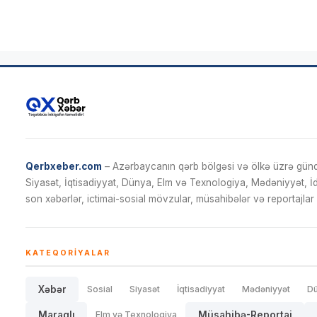
Qerbxeber.com
– Azərbaycanın qərb bölgəsi və ölkə üzrə gündə
Siyasət, İqtisadiyyat, Dünya, Elm və Texnologiya, Mədəniyyət, 
son xəbərlər, ictimai-sosial mövzular, müsahibələr və reportajlar 
KATEQORIYALAR
Xəbər
Sosial
Siyasət
İqtisadiyyat
Mədəniyyət
D
Maraqlı
Elm və Texnologiya
Müsahibə-Reportaj