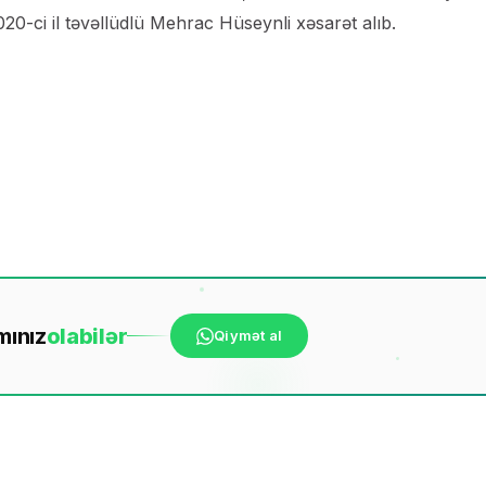
0-ci il təvəllüdlü Mehrac Hüseynli xəsarət alıb.
mınız
ola
bilər
Qiymət al