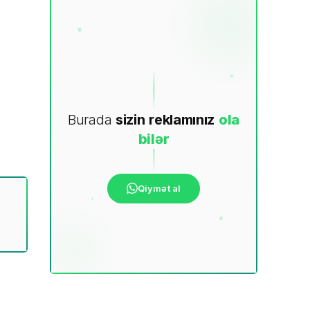
Burada
sizin
reklamınız
ola
bilər
Qiymət al