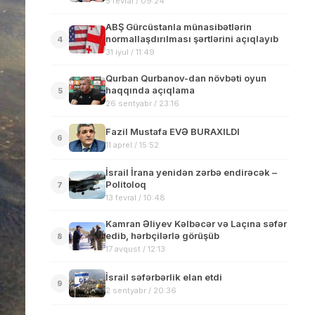
5 fevral / 09:24
ABŞ Gürcüstanla münasibətlərin
normallaşdırılması şərtlərini açıqlayıb
4
31 iyul / 11:49
Qurban Qurbanov-dan növbəti oyun
haqqında açıqlama
5
26 sentyabr / 23:16
Fazil Mustafa EVƏ BURAXILDI
6
11 aprel / 15:52
İsrail İrana yenidən zərbə endirəcək –
Politoloq
7
13 fevral / 10:48
Kamran Əliyev Kəlbəcər və Laçına səfər
edib, hərbçilərlə görüşüb
8
17 avqust / 12:13
İsrail səfərbərlik elan etdi
9
2 sentyabr / 20:36