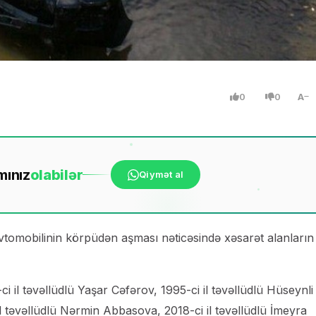
0
0
A
mınız
ola
bilər
Qiymət al
tomobilinin körpüdən aşması nəticəsində xəsarət alanların
il təvəllüdlü Yaşar Cəfərov, 1995-ci il təvəllüdlü Hüseynli
il təvəllüdlü Nərmin Abbasova, 2018-ci il təvəllüdlü İmeyra