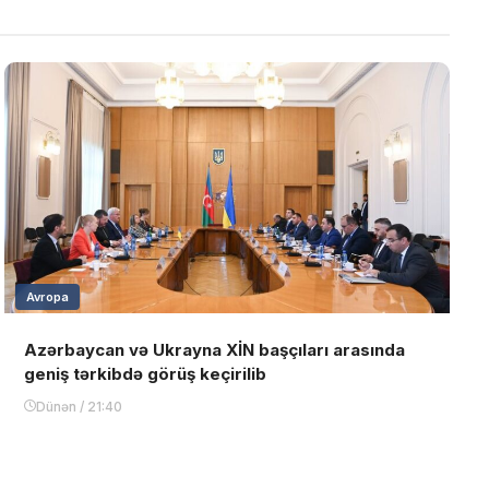
Avropa
Azərbaycan və Ukrayna XİN başçıları arasında
geniş tərkibdə görüş keçirilib
Dünən / 21:40