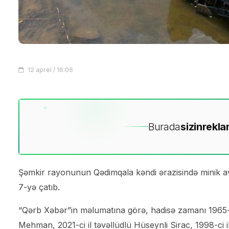
12 aprel / 16:06
Burada
sizin
rekla
Şəmkir rayonunun Qədimqala kəndi ərazisində minik av
7-yə çatıb.
“Qərb Xəbər”in məlumatına görə, hadisə zamanı 1965-ci 
Mehman, 2021-ci il təvəllüdlü Hüseynli Sirac, 1998-ci 