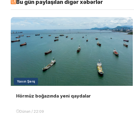
Bu gün paylaşılan digər xəbərlər
Yaxın Şərq
Hörmüz boğazında yeni qaydalar
Dünən / 22:09