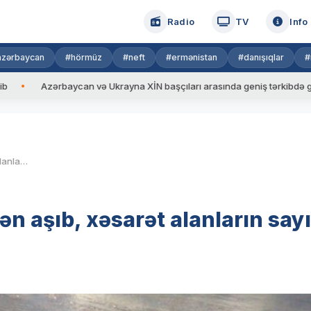
Radio
TV
Info
azərbaycan
#hörmüz
#neft
#ermənistan
#danışıqlar
#
zərbaycan və Ukrayna XİN başçıları arasında geniş tərkibdə görüş keçiril
Şəmkirdə avtomobil körpüdən aşıb, xəsarət alanların sayı 7-yə çatıb
n aşıb, xəsarət alanların sayı