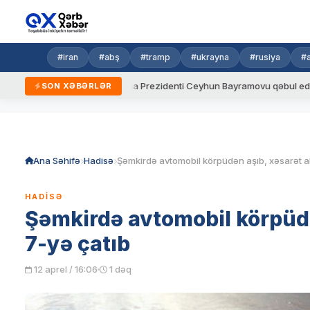
#iran
#abş
#tramp
#ukrayna
#rusiya
#
dalar
Ukrayna Prezidenti Ceyhun Bayramovu qəbul edib
A
SON XƏBƏRLƏR
Skip
to
content
Ana Səhifə
Hadisə
HADISƏ
Şəmkirdə avtomobil körpüdə
7-yə çatıb
12 aprel / 16:06
1 dəq