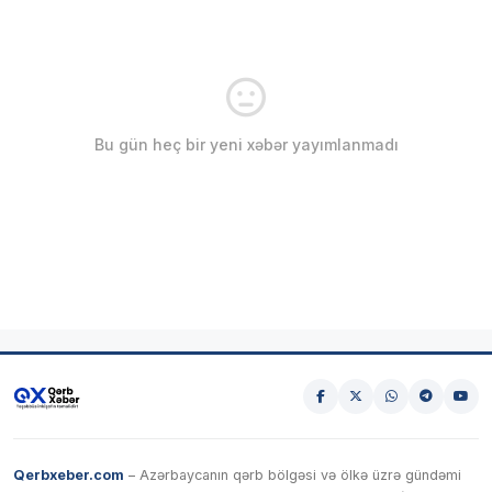
Bu gün heç bir yeni xəbər yayımlanmadı
Qerbxeber.com
– Azərbaycanın qərb bölgəsi və ölkə üzrə gündəmi