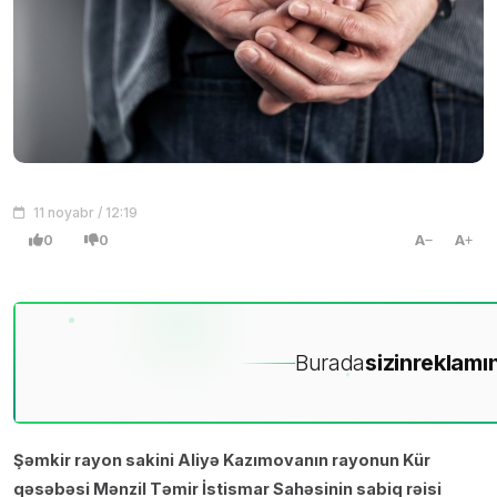
11 noyabr / 12:19
0
0
A
A
Burada
sizin
reklamın
Şəmkir rayon sakini Aliyə Kazımovanın rayonun Kür
qəsəbəsi Mənzil Təmir İstismar Sahəsinin sabiq rəisi