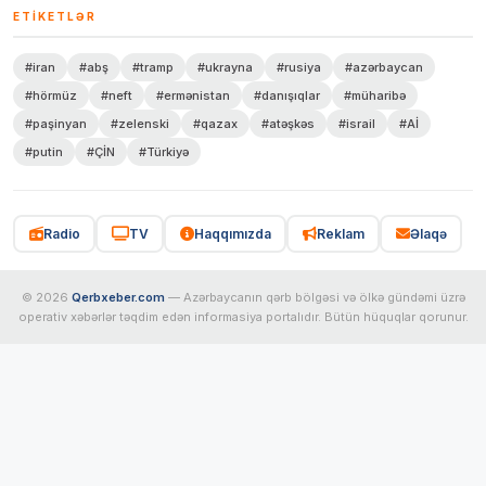
ETIKETLƏR
#iran
#abş
#tramp
#ukrayna
#rusiya
#azərbaycan
#hörmüz
#neft
#ermənistan
#danışıqlar
#müharibə
#paşinyan
#zelenski
#qazax
#atəşkəs
#israil
#Aİ
#putin
#ÇİN
#Türkiyə
Radio
TV
Haqqımızda
Reklam
Əlaqə
© 2026
Qerbxeber.com
— Azərbaycanın qərb bölgəsi və ölkə gündəmi üzrə
operativ xəbərlər təqdim edən informasiya portalıdır. Bütün hüquqlar qorunur.