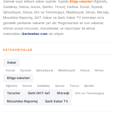
izləmək üçün etibarlı xəbər saytıdır. Saytda
Bölgə xəbərləri
(Ağstafa,
Gədəbəy, Gəncə, Qazax, Şəmkir, Tovuz), Hadisə, Sosial, Siyasət,
İqtisadiyyat, Dünya, Elm və Texnologiya, Mədəniyyət, İdman, Maraqlı,
Müsahibə-Reportaj, QHT Xəbər və Qərb Xəbər TV bölmələri üzrə
gündəlik yenilənən xəbərlər yer alır. Regionlardan ən son xəbərlər,
ictimai-sosial mövzular, müsahibələr və reportajlar ilə aktual
məlumatları
Qerbxeber.com
-da izləyin.
KATEQORIYALAR
Xəbər
Sosial
Siyasət
İqtisadiyyat
Mədəniyyət
Dünya
İdman
Bölgə xəbərləri
Ağstafa
Gəncə
Gədəbəy
Qazax
Tovuz
Şəmkir
Yazarlar
Qərb QHT-lərİ
Maraqlı
Elm və Texnologiya
Müsahibə-Reportaj
Qərb Xəbər TV