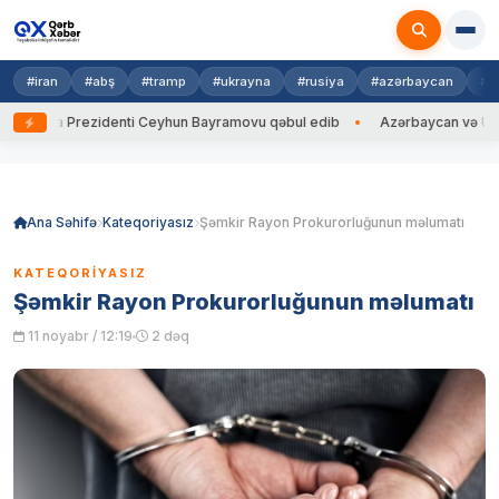
#iran
#abş
#tramp
#ukrayna
#rusiya
#azərbaycan
#h
ayna Prezidenti Ceyhun Bayramovu qəbul edib
Azərbaycan və Ukrayna 
Skip
to
content
Ana Səhifə
Kateqoriyasız
Şəmkir Rayon Prokurorluğunun məlumatı
KATEQORIYASIZ
Şəmkir Rayon Prokurorluğunun məlumatı
11 noyabr / 12:19
2 dəq