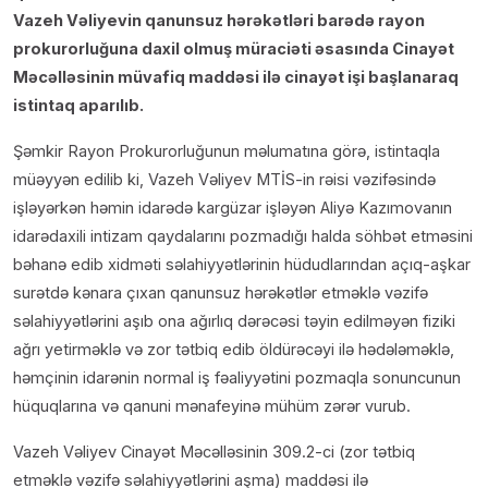
Vazeh Vəliyevin qanunsuz hərəkətləri barədə rayon
prokurorluğuna daxil olmuş müraciəti əsasında Cinayət
Məcəlləsinin müvafiq maddəsi ilə cinayət işi başlanaraq
istintaq aparılıb.
Şəmkir Rayon Prokurorluğunun məlumatına görə, istintaqla
müəyyən edilib ki, Vazeh Vəliyev MTİS-in rəisi vəzifəsində
işləyərkən həmin idarədə kargüzar işləyən Aliyə Kazımovanın
idarədaxili intizam qaydalarını pozmadığı halda söhbət etməsini
bəhanə edib xidməti səlahiyyətlərinin hüdudlarından açıq-aşkar
surətdə kənara çıxan qanunsuz hərəkətlər etməklə vəzifə
səlahiyyətlərini aşıb ona ağırlıq dərəcəsi təyin edilməyən fiziki
ağrı yetirməklə və zor tətbiq edib öldürəcəyi ilə hədələməklə,
həmçinin idarənin normal iş fəaliyyətini pozmaqla sonuncunun
hüquqlarına və qanuni mənafeyinə mühüm zərər vurub.
Vazeh Vəliyev Cinayət Məcəlləsinin 309.2-ci (zor tətbiq
etməklə vəzifə səlahiyyətlərini aşma) maddəsi ilə