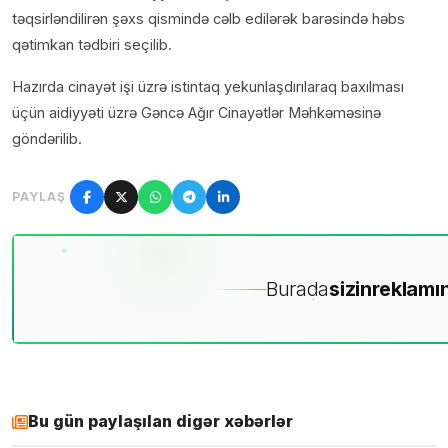
təqsirləndilirən şəxs qismində cəlb edilərək barəsində həbs
qətimkan tədbiri seçilib.
Hazırda cinayət işi üzrə istintaq yekunlaşdırılaraq baxılması
üçün aidiyyəti üzrə Gəncə Ağır Cinayətlər Məhkəməsinə
göndərilib.
PAYLAŞ
Burada
sizin
reklamın
Bu gün paylaşılan digər xəbərlər