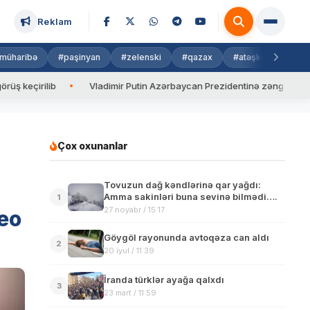
Reklam
müharibə
#paşinyan
#zelenski
#qazax
#atəşkəs
#isra
ilib
Vladimir Putin Azərbaycan Prezidentinə zəng edib
Va
Çox oxunanlar
Tovuzun dağ kəndlərinə qar yağdı:
Amma sakinləri buna sevinə bilmədi….
1
27 noyabr / 15:17
deo
Göygöl rayonunda avtoqəza can aldı
2
20 iyul / 11:39
İranda türklər ayağa qalxdı
3
23 mart / 11:59