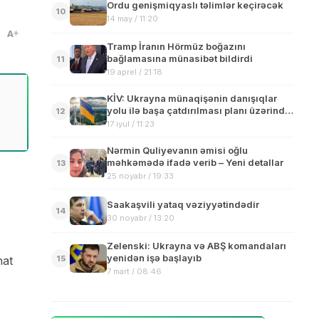
Ordu genişmiqyaslı təlimlər keçirəcək
10
14 may / 11:20
A
Tramp İranın Hörmüz boğazını
bağlamasına münasibət bildirdi
11
19 aprel / 21:18
KİV: Ukrayna münaqişənin danışıqlar
yolu ilə başa çatdırılması planı üzərində
12
işləyir
17 iyul / 11:23
Nərmin Quliyevanın əmisi oğlu
məhkəmədə ifadə verib – Yeni detallar
13
25 noyabr / 19:33
Saakaşvili yataq vəziyyətindədir
14
30 noyabr / 13:20
Zelenski: Ukrayna və ABŞ komandaları
yenidən işə başlayıb
nat
15
7 mart / 08:46