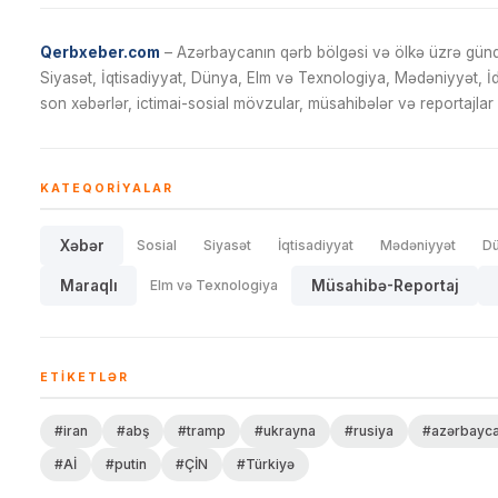
Qerbxeber.com
– Azərbaycanın qərb bölgəsi və ölkə üzrə gündə
Siyasət, İqtisadiyyat, Dünya, Elm və Texnologiya, Mədəniyyət, 
son xəbərlər, ictimai-sosial mövzular, müsahibələr və reportajlar 
KATEQORIYALAR
Xəbər
Sosial
Siyasət
İqtisadiyyat
Mədəniyyət
D
Maraqlı
Elm və Texnologiya
Müsahibə-Reportaj
ETIKETLƏR
#iran
#abş
#tramp
#ukrayna
#rusiya
#azərbayc
#Aİ
#putin
#ÇİN
#Türkiyə