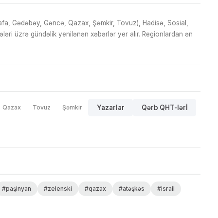
fa, Gədəbəy, Gəncə, Qazax, Şəmkir, Tovuz), Hadisə, Sosial,
ri üzrə gündəlik yenilənən xəbərlər yer alır. Regionlardan ən
Qazax
Tovuz
Şəmkir
Yazarlar
Qərb QHT-lərİ
#paşinyan
#zelenski
#qazax
#atəşkəs
#israil