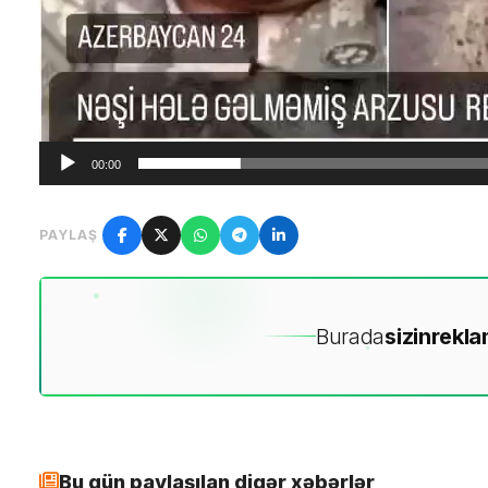
00:00
PAYLAŞ
Burada
sizin
rekla
Bu gün paylaşılan digər xəbərlər