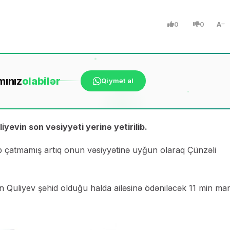
0
0
A
mınız
ola
bilər
Qiymət al
evin son vəsiyyəti yerinə yetirilib.
lib çatmamış artıq onun vəsiyyətinə uyğun olaraq Çünzəli
Quliyev şəhid olduğu halda ailəsinə ödəniləcək 11 min ma