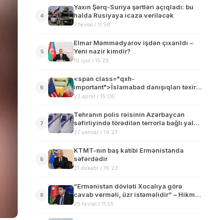
Yaxın Şərq-Suriya şərtləri açıqladı: bu
halda Rusiyaya icazə veriləcək
4
7 fevral / 11:58
Elmar Məmmədyarov işdən çıxarıldı –
Yeni nazir kimdir?
5
16 iyul / 15:25
<span class="qxh-
important">İslamabad danışıqları təxirə
6
düşdü, İran qonşu ölkələri müharibə ilə
22 aprel / 15:06
hədələdi</span>
Tehranın polis rəisinin Azərbaycan
səfirliyində törədilən terrorla bağlı yalan
7
açıqlaması ifşa olunub – Video
27 yanvar / 14:27
KTMT-nın baş katibi Ermənistanda
səfərdədir
8
21 dekabr / 16:23
“Ermənistan dövləti Xocalıya görə
cavab verməli, üzr istəməlidir” – Hikmət
9
Hacıyevdən SƏRT ÇIXIŞ
25 fevral / 11:55