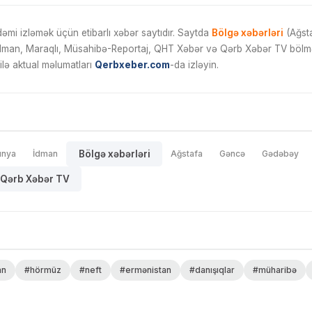
mi izləmək üçün etibarlı xəbər saytıdır. Saytda
Bölgə xəbərləri
(Ağsta
İdman, Maraqlı, Müsahibə-Reportaj, QHT Xəbər və Qərb Xəbər TV bölmələ
ilə aktual məlumatları
Qerbxeber.com
-da izləyin.
ünya
İdman
Bölgə xəbərləri
Ağstafa
Gəncə
Gədəbəy
Qərb Xəbər TV
an
#hörmüz
#neft
#ermənistan
#danışıqlar
#müharibə