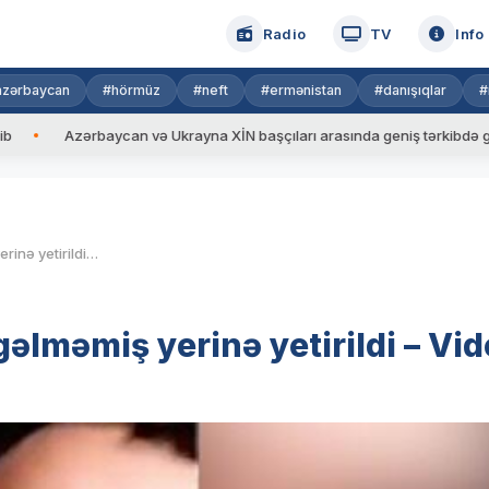
Radio
TV
Info
azərbaycan
#hörmüz
#neft
#ermənistan
#danışıqlar
#
Azərbaycan və Ukrayna XİN başçıları arasında geniş tərkibdə görüş keçir
Şəhidimizin vəsiyyəti nəşi gəlməmiş yerinə yetirildi – Video
gəlməmiş yerinə yetirildi – Vi