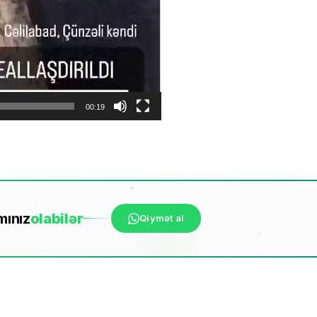
00:19
mınız
ola
bilər
Qiymət al