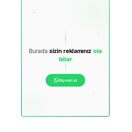
Burada
sizin
reklamınız
ola
bilər
Qiymət al