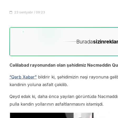
23 sentyabr / 09:23
Burada
sizin
rekla
Cəlilabad rayonundan olan şəhidimiz Nəcməddin Quliy
“Qərb Xəbər”
bildirir ki, şəhidimizin nəşi rayonuna gə
kəndinin yoluna asfalt çəkilib.
Qeyd edək ki, daha öncə yayılan görüntüdə Nəcməddin 
pulla kəndin yollarının asfaltlanmasını istəmişdi.
Video