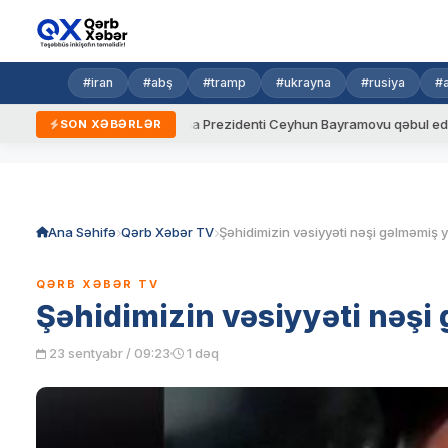
#iran
#abş
#tramp
#ukrayna
#rusiya
#
aydalar
Ukrayna Prezidenti Ceyhun Bayramovu qəbul edib
SON XƏBƏRLƏR
Skip
to
content
Ana Səhifə
Qərb Xəbər TV
QƏRB XƏBƏR TV
Şəhidimizin vəsiyyəti nəşi 
23 sentyabr / 09:23
1 dəq