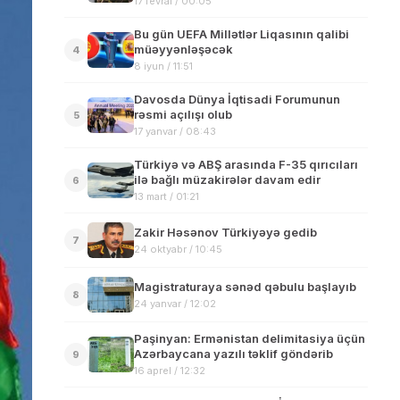
17 fevral / 00:05
Bu gün UEFA Millətlər Liqasının qalibi
müəyyənləşəcək
4
8 iyun / 11:51
Davosda Dünya İqtisadi Forumunun
rəsmi açılışı olub
5
17 yanvar / 08:43
Türkiyə və ABŞ arasında F-35 qırıcıları
ilə bağlı müzakirələr davam edir
6
13 mart / 01:21
Zakir Həsənov Türkiyəyə gedib
7
24 oktyabr / 10:45
Magistraturaya sənəd qəbulu başlayıb
8
24 yanvar / 12:02
Paşinyan: Ermənistan delimitasiya üçün
Azərbaycana yazılı təklif göndərib
9
16 aprel / 12:32