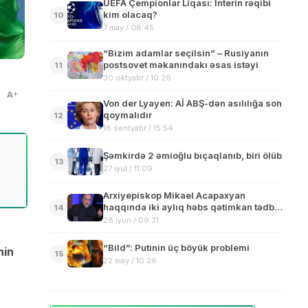
UEFA Çempionlar Liqası: İnterin rəqibi
kim olacaq?
10
7 may / 08:45
“Bizim adamlar seçilsin” – Rusiyanın
postsovet məkanındakı əsas istəyi
11
30 oktyabr / 10:26
A
Von der Lyayen: Aİ ABŞ-dən asılılığa son
qoymalıdır
12
18 sentyabr / 15:54
Şəmkirdə 2 əmioğlu bıçaqlanıb, biri ölüb
13
27 iyul / 11:09
Arxiyepiskop Mikael Acapaxyan
haqqında iki aylıq həbs qətimkan tədbiri
14
seçilib
28 iyun / 09:31
“Bild”: Putinin üç böyük problemi
nin
15
22 may / 10:26