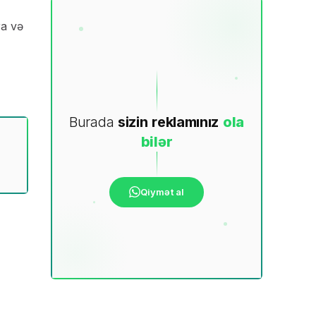
ra və
Burada
sizin
reklamınız
ola
bilər
Qiymət al