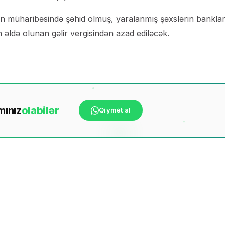
Vətən müharibəsində şəhid olmuş, yaralanmış şəxslərin bankla
ən əldə olunan gəlir vergisindən azad ediləcək.
mınız
ola
bilər
Qiymət al