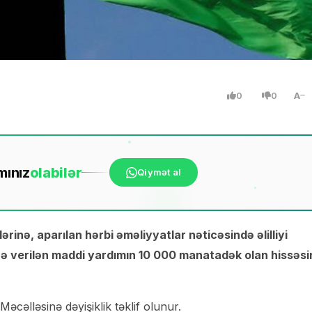
0
0
A
mınız
ola
bilər
Qiymət al
rinə, aparılan hərbi əməliyyatlar nəticəsində əlilliyi
rə verilən maddi yardımın 10 000 manatadək olan hissəsi
cəlləsinə dəyişiklik təklif olunur.