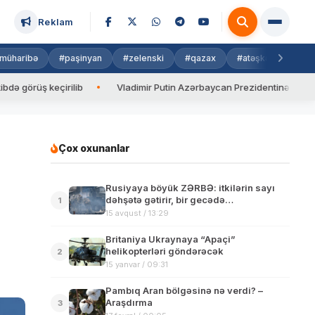
Reklam
müharibə
#paşinyan
#zelenski
#qazax
#atəşkəs
#isra
üş keçirilib
Vladimir Putin Azərbaycan Prezidentinə zəng edib
Çox oxunanlar
Rusiyaya böyük ZƏRBƏ: itkilərin sayı
dəhşətə gətirir, bir gecədə…
1
15 avqust / 13:29
Britaniya Ukraynaya “Apaçi”
helikopterləri göndərəcək
2
15 yanvar / 09:31
Pambıq Aran bölgəsinə nə verdi? –
Araşdırma
3