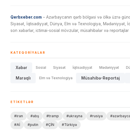
Qerbxeber.com
– Azərbaycanın qərb bölgəsi və ölkə üzrə gündə
Siyasət, İqtisadiyyat, Dünya, Elm və Texnologiya, Mədəniyyət, 
son xəbərlər, ictimai-sosial mövzular, müsahibələr və reportajlar 
KATEQORIYALAR
Xəbər
Sosial
Siyasət
İqtisadiyyat
Mədəniyyət
D
Maraqlı
Elm və Texnologiya
Müsahibə-Reportaj
ETIKETLƏR
#iran
#abş
#tramp
#ukrayna
#rusiya
#azərbayc
#Aİ
#putin
#ÇİN
#Türkiyə