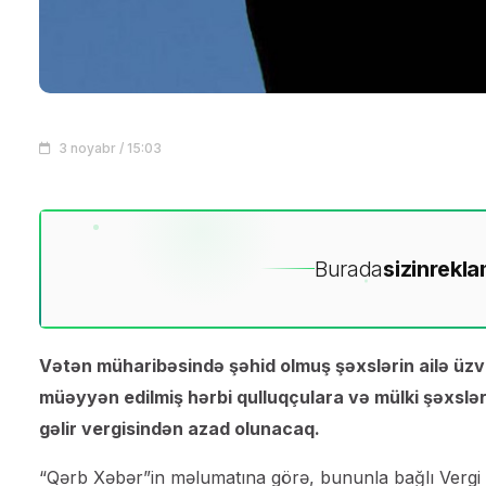
3 noyabr / 15:03
Burada
sizin
rekla
Vətən müharibəsində şəhid olmuş şəxslərin ailə üzvlə
müəyyən edilmiş hərbi qulluqçulara və mülki şəxslə
gəlir vergisindən azad olunacaq.
“Qərb Xəbər”in məlumatına görə, bununla bağlı Vergi Mə