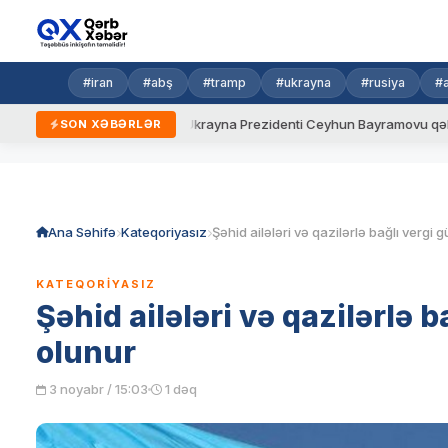
#iran
#abş
#tramp
#ukrayna
#rusiya
#
yeni qaydalar
Ukrayna Prezidenti Ceyhun Bayramovu qəbul edib
SON XƏBƏRLƏR
Skip
to
content
Ana Səhifə
Kateqoriyasız
KATEQORIYASIZ
Şəhid ailələri və qazilərlə b
olunur
3 noyabr / 15:03
1 dəq