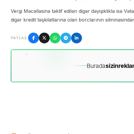
Vergi Məcəlləsinə təklif edilən digər dəyişikliklə isə 
digər kredit təşkilatlarına olan borclarının silinməsind
PAYLAŞ
Burada
sizin
rekla