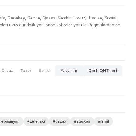
fa, Gədəbəy, Gəncə, Qazax, Şəmkir, Tovuz), Hadisə, Sosial,
ri üzrə gündəlik yenilənən xəbərlər yer alır. Regionlardan ən
Qazax
Tovuz
Şəmkir
Yazarlar
Qərb QHT-lərİ
#paşinyan
#zelenski
#qazax
#atəşkəs
#israil