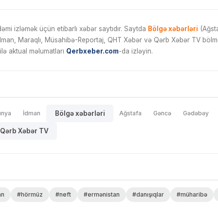
mi izləmək üçün etibarlı xəbər saytıdır. Saytda
Bölgə xəbərləri
(Ağsta
İdman, Maraqlı, Müsahibə-Reportaj, QHT Xəbər və Qərb Xəbər TV bölmələ
ilə aktual məlumatları
Qerbxeber.com
-da izləyin.
ünya
İdman
Bölgə xəbərləri
Ağstafa
Gəncə
Gədəbəy
Qərb Xəbər TV
an
#hörmüz
#neft
#ermənistan
#danışıqlar
#müharibə