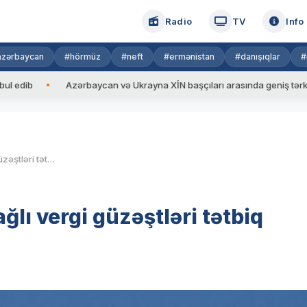
Radio
TV
Info
azərbaycan
#hörmüz
#neft
#ermənistan
#danışıqlar
#
Azərbaycan və Ukrayna XİN başçıları arasında geniş tərkibdə gör
Şəhid ailələri və qazilərlə bağlı vergi güzəştləri tətbiq olunur
ağlı vergi güzəştləri tətbiq