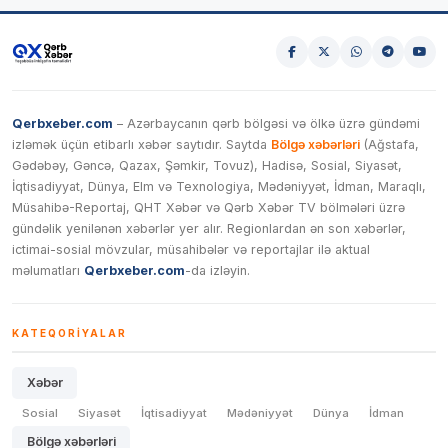
Qerbxeber.com
– Azərbaycanın qərb bölgəsi və ölkə üzrə gündəmi
izləmək üçün etibarlı xəbər saytıdır. Saytda
Bölgə xəbərləri
(Ağstafa,
Gədəbəy, Gəncə, Qazax, Şəmkir, Tovuz), Hadisə, Sosial, Siyasət,
İqtisadiyyat, Dünya, Elm və Texnologiya, Mədəniyyət, İdman, Maraqlı,
Müsahibə-Reportaj, QHT Xəbər və Qərb Xəbər TV bölmələri üzrə
gündəlik yenilənən xəbərlər yer alır. Regionlardan ən son xəbərlər,
ictimai-sosial mövzular, müsahibələr və reportajlar ilə aktual
məlumatları
Qerbxeber.com
-da izləyin.
KATEQORIYALAR
Xəbər
Sosial
Siyasət
İqtisadiyyat
Mədəniyyət
Dünya
İdman
Bölgə xəbərləri