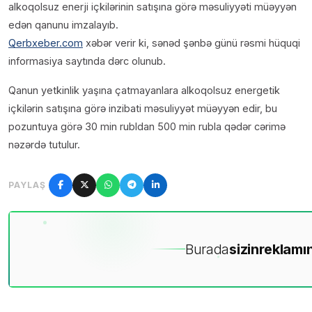
alkoqolsuz enerji içkilərinin satışına görə məsuliyyəti müəyyən
edən qanunu imzalayıb.
Qerbxeber.com
xəbər verir ki, sənəd şənbə günü rəsmi hüquqi
informasiya saytında dərc olunub.
Qanun yetkinlik yaşına çatmayanlara alkoqolsuz energetik
içkilərin satışına görə inzibati məsuliyyət müəyyən edir, bu
pozuntuya görə 30 min rubldan 500 min rubla qədər cərimə
nəzərdə tutulur.
PAYLAŞ
Burada
sizin
reklamın