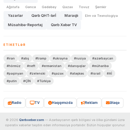
Ağstafa
Gəncə
Gədəbəy
Qazax
Tovuz
Şəmkir
Yazarlar
Qərb QHT-lərİ
Maraqlı
Elm və Texnologiya
Müsahibə-Reportaj
Qərb Xəbər TV
ETIKETLƏR
#iran
#abş
#tramp
#ukrayna
#rusiya
#azərbaycan
#hörmüz
#neft
#ermənistan
#danışıqlar
#müharibə
#paşinyan
#zelenski
#qazax
#atəşkəs
#israil
#Aİ
#putin
#ÇİN
#Türkiyə
Radio
TV
Haqqımızda
Reklam
Əlaqə
© 2026
Qerbxeber.com
— Azərbaycanın qərb bölgəsi və ölkə gündəmi üzrə
operativ xəbərlər təqdim edən informasiya portalıdır. Bütün hüquqlar qorunur.