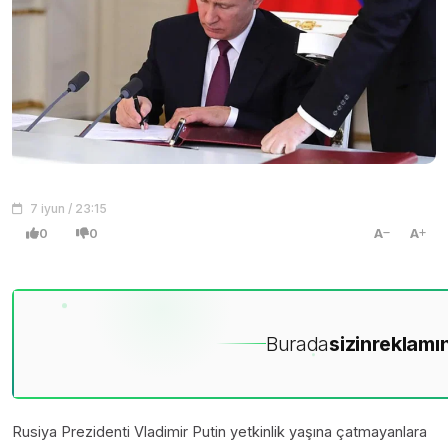
7 iyun / 23:15
0
0
A
A
Burada
sizin
reklamın
Rusiya Prezidenti Vladimir Putin yetkinlik yaşına çatmayanlara