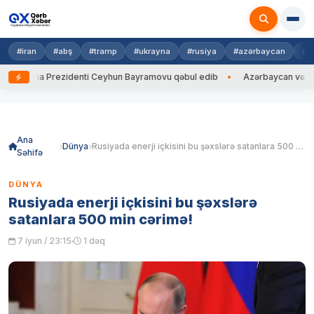
#iran
#abş
#tramp
#ukrayna
#rusiya
#azərbaycan
#h
krayna Prezidenti Ceyhun Bayramovu qəbul edib
Azərbaycan və Ukrayna
Skip
to
content
Ana
Dünya
Rusiyada enerji içkisini bu şəxslərə satanlara 500 min cərimə!
Səhifə
DÜNYA
Rusiyada enerji içkisini bu şəxslərə
satanlara 500 min cərimə!
7 iyun / 23:15
1 dəq