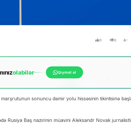
0
0
A
mınız
ola
bilər
Qiymət al
 marşrutunun sonuncu dəmir yolu hissəsinin tikintisinə baş
də Rusiya Baş nazirinin müavini Aleksandr Novak jurnalistl