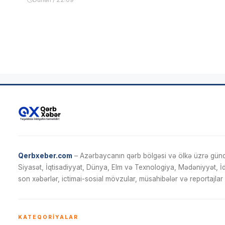
Qerbxeber.com
– Azərbaycanın qərb bölgəsi və ölkə üzrə gündə
Siyasət, İqtisadiyyat, Dünya, Elm və Texnologiya, Mədəniyyət, 
son xəbərlər, ictimai-sosial mövzular, müsahibələr və reportajlar 
KATEQORIYALAR