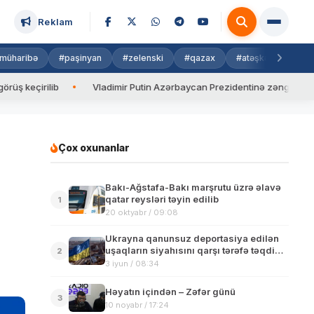
Reklam
müharibə
#paşinyan
#zelenski
#qazax
#atəşkəs
#isra
ilib
Vladimir Putin Azərbaycan Prezidentinə zəng edib
Va
Çox oxunanlar
Bakı-Ağstafa-Bakı marşrutu üzrə əlavə
qatar reysləri təyin edilib
1
20 oktyabr / 09:08
Ukrayna qanunsuz deportasiya edilən
uşaqların siyahısını qarşı tərəfə təqdim
2
edib
3 iyun / 08:34
Həyatın içindən – Zəfər günü
3
10 noyabr / 17:24