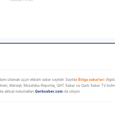
mi izləmək üçün etibarlı xəbər saytıdır. Saytda
Bölgə xəbərləri
(Ağsta
İdman, Maraqlı, Müsahibə-Reportaj, QHT Xəbər və Qərb Xəbər TV bölmələ
ilə aktual məlumatları
Qerbxeber.com
-da izləyin.