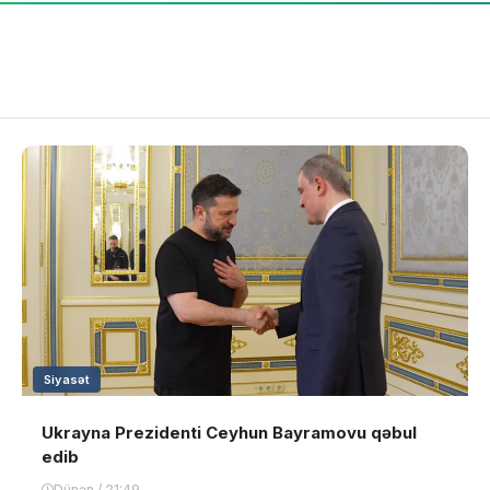
Siyasət
Ukrayna Prezidenti Ceyhun Bayramovu qəbul
edib
Dünən / 21:49