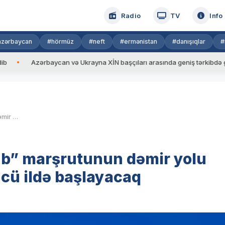
Radio
TV
Info
azərbaycan
#hörmüz
#neft
#ermənistan
#danışıqlar
#
Azərbaycan və Ukrayna XİN başçıları arasında geniş tərkibdə görüş keçir
Rusiya və İran “Şimal-Cənub” marşrutunun dəmir yolu hissəsinin tikintisinə 2024-cü ildə başlayacaq
ub” marşrutunun dəmir yolu
-cü ildə başlayacaq