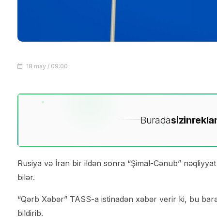
18 may / 09:00
Burada
sizin
rekla
Rusiya və İran bir ildən sonra “Şimal-Cənub” nəqliyyat
bilər.
“Qərb Xəbər” TASS-a istinadən xəbər verir ki, bu barə
bildirib.