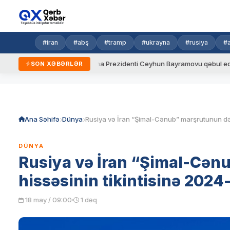
#iran
#abş
#tramp
#ukrayna
#rusiya
#
ydalar
Ukrayna Prezidenti Ceyhun Bayramovu qəbul edib
SON XƏBƏRLƏR
Skip
to
content
Ana Səhifə
Dünya
DÜNYA
Rusiya və İran “Şimal-Cən
hissəsinin tikintisinə 2024
18 may / 09:00
1 dəq