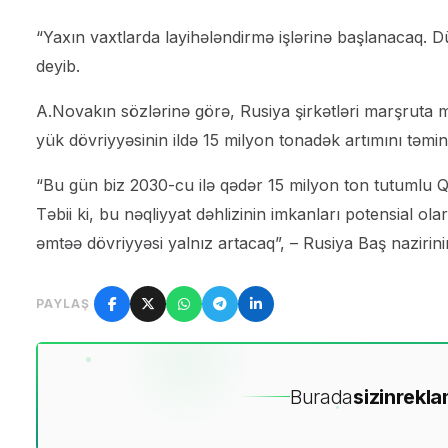
“Yaxın vaxtlarda layihələndirmə işlərinə başlanacaq. Düş
deyib.
A.Novakın sözlərinə görə, Rusiya şirkətləri marşruta 
yük dövriyyəsinin ildə 15 milyon tonadək artımını təmin
“Bu gün biz 2030-cu ilə qədər 15 milyon ton tutumlu Qə
Təbii ki, bu nəqliyyat dəhlizinin imkanları potensial ol
əmtəə dövriyyəsi yalnız artacaq”, – Rusiya Baş nazirin
PAYLAŞ
Burada
sizin
rekla