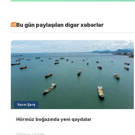
Bu gün paylaşılan digər xəbərlər
Yaxın Şərq
Hörmüz boğazında yeni qaydalar
Dünən / 22:09