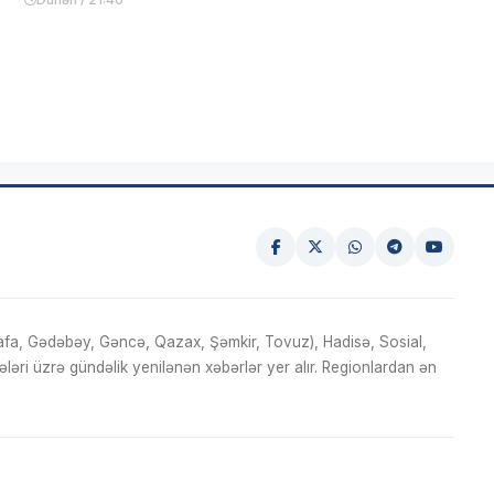
fa, Gədəbəy, Gəncə, Qazax, Şəmkir, Tovuz), Hadisə, Sosial,
ri üzrə gündəlik yenilənən xəbərlər yer alır. Regionlardan ən