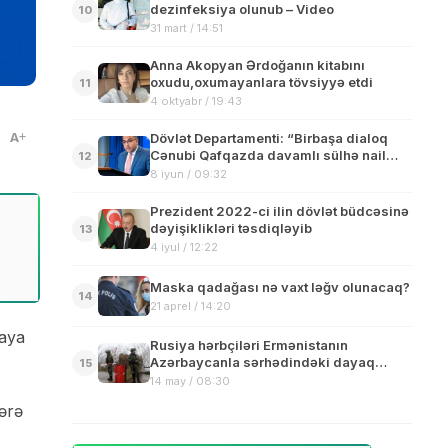
dezinfeksiya olunub – Video
10
31 mart / 14:51
Anna Akopyan Ərdoğanın kitabını
oxudu,oxumayanlara tövsiyyə etdi
11
4 oktyabr / 19:43
A
Dövlət Departamenti: “Birbaşa dialoq
Cənubi Qafqazda davamlı sülhə nail
12
olmaq üçün açardır”
8 iyun / 09:32
Prezident 2022-ci ilin dövlət büdcəsinə
dəyişiklikləri təsdiqləyib
13
4 iyul / 12:22
Maska qadağası nə vaxt ləğv olunacaq?
14
21 aprel / 14:20
laya
Rusiya hərbçiləri Ermənistanın
Azərbaycanla sərhədindəki dayaq
15
məntəqələrini tərk edir
14 may / 08:30
ərə