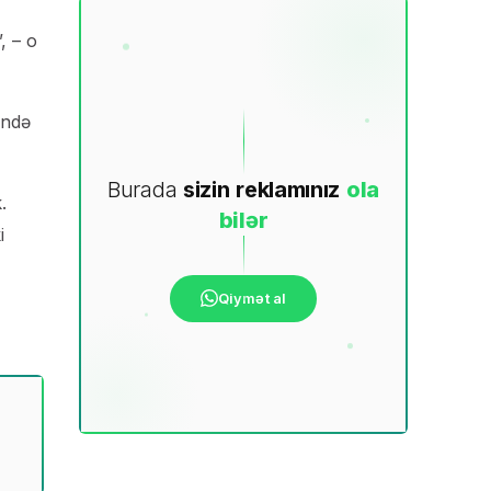
, – o
ində
Burada
sizin
reklamınız
ola
.
bilər
i
Qiymət al