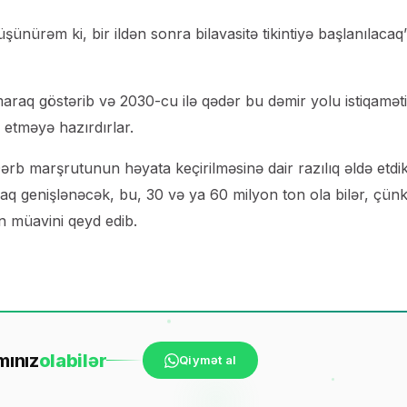
ünürəm ki, bir ildən sonra bilavasitə tikintiyə başlanılacaq”
maraq göstərib və 2030-cu ilə qədər bu dəmir yolu istiqamət
 etməyə hazırdırlar.
rb marşrutunun həyata keçirilməsinə dair razılıq əldə etdik
araq genişlənəcək, bu, 30 və ya 60 milyon ton ola bilər, çünk
in müavini qeyd edib.
mınız
ola
bilər
Qiymət al