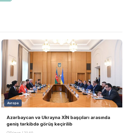
Avropa
Azərbaycan və Ukrayna XİN başçıları arasında
geniş tərkibdə görüş keçirilib
Dünən / 21:40