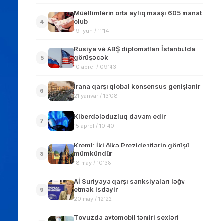
Müəllimlərin orta aylıq maaşı 605 manat
olub
4
19 iyun / 11:14
Rusiya və ABŞ diplomatları İstanbulda
görüşəcək
5
10 aprel / 09:43
İrana qarşı qlobal konsensus genişlənir
6
21 yanvar / 13:08
Kiberdələduzluq davam edir
7
15 aprel / 10:40
Kreml: İki ölkə Prezidentlərin görüşü
mümkündür
8
18 may / 10:38
Aİ Suriyaya qarşı sanksiyaları ləğv
etmək isdəyir
9
20 may / 12:22
Tovuzda avtomobil təmiri sexləri