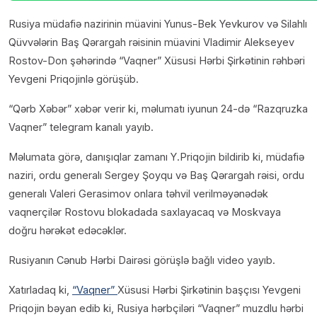
Rusiya müdafiə nazirinin müavini Yunus-Bek Yevkurov və Silahlı
Qüvvələrin Baş Qərargah rəisinin müavini Vladimir Alekseyev
Rostov-Don şəhərində “Vaqner” Xüsusi Hərbi Şirkətinin rəhbəri
Yevgeni Priqojinlə görüşüb.
“Qərb Xəbər” xəbər verir ki, məlumatı iyunun 24-də “Razqruzka
Vaqner” telegram kanalı yayıb.
Məlumata görə, danışıqlar zamanı Y.Priqojin bildirib ki, müdafiə
naziri, ordu generalı Sergey Şoyqu və Baş Qərargah rəisi, ordu
generalı Valeri Gerasimov onlara təhvil verilməyənədək
vaqnerçilər Rostovu blokadada saxlayacaq və Moskvaya
doğru hərəkət edəcəklər.
Rusiyanın Cənub Hərbi Dairəsi görüşlə bağlı video yayıb.
Xatırladaq ki,
“Vaqner”
Xüsusi Hərbi Şirkətinin başçısı Yevgeni
Priqojin bəyan edib ki, Rusiya hərbçiləri “Vaqner” muzdlu hərbi