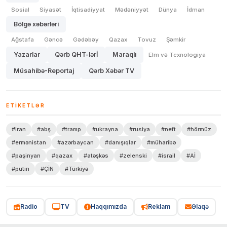
Sosial
Siyasət
İqtisadiyyat
Mədəniyyət
Dünya
İdman
Bölgə xəbərləri
Ağstafa
Gəncə
Gədəbəy
Qazax
Tovuz
Şəmkir
Yazarlar
Qərb QHT-lərİ
Maraqlı
Elm və Texnologiya
Müsahibə-Reportaj
Qərb Xəbər TV
ETIKETLƏR
#iran
#abş
#tramp
#ukrayna
#rusiya
#neft
#hörmüz
#ermənistan
#azərbaycan
#danışıqlar
#müharibə
#paşinyan
#qazax
#atəşkəs
#zelenski
#israil
#Aİ
#putin
#ÇİN
#Türkiyə
Radio
TV
Haqqımızda
Reklam
Əlaqə