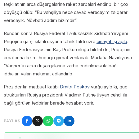
təşkilatının arxa düşərgələrinə raket zərbələri endirib, bir çox
döyüşçü ölüb: “Bu vəhşiliyə necə cavab verəcəyimizə qərar
verəcəyik. Növbəti addım bizimdir”.
Bundan sonra Rusiya Federal Təhlükəsizlik Xidməti Yevgeni
Priqojinə qarşı silahlı üsyana təhrik faktı üzrə
cinayət işi açıb
.
Rusiya Federasiyasının Baş Prokurorluğu bildirib ki, Priqojinin
əməllərinə lazımi hüquqi qiymət veriləcək. Müdafiə Nazirliyi isə
“Vaqner”in arxa düşərgələrinə zərbə endirilməsi ilə bağlı
iddiaları yalan məlumat adlandırıb.
Prezidentin mətbuat katibi
Dmitri Peskov
vurğulayıb ki, güc
strukturları Rusiya prezidenti Vladimir Putinə üsyan cəhdi ilə
bağlı görülən tədbirlər barədə hesabat verir.
PAYLAŞ