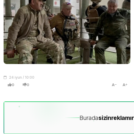
24 iyun / 10:00
0
0
A
A
Burada
sizin
reklamın