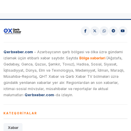
Qerbxeber.com
– Azərbaycanın qərb bölgəsi və ölkə üzrə gündəmi
izləmək üçün etibarlı xəbər saytıdır. Saytda
Bölgə xəbərləri
(Ağstafa,
Gədəbəy, Gəncə, Qazax, Şəmkir, Tovuz), Hadisə, Sosial, Siyasət,
İqtisadiyyat, Dünya, Elm və Texnologiya, Mədəniyyət, İdman, Maraqlı,
Müsahibə-Reportaj, QHT Xəbər və Qərb Xəbər TV bölmələri üzrə
gündəlik yenilənən xəbərlər yer alır. Regionlardan ən son xəbərlər,
ictimai-sosial mövzular, müsahibələr və reportajlar ilə aktual
məlumatları
Qerbxeber.com
-da izləyin.
KATEQORIYALAR
Xəbər