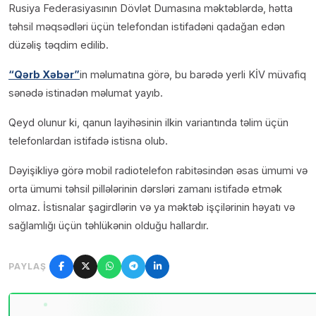
Rusiya Federasiyasının Dövlət Dumasına məktəblərdə, hətta
təhsil məqsədləri üçün telefondan istifadəni qadağan edən
düzəliş təqdim edilib.
“Qərb Xəbər”
in məlumatına görə, bu barədə yerli KİV müvafiq
sənədə istinadən məlumat yayıb.
Qeyd olunur ki, qanun layihəsinin ilkin variantında təlim üçün
telefonlardan istifadə istisna olub.
Dəyişikliyə görə mobil radiotelefon rabitəsindən əsas ümumi və
orta ümumi təhsil pillələrinin dərsləri zamanı istifadə etmək
olmaz. İstisnalar şagirdlərin və ya məktəb işçilərinin həyatı və
sağlamlığı üçün təhlükənin olduğu hallardır.
PAYLAŞ