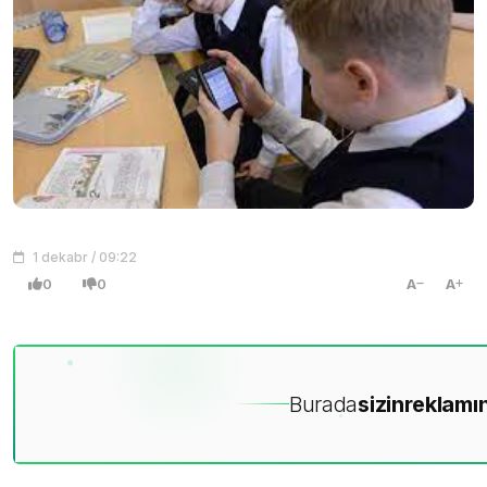
1 dekabr / 09:22
0
0
A
A
Burada
sizin
reklamın