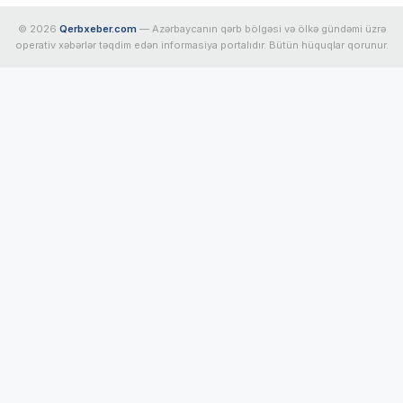
© 2026
Qerbxeber.com
— Azərbaycanın qərb bölgəsi və ölkə gündəmi üzrə
operativ xəbərlər təqdim edən informasiya portalıdır. Bütün hüquqlar qorunur.