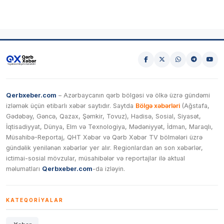
Qerbxeber.com
– Azərbaycanın qərb bölgəsi və ölkə üzrə gündəmi
izləmək üçün etibarlı xəbər saytıdır. Saytda
Bölgə xəbərləri
(Ağstafa,
Gədəbəy, Gəncə, Qazax, Şəmkir, Tovuz), Hadisə, Sosial, Siyasət,
İqtisadiyyat, Dünya, Elm və Texnologiya, Mədəniyyət, İdman, Maraqlı,
Müsahibə-Reportaj, QHT Xəbər və Qərb Xəbər TV bölmələri üzrə
gündəlik yenilənən xəbərlər yer alır. Regionlardan ən son xəbərlər,
ictimai-sosial mövzular, müsahibələr və reportajlar ilə aktual
məlumatları
Qerbxeber.com
-da izləyin.
KATEQORIYALAR