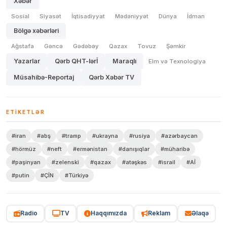
Xəbər
Sosial
Siyasət
İqtisadiyyat
Mədəniyyət
Dünya
İdman
Bölgə xəbərləri
Ağstafa
Gəncə
Gədəbəy
Qazax
Tovuz
Şəmkir
Yazarlar
Qərb QHT-lərİ
Maraqlı
Elm və Texnologiya
Müsahibə-Reportaj
Qərb Xəbər TV
ETIKETLƏR
#iran
#abş
#tramp
#ukrayna
#rusiya
#azərbaycan
#hörmüz
#neft
#ermənistan
#danışıqlar
#müharibə
#paşinyan
#zelenski
#qazax
#atəşkəs
#israil
#Aİ
#putin
#ÇİN
#Türkiyə
Radio
TV
Haqqımızda
Reklam
Əlaqə