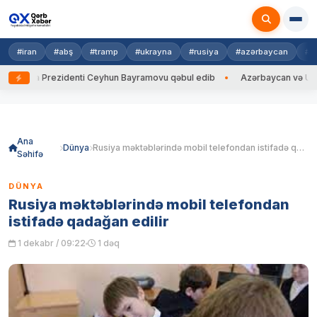
#iran
#abş
#tramp
#ukrayna
#rusiya
#azərbaycan
#h
ayna Prezidenti Ceyhun Bayramovu qəbul edib
Azərbaycan və Ukrayna 
Skip
to
content
Ana
Dünya
Rusiya məktəblərində mobil telefondan istifadə qadağan edilir
Səhifə
DÜNYA
Rusiya məktəblərində mobil telefondan
istifadə qadağan edilir
1 dekabr / 09:22
1 dəq