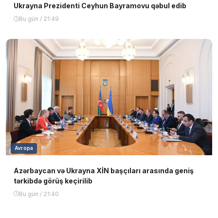
Ukrayna Prezidenti Ceyhun Bayramovu qəbul edib
Bu gün / 21:49
Avropa
Azərbaycan və Ukrayna XİN başçıları arasında geniş
tərkibdə görüş keçirilib
Bu gün / 21:40