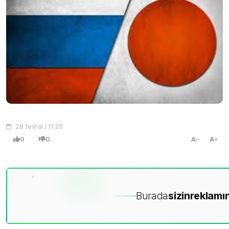
28 fevral / 11:25
0
0
A
A
Burada
sizin
reklamın