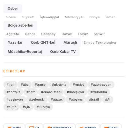
Xəbər
Sosial
Siyasət
İqtisadiyyat
Mədəniyyət
Dünya
İdman
Bölgə xəbərləri
Ağstafa
Gəncə
Gədəbəy
Qazax
Tovuz
Şəmkir
Yazarlar
Qərb QHT-lərİ
Maraqlı
Elm və Texnologiya
Müsahibə-Reportaj
Qərb Xəbər TV
ETIKETLƏR
#iran
#abş
#tramp
#ukrayna
#rusiya
#azərbaycan
#hörmüz
#neft
#ermənistan
#danışıqlar
#müharibə
#paşinyan
#zelenski
#qazax
#atəşkəs
#israil
#Aİ
#putin
#ÇİN
#Türkiyə