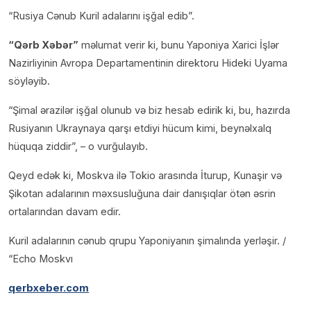
“Rusiya Cənub Kuril adalarını işğal edib”.
“Qərb Xəbər”
məlumat verir ki, bunu Yaponiya Xarici İşlər
Nazirliyinin Avropa Departamentinin direktoru Hideki Uyama
söyləyib.
“Şimal ərazilər işğal olunub və biz hesab edirik ki, bu, hazırda
Rusiyanın Ukraynaya qarşı etdiyi hücum kimi, beynəlxalq
hüquqa ziddir”, – o vurğulayıb.
Qeyd edək ki, Moskva ilə Tokio arasında İturup, Kunaşir və
Şikotan adalarının məxsusluğuna dair danışıqlar ötən əsrin
ortalarından davam edir.
Kuril adalarının cənub qrupu Yaponiyanın şimalında yerləşir. /
“Echo Moskvı
qerbxeber.com