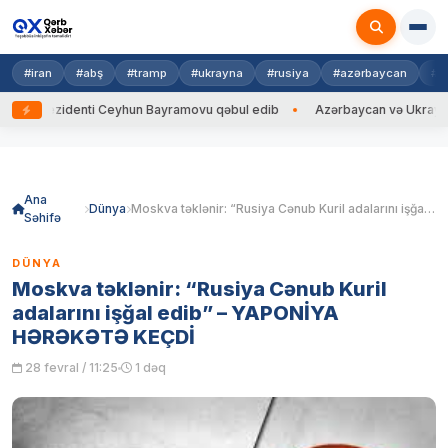
#iran
#abş
#tramp
#ukrayna
#rusiya
#azərbaycan
#h
ezidenti Ceyhun Bayramovu qəbul edib
Azərbaycan və Ukrayna XİN başç
Skip
to
content
Ana
Dünya
Moskva təklənir: “Rusiya Cənub Kuril adalarını işğal edib” – YAPONİYA HƏRƏKƏTƏ KEÇDİ
Səhifə
DÜNYA
Moskva təklənir: “Rusiya Cənub Kuril
adalarını işğal edib” – YAPONİYA
HƏRƏKƏTƏ KEÇDİ
28 fevral / 11:25
1 dəq