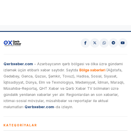
Qerbxeber.com
– Azərbaycanın qərb bölgəsi və ölkə üzrə gündəmi
izləmək üçün etibarlı xəbər saytıdır. Saytda
Bölgə xəbərləri
(Ağstafa,
Gədəbəy, Gəncə, Qazax, Şəmkir, Tovuz), Hadisə, Sosial, Siyasət,
İqtisadiyyat, Dünya, Elm və Texnologiya, Mədəniyyət, İdman, Maraqlı,
Müsahibə-Reportaj, QHT Xəbər və Qərb Xəbər TV bölmələri üzrə
gündəlik yenilənən xəbərlər yer alır. Regionlardan ən son xəbərlər,
ictimai-sosial mövzular, müsahibələr və reportajlar ilə aktual
məlumatları
Qerbxeber.com
-da izləyin.
KATEQORIYALAR