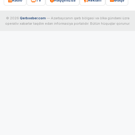
Radio
TV
Haqqımızda
Reklam
Əlaqə
© 2026
Qerbxeber.com
— Azərbaycanın qərb bölgəsi və ölkə gündəmi üzrə
operativ xəbərlər təqdim edən informasiya portalıdır. Bütün hüquqlar qorunur.