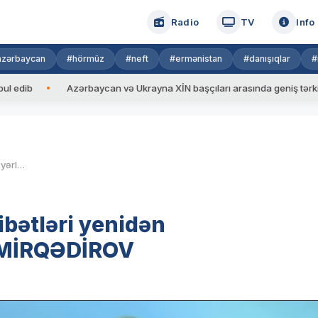
Radio
TV
Info
azərbaycan
#hörmüz
#neft
#ermənistan
#danışıqlar
#
b
Azərbaycan və Ukrayna XİN başçıları arasında geniş tərkibdə gör
Rusiya-Azərbaycan münasibətləri yenidən dəyərləndirilməlidir-RAUF MİRQƏDİROV
bətləri yenidən
F MİRQƏDİROV