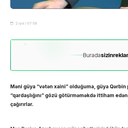
2 iyul / 07:58
Burada
sizin
rekla
Məni güya “vətən xaini” olduğuma, güya Qərbin
“qardaşlığını” gözü götürməməkdə ittiham edən
çağırırlar.