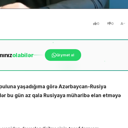
0
0
A
mınız
ola
bilər
Qiymət al
 puluna yaşadığıma görə Azərbaycan-Rusiya
lər bu gün az qala Rusiyaya müharibə elan etməyə