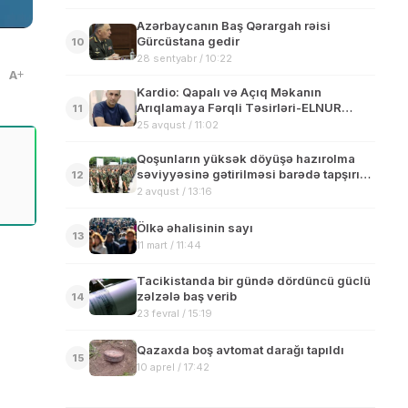
Azərbaycanın Baş Qərargah rəisi
Gürcüstana gedir
10
28 sentyabr / 10:22
A
Kardio: Qapalı və Açıq Məkanın
Arıqlamaya Fərqli Təsirləri-ELNUR
11
NEMƏTOVUN yazısı
25 avqust / 11:02
Qoşunların yüksək döyüşə hazırolma
səviyyəsinə gətirilməsi barədə tapşırıq
12
verilib
2 avqust / 13:16
Ölkə əhalisinin sayı
13
11 mart / 11:44
Tacikistanda bir gündə dördüncü güclü
zəlzələ baş verib
14
23 fevral / 15:19
Qazaxda boş avtomat darağı tapıldı
15
10 aprel / 17:42