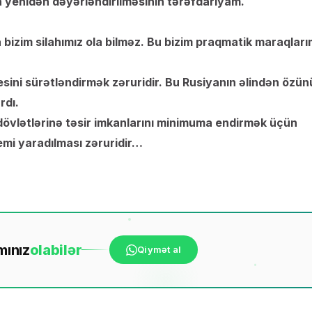
yenidən dəyərləndirilməsinin tərəfdarıyam.
 bizim silahımız ola bilməz. Bu bizim praqmatik maraqları
ni sürətləndirmək zəruridir. Bu Rusiyanın əlindən özün
rdı.
övlətlərinə təsir imkanlarını minimuma endirmək üçün
temi yaradılması zəruridir…
mınız
ola
bilər
Qiymət al