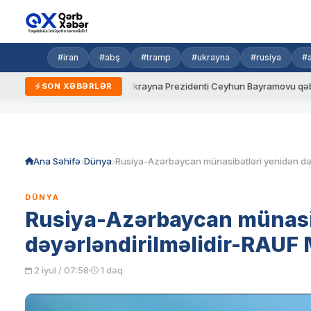
#iran
#abş
#tramp
#ukrayna
#rusiya
#
 yeni qaydalar
Ukrayna Prezidenti Ceyhun Bayramovu qəbul edi
SON XƏBƏRLƏR
Skip
to
content
Ana Səhifə
Dünya
DÜNYA
Rusiya-Azərbaycan münasi
dəyərləndirilməlidir-RAU
2 iyul / 07:58
1 dəq