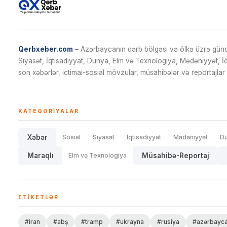
Qerbxeber.com
– Azərbaycanın qərb bölgəsi və ölkə üzrə gündə
Siyasət, İqtisadiyyat, Dünya, Elm və Texnologiya, Mədəniyyət, 
son xəbərlər, ictimai-sosial mövzular, müsahibələr və reportajlar 
KATEQORIYALAR
Xəbər
Sosial
Siyasət
İqtisadiyyat
Mədəniyyət
D
Maraqlı
Elm və Texnologiya
Müsahibə-Reportaj
ETIKETLƏR
#iran
#abş
#tramp
#ukrayna
#rusiya
#azərbayc