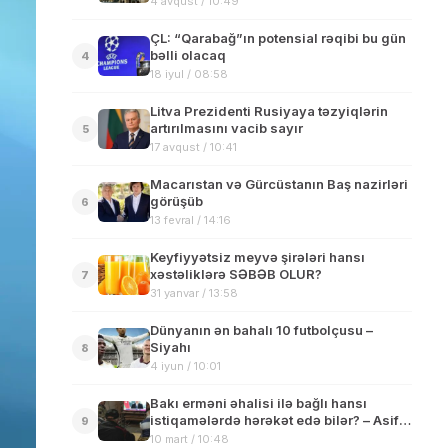
4 avqust / 10:49
ÇL: “Qarabağ”ın potensial rəqibi bu gün
bəlli olacaq
4
18 iyul / 08:58
Litva Prezidenti Rusiyaya təzyiqlərin
artırılmasını vacib sayır
5
17 avqust / 10:41
Macarıstan və Gürcüstanın Baş nazirləri
görüşüb
6
13 fevral / 14:16
Keyfiyyətsiz meyvə şirələri hansı
xəstəliklərə SƏBƏB OLUR?
7
31 yanvar / 13:58
Dünyanın ən bahalı 10 futbolçusu –
Siyahı
8
4 iyun / 10:01
Bakı erməni əhalisi ilə bağlı hansı
istiqamələrdə hərəkət edə bilər? – Asif
9
Nərimanlı
10 mart / 10:48