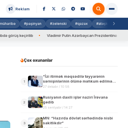
Reklam
müharibə
#paşinyan
#zelenski
#qazax
#atəşkəs
#isra
üş keçirilib
Vladimir Putin Azərbaycan Prezidentinə zəng edib
Çox oxunanlar
“İzi itirmək məqsədilə təyyarənin
sərnişinlərinin ölümə məhkum edilməsi
1
beynəlxalq cinayətdir”-Elxan Şahinoğlu
27 dekabr / 10:58
Rusiyanın daxili işlər naziri İrəvana
gedib
2
25 sentyabr / 14:27
MN: “Hazırda dövlət sərhədində nisbi
sakitlikdir”
3