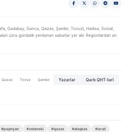
fa, Gədəbəy, Gəncə, Qazax, Şəmkir, Tovuz), Hadisə, Sosial,
ri üzrə gündəlik yenilənən xəbərlər yer alır. Regionlardan ən
Qazax
Tovuz
Şəmkir
Yazarlar
Qərb QHT-lərİ
#paşinyan
#zelenski
#qazax
#atəşkəs
#israil