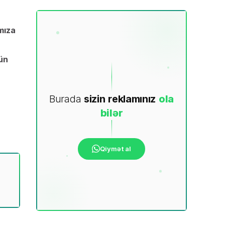
mıza
ün
Burada
sizin
reklamınız
ola
bilər
Qiymət al