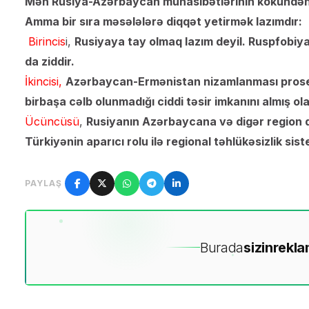
Mən Rusiya-Azərbaycan münasibətlərinin kökündən 
Amma bir sıra məsələlərə diqqət yetirmək lazımdır:
Birincis
i,
Rusiyaya tay olmaq lazım deyil. Ruspfobiya
da ziddir.
İkincisi,
Azərbaycan-Ermənistan nizamlanması prosesi
birbaşa cəlb olunmadığı ciddi təsir imkanını almış ola
Ücüncüsü
,
Rusiyanın Azərbaycana və digər region d
Türkiyənin aparıcı rolu ilə regional təhlükəsizlik sis
PAYLAŞ
Burada
sizin
rekla