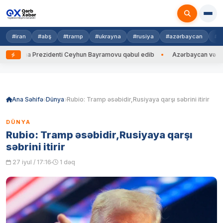
#iran
#abş
#tramp
#ukrayna
#rusiya
#azərbaycan
#h
rayna Prezidenti Ceyhun Bayramovu qəbul edib
Azərbaycan və Ukrayna
Skip
to
content
Ana Səhifə
Dünya
Rubio: Tramp əsəbidir,Rusiyaya qarşı səbrini itirir
DÜNYA
Rubio: Tramp əsəbidir,Rusiyaya qarşı
səbrini itirir
27 iyul / 17:16
1 dəq