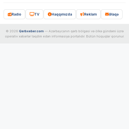
Radio
TV
Haqqımızda
Reklam
Əlaqə
© 2026
Qerbxeber.com
— Azərbaycanın qərb bölgəsi və ölkə gündəmi üzrə
operativ xəbərlər təqdim edən informasiya portalıdır. Bütün hüquqlar qorunur.