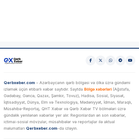
Qerbxeber.com
– Azərbaycanın qərb bölgəsi və ölkə üzrə gündəmi
izləmək üçün etibarlı xəbər saytıdır. Saytda
Bölgə xəbərləri
(Ağstafa,
Gədəbəy, Gəncə, Qazax, Şəmkir, Tovuz), Hadisə, Sosial, Siyasət,
İqtisadiyyat, Dünya, Elm və Texnologiya, Mədəniyyət, İdman, Maraqlı,
Müsahibə-Reportaj, QHT Xəbər və Qərb Xəbər TV bölmələri üzrə
gündəlik yenilənən xəbərlər yer alır. Regionlardan ən son xəbərlər,
ictimai-sosial mövzular, müsahibələr və reportajlar ilə aktual
məlumatları
Qerbxeber.com
-da izləyin.