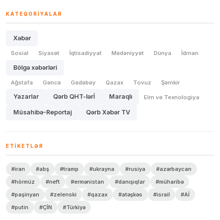
KATEQORIYALAR
Xəbər
Sosial
Siyasət
İqtisadiyyat
Mədəniyyət
Dünya
İdman
Bölgə xəbərləri
Ağstafa
Gəncə
Gədəbəy
Qazax
Tovuz
Şəmkir
Yazarlar
Qərb QHT-lərİ
Maraqlı
Elm və Texnologiya
Müsahibə-Reportaj
Qərb Xəbər TV
ETIKETLƏR
#iran
#abş
#tramp
#ukrayna
#rusiya
#azərbaycan
#hörmüz
#neft
#ermənistan
#danışıqlar
#müharibə
#paşinyan
#zelenski
#qazax
#atəşkəs
#israil
#Aİ
#putin
#ÇİN
#Türkiyə