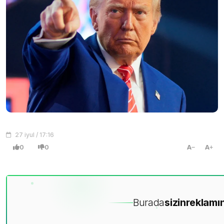
27 iyul / 17:16
0
0
A
A
Burada
sizin
reklamın