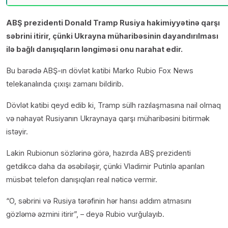
ABŞ prezidenti Donald Tramp Rusiya hakimiyyətinə qarşı
səbrini itirir, çünki Ukrayna müharibəsinin dayandırılması
ilə bağlı danışıqların ləngiməsi onu narahat edir.
Bu barədə ABŞ-ın dövlət katibi Marko Rubio Fox News
telekanalında çıxışı zamanı bildirib.
Dövlət katibi qeyd edib ki, Tramp sülh razılaşmasına nail olmaq
və nəhayət Rusiyanın Ukraynaya qarşı müharibəsini bitirmək
istəyir.
Lakin Rubionun sözlərinə görə, hazırda ABŞ prezidenti
getdikcə daha da əsəbiləşir, çünki Vladimir Putinlə aparılan
müsbət telefon danışıqları real nəticə vermir.
“O, səbrini və Rusiya tərəfinin hər hansı addım atmasını
gözləmə əzmini itirir”, – deyə Rubio vurğulayıb.