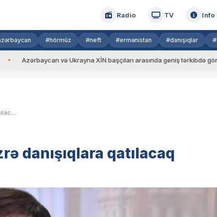
Radio
TV
Info
azərbaycan
#hörmüz
#neft
#ermənistan
#danışıqlar
#
ərbaycan və Ukrayna XİN başçıları arasında geniş tərkibdə görüş keçirili
Rubio Londonda Ukrayna üzrə danışıqlara qatılacaq
ə danışıqlara qatılacaq