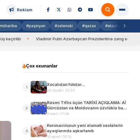
Reklam
müharibə
#paşinyan
#zelenski
#qazax
#atəşkəs
#isra
b
Vladimir Putin Azərbaycan Prezidentinə zəng edib
Valyu
Çox oxunanlar
Xocalıdan fotolar…
1
26 fevral / 23:50
Rəsmi Tiflis üçün TARİXİ AÇIQLAMA: Aİ
Gürcüstan və Moldovanın üzvlüklə bağlı
2
müraciətini qəbul etməyə hazırdır
3 mart / 17:08
Koronavirusun yeni əlaməti xəstələrin
ayaqlarında aşkarlanıb
3
16 aprel / 10:13