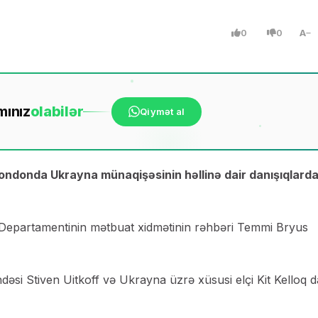
0
0
A
mınız
ola
bilər
Qiymət al
ondonda Ukrayna münaqişəsinin həllinə dair danışıqlard
 Departamentinin mətbuat xidmətinin rəhbəri Temmi Bryus
dəsi Stiven Uitkoff və Ukrayna üzrə xüsusi elçi Kit Kelloq d