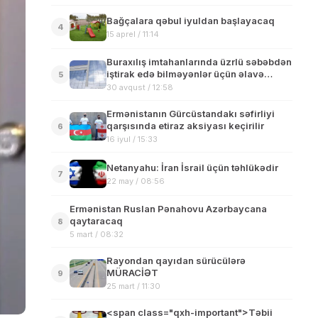
Bağçalara qəbul iyuldan başlayacaq
4
15 aprel / 11:14
Buraxılış imtahanlarında üzrlü səbəbdən
iştirak edə bilməyənlər üçün əlavə
5
imtahan keçiriləcək
30 avqust / 12:58
Ermənistanın Gürcüstandakı səfirliyi
qarşısında etiraz aksiyası keçirilir
6
16 iyul / 15:33
Netanyahu: İran İsrail üçün təhlükədir
7
22 may / 08:56
Ermənistan Ruslan Pənahovu Azərbaycana
qaytaracaq
8
5 mart / 08:32
Rayondan qayıdan sürücülərə
MÜRACİƏT
9
25 mart / 11:30
<span class="qxh-important">Təbii