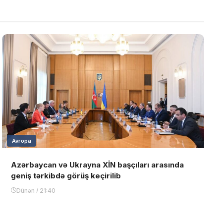
Avropa
Azərbaycan və Ukrayna XİN başçıları arasında
geniş tərkibdə görüş keçirilib
Dünən / 21:40