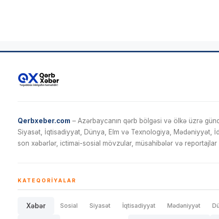
Qerbxeber.com
– Azərbaycanın qərb bölgəsi və ölkə üzrə gündə
Siyasət, İqtisadiyyat, Dünya, Elm və Texnologiya, Mədəniyyət, 
son xəbərlər, ictimai-sosial mövzular, müsahibələr və reportajlar 
KATEQORIYALAR
Xəbər
Sosial
Siyasət
İqtisadiyyat
Mədəniyyət
D