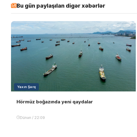
Bu gün paylaşılan digər xəbərlər
Yaxın Şərq
Hörmüz boğazında yeni qaydalar
Dünən / 22:09