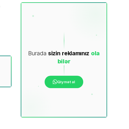
n
Burada
sizin
reklamınız
ola
bilər
Qiymət al