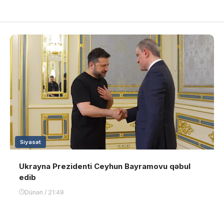
Siyasət
Ukrayna Prezidenti Ceyhun Bayramovu qəbul
edib
Dünən / 21:49