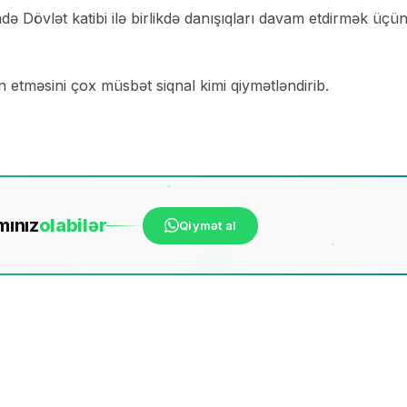
 Dövlət katibi ilə birlikdə danışıqları davam etdirmək üçü
 etməsini çox müsbət siqnal kimi qiymətləndirib.
mınız
ola
bilər
Qiymət al