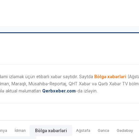
mi izləmək üçün etibarlı xəbər saytıdır. Saytda
Bölgə xəbərləri
(Ağsta
İdman, Maraqlı, Müsahibə-Reportaj, QHT Xəbər və Qərb Xəbər TV bölmələ
ilə aktual məlumatları
Qerbxeber.com
-da izləyin.
ünya
İdman
Bölgə xəbərləri
Ağstafa
Gəncə
Gədəbəy