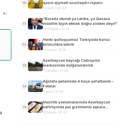
qazın qiyməti ucuzlaşdı</span>
10
14 mart / 09:40
A
“Burada oturub ya Lerikə, ya Qazaxa
müəllim təyin etmək doğru sistem deyil”
11
15 oktyabr / 10:12
Hərbi qulluqçumuz Türkiyədə kursu
birinciliklə bitirib
12
14 fevral / 15:18
Azərbaycan bayrağı Cəbrayılın
mərkəzində dalğalandırılıb
13
a
7 oktyabr / 21:58
Ağstafa şəhərində 4 küçə asfaltlanıb –
Fotolar
14
5 iyun / 21:05
Nazirlik yoxlamalarında Azərbaycan
səfirliyində pul gizlinlərini aşkara
15
çıxartdı: qiymət şişirtmələri, bahalı
a
10 fevral / 16:40
hədiyyələr…