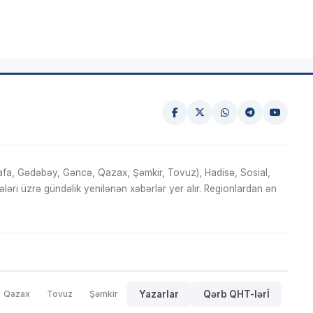
fa, Gədəbəy, Gəncə, Qazax, Şəmkir, Tovuz), Hadisə, Sosial,
ri üzrə gündəlik yenilənən xəbərlər yer alır. Regionlardan ən
Qazax
Tovuz
Şəmkir
Yazarlar
Qərb QHT-lərİ