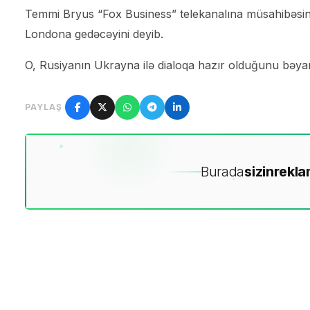
Temmi Bryus “Fox Business” telekanalına müsahibəsində
Londona gedəcəyini deyib.
O, Rusiyanın Ukrayna ilə dialoqa hazır olduğunu bəyan
PAYLAŞ
Burada
sizin
rekla