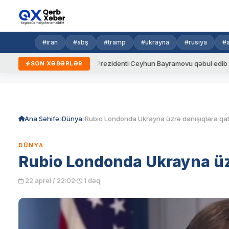
#iran
#abş
#tramp
#ukrayna
#rusiya
#
alar
Ukrayna Prezidenti Ceyhun Bayramovu qəbul edib
Az
SON XƏBƏRLƏR
Skip
to
content
Ana Səhifə
Dünya
DÜNYA
Rubio Londonda Ukrayna üzr
22 aprel / 22:02
1 dəq