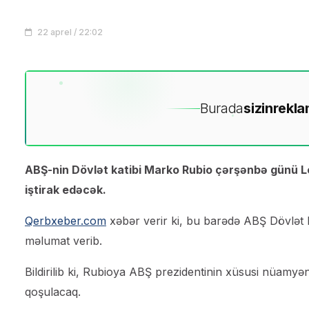
22 aprel / 22:02
Burada
sizin
rekla
ABŞ-nin Dövlət katibi Marko Rubio çərşənbə günü L
iştirak edəcək.
Qerbxeber.com
xəbər verir ki, bu barədə ABŞ Dövlət
məlumat verib.
Bildirilib ki, Rubioya ABŞ prezidentinin xüsusi nüamyən
qoşulacaq.