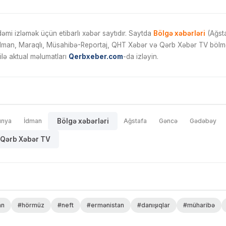
mi izləmək üçün etibarlı xəbər saytıdır. Saytda
Bölgə xəbərləri
(Ağsta
İdman, Maraqlı, Müsahibə-Reportaj, QHT Xəbər və Qərb Xəbər TV bölmələ
ilə aktual məlumatları
Qerbxeber.com
-da izləyin.
ünya
İdman
Bölgə xəbərləri
Ağstafa
Gəncə
Gədəbəy
Qərb Xəbər TV
an
#hörmüz
#neft
#ermənistan
#danışıqlar
#müharibə