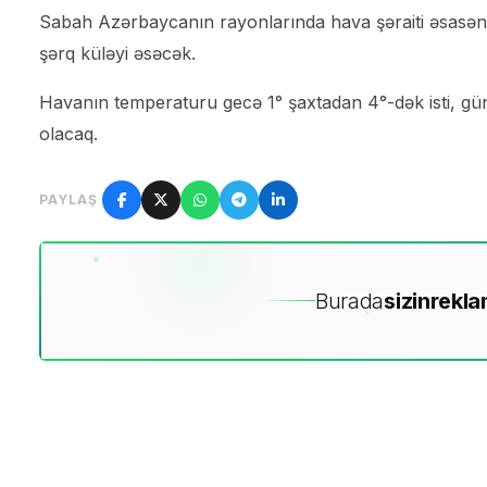
Sabah Azərbaycanın rayonlarında hava şəraiti əsasə
şərq küləyi əsəcək.
Havanın temperaturu gecə 1° şaxtadan 4°-dək isti, günd
olacaq.
PAYLAŞ
Burada
sizin
rekla