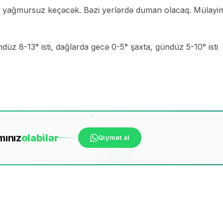
n yağmursuz keçəcək. Bəzi yerlərdə duman olacaq. Mülayi
üz 8-13° isti, dağlarda gecə 0-5° şaxta, gündüz 5-10° isti
mınız
ola
bilər
Qiymət al