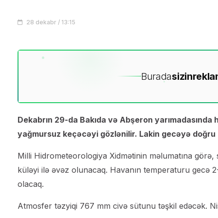
28 dekabr / 13:15
Burada
sizin
rekla
Dekabrın 29-da Bakıda və Abşeron yarımadasında ha
yağmursuz keçəcəyi gözlənilir. Lakin gecəyə doğru b
Milli Hidrometeorologiya Xidmətinin məlumatına görə,
küləyi ilə əvəz olunacaq. Havanın temperaturu gecə 2-4°
olacaq.
Atmosfer təzyiqi 767 mm civə sütunu təşkil edəcək. 