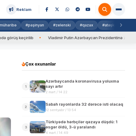
Reklam
müharibə
#paşinyan
#zelenski
#qazax
#atəşkəs
#isra
 keçirilib
Vladimir Putin Azərbaycan Prezidentinə zəng edib
Çox oxunanlar
Azərbaycanda koronavirusa yoluxma
sayı artır
1
2 mart / 14:22
Sabah rayonlarda 32 dərəcə isti olacaq
2
12 sentyabr / 13:54
Türkiyədə hərbçilər qəzaya düşdü: 1
əsgər öldü, 3-ü yaralandı
3
4 mart / 14:49