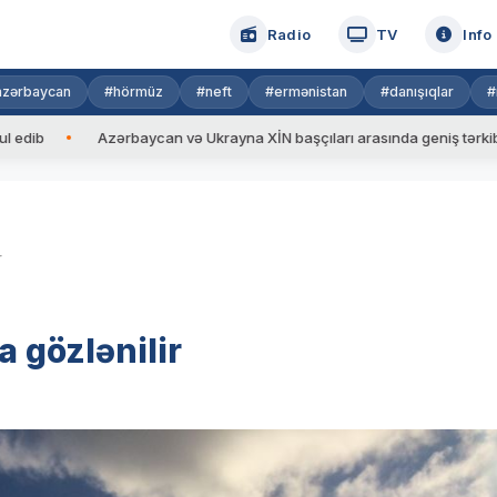
Radio
TV
Info
azərbaycan
#hörmüz
#neft
#ermənistan
#danışıqlar
#
Azərbaycan və Ukrayna XİN başçıları arasında geniş tərkibdə görüş
r
 gözlənilir