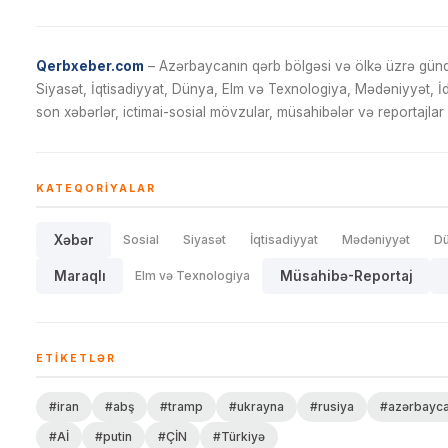
Qerbxeber.com
– Azərbaycanın qərb bölgəsi və ölkə üzrə gündə
Siyasət, İqtisadiyyat, Dünya, Elm və Texnologiya, Mədəniyyət, 
son xəbərlər, ictimai-sosial mövzular, müsahibələr və reportajlar 
KATEQORIYALAR
Xəbər
Sosial
Siyasət
İqtisadiyyat
Mədəniyyət
D
Maraqlı
Elm və Texnologiya
Müsahibə-Reportaj
ETIKETLƏR
#iran
#abş
#tramp
#ukrayna
#rusiya
#azərbayc
#Aİ
#putin
#ÇİN
#Türkiyə