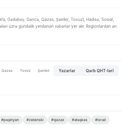
fa, Gədəbəy, Gəncə, Qazax, Şəmkir, Tovuz), Hadisə, Sosial,
ri üzrə gündəlik yenilənən xəbərlər yer alır. Regionlardan ən
Qazax
Tovuz
Şəmkir
Yazarlar
Qərb QHT-lərİ
#paşinyan
#zelenski
#qazax
#atəşkəs
#israil