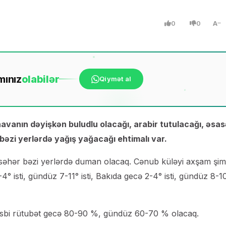
0
0
A
mınız
ola
bilər
Qiymət al
vanın dəyişkən buludlu olacağı, arabir tutulacağı, əsa
əzi yerlərdə yağış yağacağı ehtimalı var.
 səhər bəzi yerlərdə duman olacaq. Cənub küləyi axşam şim
 isti, gündüz 7-11° isti, Bakıda gecə 2-4° isti, gündüz 8-10°
Nisbi rütubət gecə 80-90 %, gündüz 60-70 % olacaq.