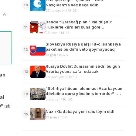
Naxçıvan”la heç heçə edib
10
27 sentyabr / 18:23
A
İranda “Qarabağ planı” işə düşdü:
Türklərlə kürdləri buna görə
11
toqquşdururlar…
25 mart / 14:23
Slovakiya Rusiya qarşı 18-ci sanksiya
paketinə bu dəfə veto qoymayacaq
12
18 iyul / 15:48
Rusiya Dövlət Dumasının sədri bu gün
Azərbaycana səfər edəcək
13
sən
26 sentyabr / 10:16
“Səfirliyə hücum olunması Azərbaycan
dövlətinə qarşı yönəlmiş terrordur” –
14
al
Politoloq
5 avqust / 16:08
 isti
Nazir Gədəbəyə yeni rəis təyin etdi
15
10 iyun / 13:21