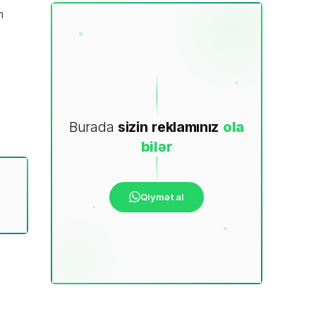
m
Burada
sizin
reklamınız
ola
bilər
Qiymət al