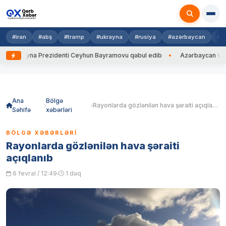
#iran
#abş
#tramp
#ukrayna
#rusiya
#azərbaycan
#h
Ukrayna Prezidenti Ceyhun Bayramovu qəbul edib
Azərbaycan və Ukray
Skip
to
content
Ana
Bölgə
Rayonlarda gözlənilən hava şəraiti açıqlanıb
Səhifə
xəbərləri
BÖLGƏ XƏBƏRLƏRI
Rayonlarda gözlənilən hava şəraiti
açıqlanıb
6 fevral / 12:49
1 dəq