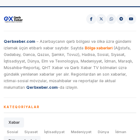
Qerbxeber.com
– Azərbaycanın qərb bölgəsi və ölkə üzrə gündəmi
izləmək üçün etibarlı xəbər saytıdır. Saytda
Bölgə xəbərləri
(Ağstafa,
Gədəbəy, Gəncə, Qazax, Şəmkir, Tovuz), Hadisə, Sosial, Siyasət,
İqtisadiyyat, Dünya, Elm və Texnologiya, Mədəniyyət, İdman, Maraqlı,
Müsahibə-Reportaj, QHT Xəbər və Qərb Xəbər TV bölmələri üzrə
gündəlik yenilənən xəbərlər yer alır. Regionlardan ən son xəbərlər,
ictimai-sosial mövzular, müsahibələr və reportajlar ilə aktual
məlumatları
Qerbxeber.com
-da izləyin.
KATEQORIYALAR
Xəbər
Sosial
Siyasət
İqtisadiyyat
Mədəniyyət
Dünya
İdman