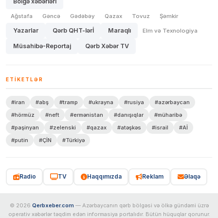
Bölgə xəbərləri
Ağstafa
Gəncə
Gədəbəy
Qazax
Tovuz
Şəmkir
Yazarlar
Qərb QHT-lərİ
Maraqlı
Elm və Texnologiya
Müsahibə-Reportaj
Qərb Xəbər TV
ETIKETLƏR
#iran
#abş
#tramp
#ukrayna
#rusiya
#azərbaycan
#hörmüz
#neft
#ermənistan
#danışıqlar
#müharibə
#paşinyan
#zelenski
#qazax
#atəşkəs
#israil
#Aİ
#putin
#ÇİN
#Türkiyə
Radio
TV
Haqqımızda
Reklam
Əlaqə
© 2026
Qerbxeber.com
— Azərbaycanın qərb bölgəsi və ölkə gündəmi üzrə
operativ xəbərlər təqdim edən informasiya portalıdır. Bütün hüquqlar qorunur.