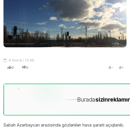
6 fevral / 12:49
0
0
A
A
Burada
sizin
reklamın
Sabah Azərbaycan ərazisində gözlənilən hava şəraiti açıqlanıb.