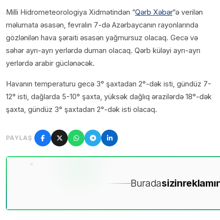
Milli Hidrometeorologiya Xidmətindən “
Qərb Xəbər
“ə verilən
məlumata əsasən, fevralın 7-də Azərbaycanın rayonlarında
gözlənilən hava şəraiti əsasən yağmursuz olacaq. Gecə və
səhər ayrı-ayrı yerlərdə duman olacaq. Qərb küləyi ayrı-ayrı
yerlərdə arabir güclənəcək.
Havanın temperaturu gecə 3° şaxtadan 2°-dək isti, gündüz 7-
12° isti, dağlarda 5-10° şaxta, yüksək dağlıq ərazilərdə 18°-dək
şaxta, gündüz 3° şaxtadan 2°-dək isti olacaq.
PAYLAŞ
Burada
sizin
reklamın