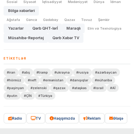
Sosial
Siyasət
İqtisadiyyat
Mədəniyyət
Dünya
İdman
Bölgə xəbərləri
Ağstafa
Gəncə
Gədəbəy
Qazax
Tovuz
Şəmkir
Yazarlar
Qərb QHT-lərİ
Maraqlı
Elm və Texnologiya
Müsahibə-Reportaj
Qərb Xəbər TV
ETIKETLƏR
#iran
#abş
#tramp
#ukrayna
#rusiya
#azərbaycan
#hörmüz
#neft
#ermənistan
#danışıqlar
#müharibə
#paşinyan
#zelenski
#qazax
#atəşkəs
#israil
#Aİ
#putin
#ÇİN
#Türkiyə
Radio
TV
Haqqımızda
Reklam
Əlaqə