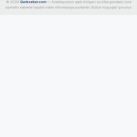
© 2026
Qerbxeber.com
— Azərbaycanın qərb bölgəsi və ölkə gündəmi üzrə
operativ xəbərlər təqdim edən informasiya portalıdır. Bütün hüquqlar qorunur.