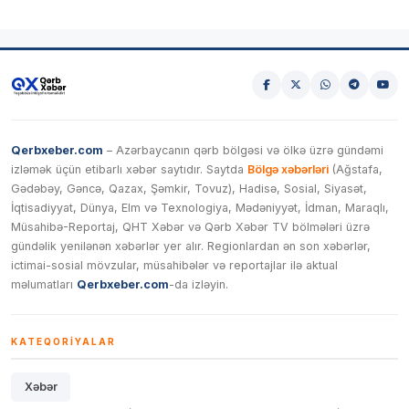
Qerbxeber.com
– Azərbaycanın qərb bölgəsi və ölkə üzrə gündəmi
izləmək üçün etibarlı xəbər saytıdır. Saytda
Bölgə xəbərləri
(Ağstafa,
Gədəbəy, Gəncə, Qazax, Şəmkir, Tovuz), Hadisə, Sosial, Siyasət,
İqtisadiyyat, Dünya, Elm və Texnologiya, Mədəniyyət, İdman, Maraqlı,
Müsahibə-Reportaj, QHT Xəbər və Qərb Xəbər TV bölmələri üzrə
gündəlik yenilənən xəbərlər yer alır. Regionlardan ən son xəbərlər,
ictimai-sosial mövzular, müsahibələr və reportajlar ilə aktual
məlumatları
Qerbxeber.com
-da izləyin.
KATEQORIYALAR
Xəbər