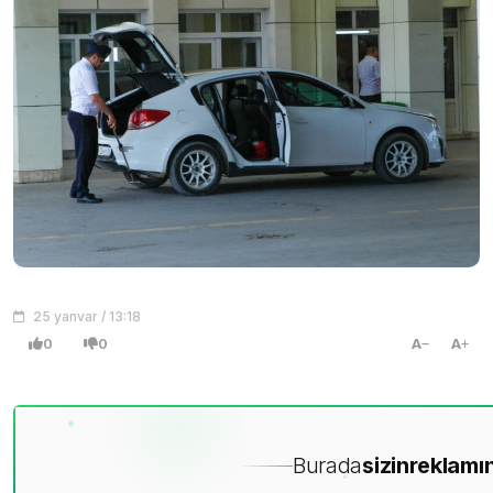
25 yanvar / 13:18
0
0
A
A
Burada
sizin
reklamın