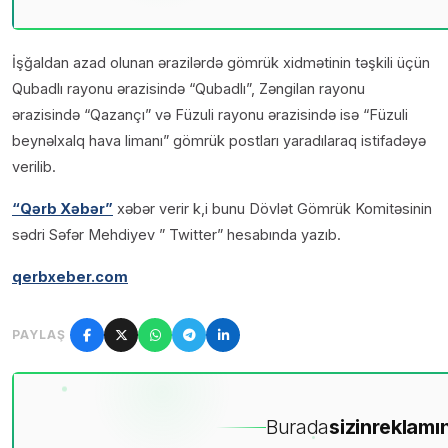
İşğaldan azad olunan ərazilərdə gömrük xidmətinin təşkili üçün
Qubadlı rayonu ərazisində “Qubadlı”, Zəngilan rayonu
ərazisində “Qazançı” və Füzuli rayonu ərazisində isə “Füzuli
beynəlxalq hava limanı” gömrük postları yaradılaraq istifadəyə
verilib.
“Qərb Xəbər”
xəbər verir k,i bunu Dövlət Gömrük Komitəsinin
sədri Səfər Mehdiyev ” Twitter” hesabında yazıb.
qerbxeber.com
PAYLAŞ
Burada
sizin
reklamın