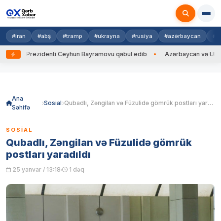
#iran
#abş
#tramp
#ukrayna
#rusiya
#azərbaycan
#h
yna Prezidenti Ceyhun Bayramovu qəbul edib
Azərbaycan və Ukrayna X
Skip
to
content
Ana
Sosial
Qubadlı, Zəngilan və Füzulidə gömrük postları yaradıldı
Səhifə
SOSIAL
Qubadlı, Zəngilan və Füzulidə gömrük
postları yaradıldı
25 yanvar / 13:18
1 dəq