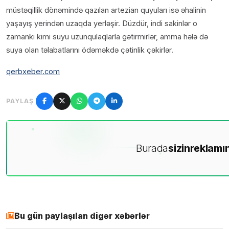
müstəqillik dönəmində qazılan artezian quyuları isə əhalinin
yaşayış yerindən uzaqda yerləşir. Düzdür, indi sakinlər o
zamankı kimi suyu uzunqulaqlarla gətirmirlər, amma hələ də
suya olan təlabatlarını ödəməkdə çətinlik çəkirlər.
qerbxeber.com
PAYLAŞ
Burada
sizin
reklamın
Bu gün paylaşılan digər xəbərlər