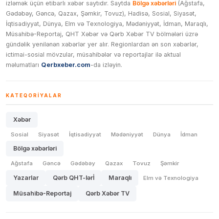
izləmək üçün etibarlı xəbər saytıdır. Saytda
Bölgə xəbərləri
(Ağstafa,
Gədəbəy, Gəncə, Qazax, Şəmkir, Tovuz), Hadisə, Sosial, Siyasət,
İqtisadiyyat, Dünya, Elm və Texnologiya, Mədəniyyət, İdman, Maraqlı,
Müsahibə-Reportaj, QHT Xəbər və Qərb Xəbər TV bölmələri üzrə
gündəlik yenilənən xəbərlər yer alır. Regionlardan ən son xəbərlər,
ictimai-sosial mövzular, müsahibələr və reportajlar ilə aktual
məlumatları
Qerbxeber.com
-da izləyin.
KATEQORIYALAR
Xəbər
Sosial
Siyasət
İqtisadiyyat
Mədəniyyət
Dünya
İdman
Bölgə xəbərləri
Ağstafa
Gəncə
Gədəbəy
Qazax
Tovuz
Şəmkir
Yazarlar
Qərb QHT-lərİ
Maraqlı
Elm və Texnologiya
Müsahibə-Reportaj
Qərb Xəbər TV