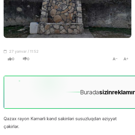
27 yanvar / 11:52
0
0
A
A
Burada
sizin
reklamın
Qazax rayon Kəmərli kənd sakinləri susuzluqdan əziyyət
çəkirlər.