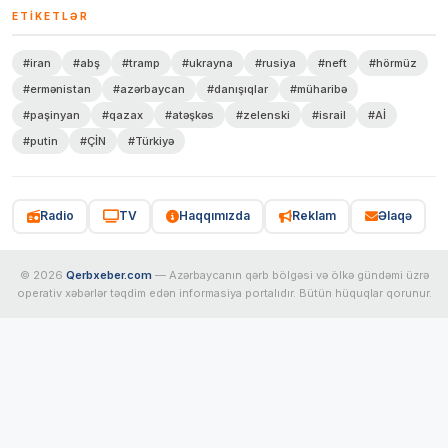
ETIKETLƏR
#iran
#abş
#tramp
#ukrayna
#rusiya
#neft
#hörmüz
#ermənistan
#azərbaycan
#danışıqlar
#müharibə
#paşinyan
#qazax
#atəşkəs
#zelenski
#israil
#Aİ
#putin
#ÇİN
#Türkiyə
Radio
TV
Haqqımızda
Reklam
Əlaqə
© 2026
Qerbxeber.com
— Azərbaycanın qərb bölgəsi və ölkə gündəmi üzrə
operativ xəbərlər təqdim edən informasiya portalıdır. Bütün hüquqlar qorunur.