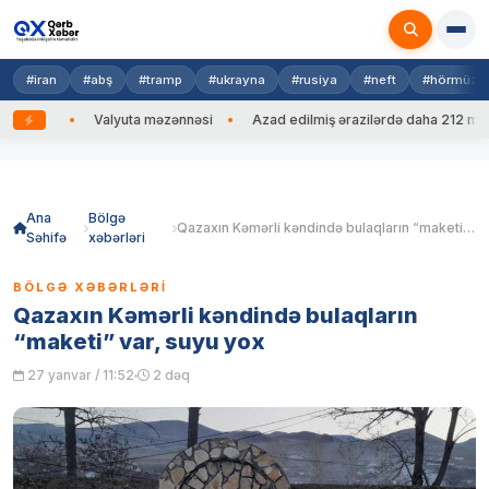
#iran
#abş
#tramp
#ukrayna
#rusiya
#neft
#hörmüz
edib
Valyuta məzənnəsi
Azad edilmiş ərazilərdə daha 212 mina, 
Skip
to
content
Ana
Bölgə
Qazaxın Kəmərli kəndində bulaqların “maketi” var, suyu yox
Səhifə
xəbərləri
BÖLGƏ XƏBƏRLƏRI
Qazaxın Kəmərli kəndində bulaqların
“maketi” var, suyu yox
27 yanvar / 11:52
2 dəq