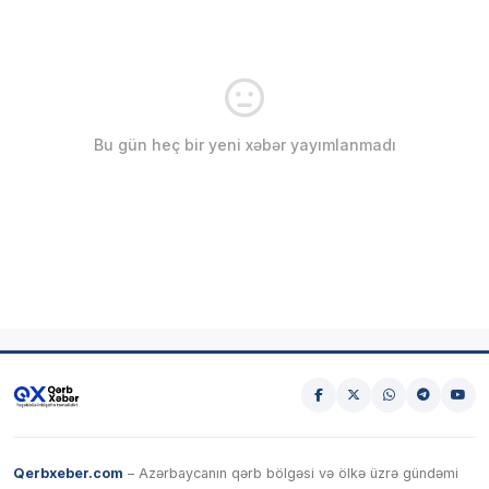
Bu gün heç bir yeni xəbər yayımlanmadı
Qerbxeber.com
– Azərbaycanın qərb bölgəsi və ölkə üzrə gündəmi