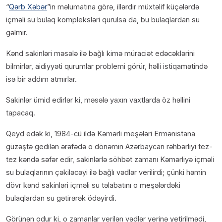
“
Qərb Xəbər
”in məlumatına görə, illərdir müxtəlif küçələrdə
içməli su bulaq kompleksləri qurulsa da, bu bulaqlardan su
gəlmir.
Kənd sakinləri məsələ ilə bağlı kimə müraciət edəcəklərini
bilmirlər, aidiyyəti qurumlar problemi görür, həlli istiqamətində
isə bir addım atmırlar.
Sakinlər ümid edirlər ki, məsələ yaxın vaxtlarda öz həllini
tapacaq.
Qeyd edək ki, 1984-cü ildə Kəmərli meşələri Ermənistana
güzəştə gedilən ərəfədə o dönəmin Azərbaycan rəhbərliyi tez-
tez kəndə səfər edir, sakinlərlə söhbət zamanı Kəmərliyə içməli
su bulaqlarının çəkiləcəyi ilə bağlı vədlər verilirdi; çünki həmin
dövr kənd sakinləri içməli su təlabatını o meşələrdəki
bulaqlardan su gətirərək ödəyirdi.
Görünən odur ki, o zamanlar verilən vədlər yerinə yetirilmədi,