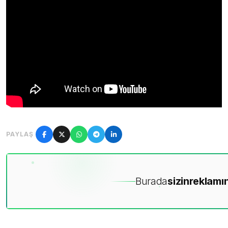
PAYLAŞ
Burada
sizin
reklamın