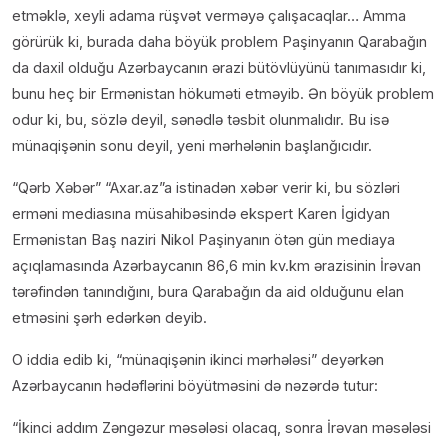
etməklə, xeyli adama rüşvət verməyə çalışacaqlar… Amma
görürük ki, burada daha böyük problem Paşinyanın Qarabağın
da daxil olduğu Azərbaycanın ərazi bütövlüyünü tanımasıdır ki,
bunu heç bir Ermənistan hökuməti etməyib. Ən böyük problem
odur ki, bu, sözlə deyil, sənədlə təsbit olunmalıdır. Bu isə
münaqişənin sonu deyil, yeni mərhələnin başlanğıcıdır.
“Qərb Xəbər” “Axar.az”a istinadən
xəbər verir ki, bu sözləri
erməni mediasına müsahibəsində ekspert Karen İgidyan
Ermənistan Baş naziri Nikol Paşinyanın ötən gün mediaya
açıqlamasında Azərbaycanın 86,6 min kv.km ərazisinin İrəvan
tərəfindən tanındığını, bura Qarabağın da aid olduğunu elan
etməsini şərh edərkən deyib.
O iddia edib ki, “münaqişənin ikinci mərhələsi” deyərkən
Azərbaycanın hədəflərini böyütməsini də nəzərdə tutur:
“İkinci addım Zəngəzur məsələsi olacaq, sonra İrəvan məsələsi