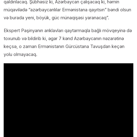
qaldırılacaq. Şübhəsiz ki, Azərbaycan çalışacaq ki, həmin
müqavilədə “azərbaycanlılar Ermənistana qayıtsın” bəndi olsun
və burada yeni, böyük, güc münaqişəsi yaranacaq”.
Ekspert Paşinyanın anklavları qaytarmaqla bağlı mövqeyinə də
toxunub və bildirib ki, əgər 7 kənd Azərbaycanın nəzarətinə
keçsə, o zaman Ermənistanın Gürcüstana Tavuşdan keçən
yolu olmayacaq.