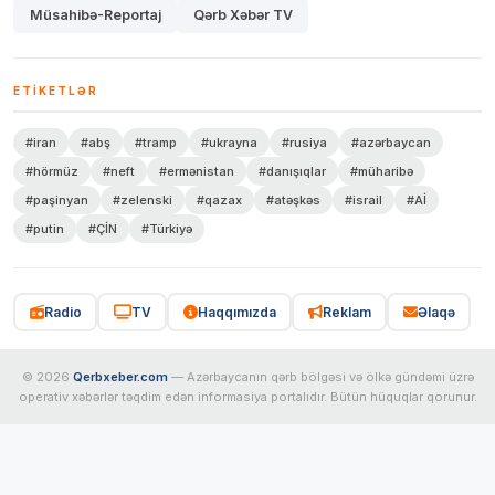
Müsahibə-Reportaj
Qərb Xəbər TV
ETIKETLƏR
#iran
#abş
#tramp
#ukrayna
#rusiya
#azərbaycan
#hörmüz
#neft
#ermənistan
#danışıqlar
#müharibə
#paşinyan
#zelenski
#qazax
#atəşkəs
#israil
#Aİ
#putin
#ÇİN
#Türkiyə
Radio
TV
Haqqımızda
Reklam
Əlaqə
© 2026
Qerbxeber.com
— Azərbaycanın qərb bölgəsi və ölkə gündəmi üzrə
operativ xəbərlər təqdim edən informasiya portalıdır. Bütün hüquqlar qorunur.