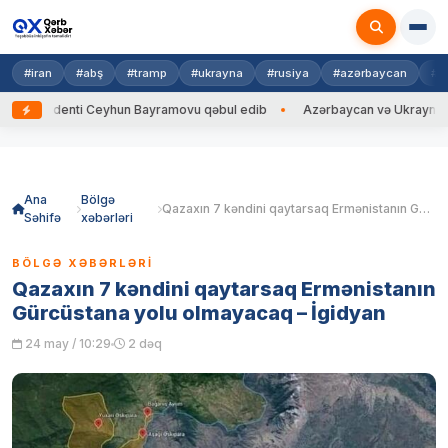
#iran
#abş
#tramp
#ukrayna
#rusiya
#azərbaycan
#h
rezidenti Ceyhun Bayramovu qəbul edib
Azərbaycan və Ukrayna XİN başç
Skip
to
content
Ana
Bölgə
Qazaxın 7 kəndini qaytarsaq Ermənistanın Gürcüstana yolu olmayacaq – İgidyan
Səhifə
xəbərləri
BÖLGƏ XƏBƏRLƏRI
Qazaxın 7 kəndini qaytarsaq Ermənistanın
Gürcüstana yolu olmayacaq – İgidyan
24 may / 10:29
2 dəq