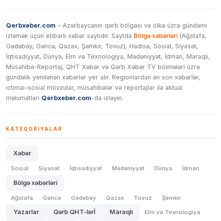
Qerbxeber.com
– Azərbaycanın qərb bölgəsi və ölkə üzrə gündəmi
izləmək üçün etibarlı xəbər saytıdır. Saytda
Bölgə xəbərləri
(Ağstafa,
Gədəbəy, Gəncə, Qazax, Şəmkir, Tovuz), Hadisə, Sosial, Siyasət,
İqtisadiyyat, Dünya, Elm və Texnologiya, Mədəniyyət, İdman, Maraqlı,
Müsahibə-Reportaj, QHT Xəbər və Qərb Xəbər TV bölmələri üzrə
gündəlik yenilənən xəbərlər yer alır. Regionlardan ən son xəbərlər,
ictimai-sosial mövzular, müsahibələr və reportajlar ilə aktual
məlumatları
Qerbxeber.com
-da izləyin.
KATEQORIYALAR
Xəbər
Sosial
Siyasət
İqtisadiyyat
Mədəniyyət
Dünya
İdman
Bölgə xəbərləri
Ağstafa
Gəncə
Gədəbəy
Qazax
Tovuz
Şəmkir
Yazarlar
Qərb QHT-lərİ
Maraqlı
Elm və Texnologiya