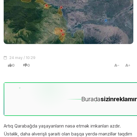
24 may / 10:29
0
0
A
A
Burada
sizin
reklamın
Artıq Qarabağda yaşayanların nəsə etmək imkanları azdır.
Üstəlik, daha əlverişli şəraiti olan başqa yerdə mənzillər təqdim